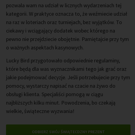
pozwala wam na udział w licznych wydarzeniach tej
kategorii. W praktyce oznacza to, że weźmiecie udział
na raz w loteriach oraz turniejach, bez wyjątków. To
ciekawy i wciągający dodatek wobec którego na
pewno nie przejdziecie obojętnie. Pamiętajcie przy tym
o ważnych aspektach kasynowych.
Lucky Bird przygotowało odpowiednie regulaminy,
które będą dla was wyznacznikami tego jak grać oraz
jakie podejmować decyzje. Jeśli potrzebujecie przy tym
pomocy, wystarczy napisać na czacie na żywo do
obsługi klienta. Specjaliści pomogą w ciągu
najbliższych kilku minut. Powodzenia, bo czekają
wielkie, świąteczne wyzwania!
ODBIERZ SWÓJ ŚWIĄTECDZNY PREZENT