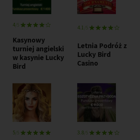
4
/5
4.1
/5
Kasynowy
Letnia Podróż z
turniej angielski
Lucky Bird
w kasynie Lucky
Casino
Bird
5
3.8
/5
/5