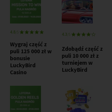
4.8
/5
4.3
/5
Wygraj część z
Zdobądź część z
puli 125 000 zł w
puli 10 000 zł z
bonusie
turniejem w
LuckyBird
LuckyBird
Casino