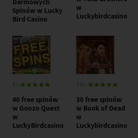
Darmowych
w
Spinów w Lucky
Luckybirdcasino
Bird Casino
5
4.8
/5
/5
40 free spinów
30 free spinów
w Gonzo Quest
w Book of Dead
w
w
LuckyBirdcasino
Luckybirdcasino