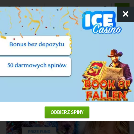
Ranking
Kasyn
✕
KASYNO ONLINE
BONUSY KASYNOWE
PROMOCJE LUCKY B
Kalendarz bonusowy w
LuckyBirdCasino
ODBIERZ SPINY