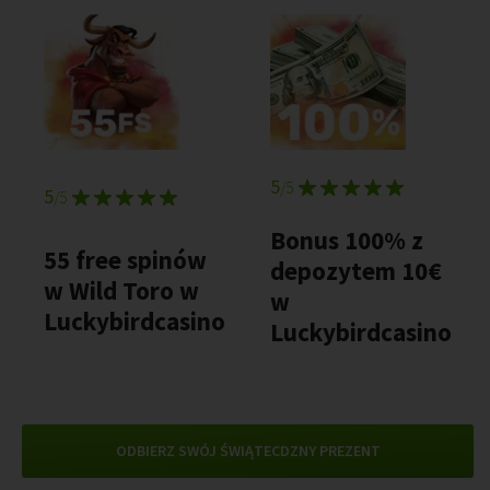
5
/5
5
/5
Bonus 100% z
55 free spinów
depozytem 10€
w Wild Toro w
w
Luckybirdcasino
Luckybirdcasino
ODBIERZ SWÓJ ŚWIĄTECDZNY PREZENT