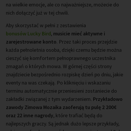
na wielkie emocje, ale co najważniejsze, możecie do
nich dołączyć już w tej chwili.
Aby skorzystać w pełni z zestawienia
bonusów Lucky Bird
,
musicie mieć aktywne i
zarejestrowane konto
. Przez taki proces przejdzie
każda pełnoletnia osoba, dzięki czemu będzie można
cieszyć się komfortem pełnoprawnego uczestnika
zmagań o których mowa. W górnej części strony
znajdziecie bezpośrednio rozpiskę dzień po dniu, jakie
eventy na was czekają. Po kliknięciu i wskazaniu
terminu automatycznie przeniesieni zostaniecie do
zakładki związanej z tym wydarzeniem.
Przykładowo
zawody Zimowa Mozaika zaoferują tu pulę 2 200€
oraz 22 inne nagrody
, które trafiać będą do
najlepszych graczy. Są jednak dużo lepsze przykłady,