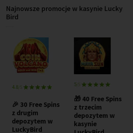
Najnowsze promocje w kasynie Lucky
Bird
5
/5
4.8
/5
🎁 40 Free Spins
🎉 30 Free Spins
z trzecim
z drugim
depozytem w
depozytem w
kasynie
LuckyBird
LuckyBird