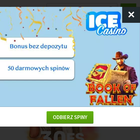
Ranking
Kasyn
✕
KASYNO ONLINE
BONUSY KASYNOWE
PROMOCJE LUCKY B
30 free spinów w Book of Dead w
Luckybirdcasino
ODBIERZ SPINY