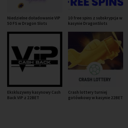
Niedzielne doładowanie VIP
10 free spins z subskrypcja w
50 FS w Dragon Slots
kasynie DragonSlots
Ekskluzywny kasynowy Cash
Crash lottery turniej
Back VIP z 22BET
gotówkowy w kasynie 22BET