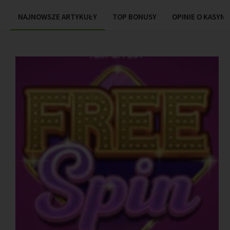
NAJNOWSZE ARTYKUŁY
TOP BONUSY
OPINIE O KASYN