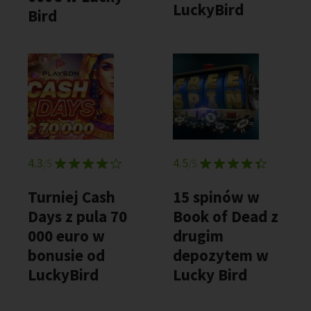
LuckyBird
Bird
4.3
4.5
/5
/5
Turniej Cash
15 spinów w
Days z pula 70
Book of Dead z
000 euro w
drugim
bonusie od
depozytem w
LuckyBird
Lucky Bird