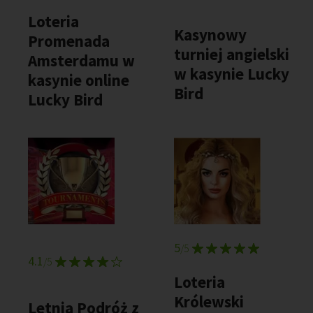
Loteria
Kasynowy
Promenada
turniej angielski
Amsterdamu w
w kasynie Lucky
kasynie online
Bird
Lucky Bird
5
/5
4.1
/5
Loteria
Królewski
Letnia Podróż z