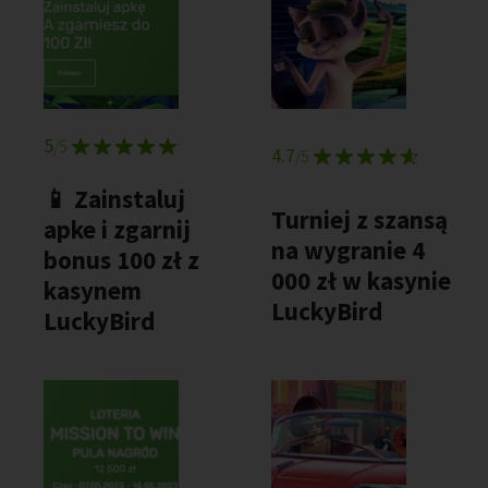
5
/5
4.7
/5
📱 Zainstaluj
Turniej z szansą
apke i zgarnij
na wygranie 4
bonus 100 zł z
000 zł w kasynie
kasynem
LuckyBird
LuckyBird