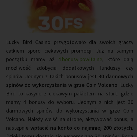
Lucky Bird Casino przygotowało dla swoich graczy
całkiem sporo ciekawych promocji. Już na samym
początku mamy aż
4 bonusy powitalne
, które dają
możliwość zdobycia dodatkowych funduszy czy
spinów. Jednym z takich bonusów jest
30 darmowych
spinów do wykorzystania w grze Coin Volcano
. Lucky
Bird to kasyno z ciekawym pakietem na start, gdzie
mamy 4 bonusy do wyboru. Jednym z nich jest 30
darmowych spinów do wykorzystania w grze Coin
Volcano. Należy wejść na stronę, aktywować bonus, a
następnie
wpłacić na konto co najmniej 200 złotych
.
Dzięki temu dostaje się wspomniane 30 spinów. Będą