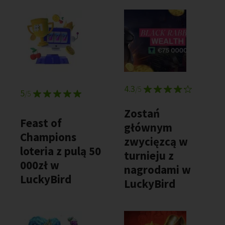
4.3
/5
5
/5
Zostań
Feast of
głównym
Champions
zwycięzcą w
loteria z pulą 50
turnieju z
000zł w
nagrodami w
LuckyBird
LuckyBird