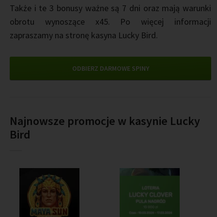
Także i te 3 bonusy ważne są 7 dni oraz mają warunki
obrotu wynoszące x45. Po więcej informacji
zapraszamy na stronę kasyna Lucky Bird.
ODBIERZ DARMOWE SPINY
Najnowsze promocje w kasynie Lucky
Bird