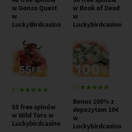
w Gonzo Quest
w Book of Dead
w
w
LuckyBirdcasino
Luckybirdcasino
5
/5
5
/5
Bonus 100% z
55 free spinów
depozytem 10€
w Wild Toro w
w
Luckybirdcasino
Luckybirdcasino