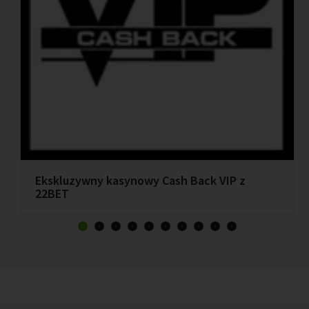
Ekskluzywny kasynowy Cash Back VIP z
22BET