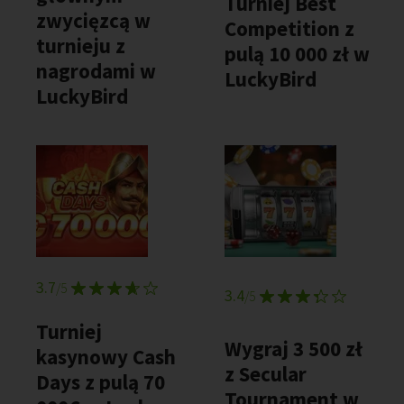
Turniej Best
zwycięzcą w
Competition z
turnieju z
pulą 10 000 zł w
nagrodami w
LuckyBird
LuckyBird
3.7
/5
3.4
/5
Turniej
Wygraj 3 500 zł
kasynowy Cash
z Secular
Days z pulą 70
Tournament w