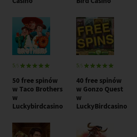
Casino
Bird Casino
5
5
/5
/5
50 free spinów
40 free spinów
w Taco Brothers
w Gonzo Quest
w
w
Luckybirdcasino
LuckyBirdcasino