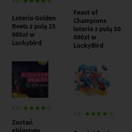
4.6
/5
Feast of
Loteria Golden
Champions
Reels z pulą 25
loteria z pulą 50
000zł w
000zł w
Luckybird
LuckyBird
4.3
/5
4.3
/5
Zostań
głównym