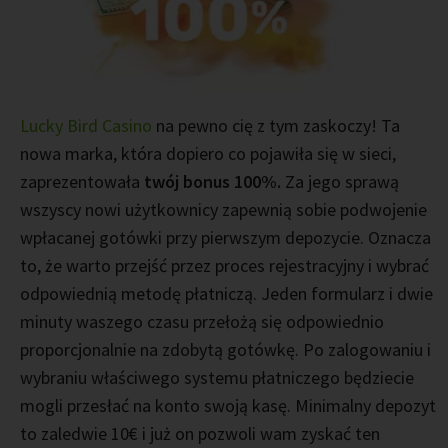
Lucky Bird Casino
na pewno cię z tym zaskoczy! Ta
nowa marka, która dopiero co pojawiła się w sieci,
zaprezentowała
twój bonus 100%.
Za jego sprawą
wszyscy nowi użytkownicy zapewnią sobie podwojenie
wpłacanej gotówki przy pierwszym depozycie. Oznacza
to, że warto przejść przez proces rejestracyjny i wybrać
odpowiednią metodę płatniczą. Jeden formularz i dwie
minuty waszego czasu przełożą się odpowiednio
proporcjonalnie na zdobytą gotówkę. Po zalogowaniu i
wybraniu właściwego systemu płatniczego będziecie
mogli przesłać na konto swoją kasę. Minimalny depozyt
to zaledwie 10€ i już on pozwoli wam zyskać ten