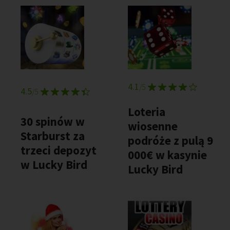
4.1
/5
4.5
/5
Loteria
30 spinów w
wiosenne
Starburst za
podróże z pulą 9
trzeci depozyt
000€ w kasynie
w Lucky Bird
Lucky Bird