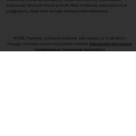
dostosować stronę do twoich potrzeb. Masz możliwość wyłączenia ich w
przeglądarce, dzięki temu nie będą zbierane żadne informacje.
WAŻNE: Pamiętaj, że hazard uzależnia. Jeśli czujesz, że Ty lub ktoś z
Twojego otoczenia może mieć problem odwiedź
Odpowiedzialny hazard
|
GambleAware
|
Anonimowi Hazardziści
Serwis dla osób pełnoletnich 18+
UWAGA: Serwis internetowy ranking-kasyn.com nie zachęca do grania w gry
hazardowe. Wszelkie opinie na tej stronie są subiektywnymi opiniami
twórców Serwisu. Serwis ten prowadzony jest w języku polskim dla
polskojęzycznych użytkowników, którzy przebywają w krajach, w których
korzystanie z hazardu online jest dozwolone. Jeśli przebywasz w kraju, w
którym hazard online jest zakazany opuść tę stronę. Każdy użytkownik ma
obowiązek sprawdzić, czy korzystanie z Serwisu jest legalne w jego
jurysdykcji, a serwis ranking-kasyn.com nie ponosi odpowiedzialności za
niedopełnienie tego obowiązku.