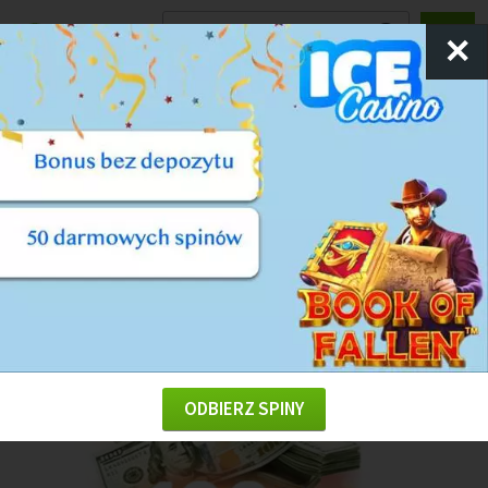
Ranking
Kasyn
✕
KASYNO ONLINE
BONUSY KASYNOWE
PROMOCJE LUCKY B
Bonus 100% z depozytem 10€ w
Luckybirdcasino
ODBIERZ SPINY