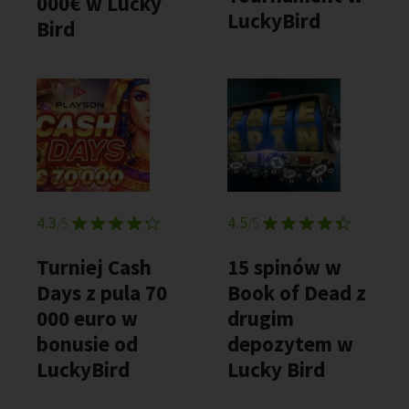
000€ w Lucky
LuckyBird
Bird
4.3
4.5
/5
/5
Turniej Cash
15 spinów w
Days z pula 70
Book of Dead z
000 euro w
drugim
bonusie od
depozytem w
LuckyBird
Lucky Bird