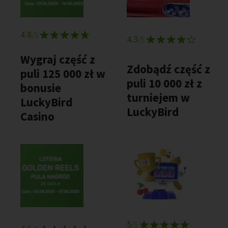
4.8
/5
4.3
/5
Wygraj część z
Zdobądź część z
puli 125 000 zł w
puli 10 000 zł z
bonusie
turniejem w
LuckyBird
LuckyBird
Casino
5
/5