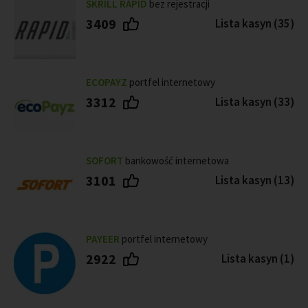
SKRILL RAPID
bez rejestracji
3409
Lista kasyn (35)
ECOPAYZ
portfel internetowy
3312
Lista kasyn (33)
SOFORT
bankowość internetowa
3101
Lista kasyn (13)
PAYEER
portfel internetowy
2922
Lista kasyn (1)