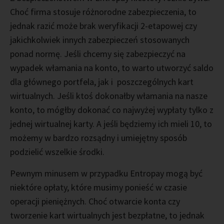
Choć firma stosuje różnorodne zabezpieczenia, to
jednak razić może brak weryfikacji 2-etapowej czy
jakichkolwiek innych zabezpieczeń stosowanych
ponad normę. Jeśli chcemy się zabezpieczyć na
wypadek włamania na konto, to warto utworzyć saldo
dla głównego portfela, jak i poszczególnych kart
wirtualnych. Jeśli ktoś dokonałby włamania na nasze
konto, to mógłby dokonać co najwyżej wypłaty tylko z
jednej wirtualnej karty. A jeśli będziemy ich mieli 10, to
możemy w bardzo rozsądny i umiejętny sposób
podzielić wszelkie środki.
Pewnym minusem w przypadku Entropay mogą być
niektóre opłaty, które musimy ponieść w czasie
operacji pieniężnych. Choć otwarcie konta czy
tworzenie kart wirtualnych jest bezpłatne, to jednak