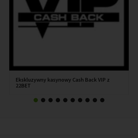
Ekskluzywny kasynowy Cash Back VIP z
22BET