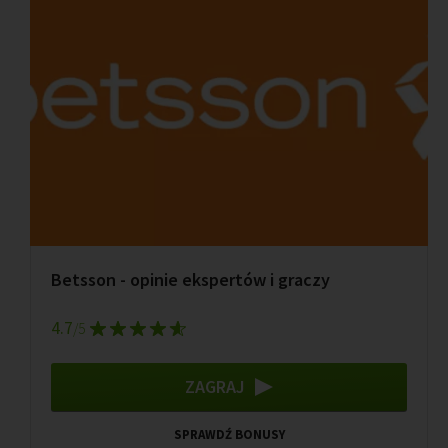
Betsson - opinie ekspertów i graczy
4.7
/5
ZAGRAJ
SPRAWDŹ BONUSY