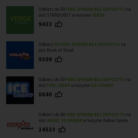
Odbierz do 50
FREE SPINÓW BEZ DEPOZYTU
na
slot STARBURST w kasynie
VERDE
9433
Odbierz
50 FREE SPINÓW BEZ DEPOZYTU
na
slot Book of Dead
9309
Odbierz do 50
FREE SPINÓW BEZ DEPOZYTU
na
slot
FIRE JOKER
w kasynie
ICE CASINO
8840
Odbierz do 60
FREE SPINÓW BEZ DEPOZYTU
na
slot
ANGEL VS SINNER
w kasynie Vulkan Spiele
14533