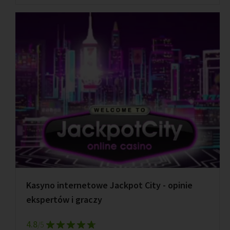
Kasyno internetowe Jackpot City - opinie
ekspertów i graczy
4.8
/5