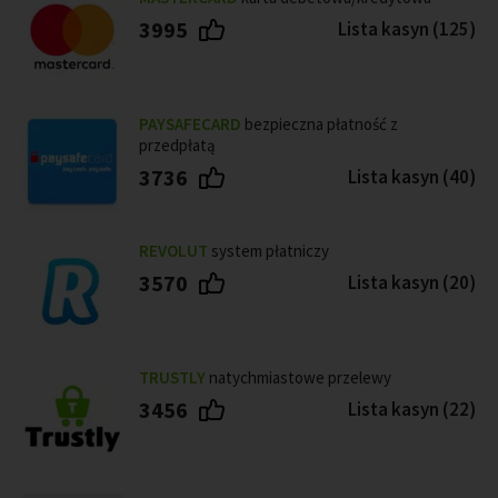
3995
Lista kasyn (125)
PAYSAFECARD
bezpieczna płatność z
przedpłatą
3736
Lista kasyn (40)
REVOLUT
system płatniczy
3570
Lista kasyn (20)
TRUSTLY
natychmiastowe przelewy
3456
Lista kasyn (22)