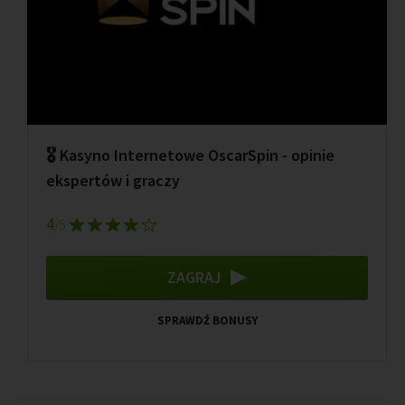
🎖 Kasyno Internetowe OscarSpin - opinie
ekspertów i graczy
4
/5
ZAGRAJ
SPRAWDŹ BONUSY