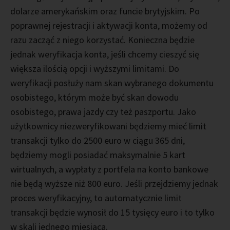
dolarze amerykańskim oraz funcie brytyjskim. Po
poprawnej rejestracji i aktywacji konta, możemy od
razu zacząć z niego korzystać. Konieczna będzie
jednak weryfikacja konta, jeśli chcemy cieszyć się
większa ilością opcji i wyższymi limitami. Do
weryfikacji posłuży nam skan wybranego dokumentu
osobistego, którym może być skan dowodu
osobistego, prawa jazdy czy też paszportu. Jako
użytkownicy niezweryfikowani będziemy mieć limit
transakcji tylko do 2500 euro w ciągu 365 dni,
będziemy mogli posiadać maksymalnie 5 kart
wirtualnych, a wypłaty z portfela na konto bankowe
nie będą wyższe niż 800 euro. Jeśli przejdziemy jednak
proces weryfikacyjny, to automatycznie limit
transakcji będzie wynosił do 15 tysięcy euro i to tylko
w skali jednego miesiąca.