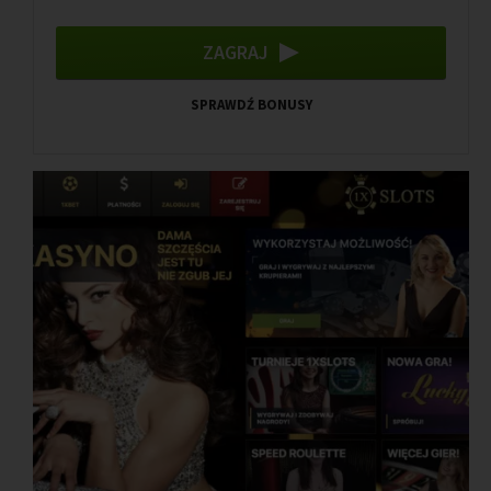
ZAGRAJ
SPRAWDŹ BONUSY