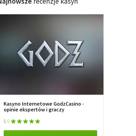
Najnowsze
recenzje kasyn
Kasyno Internetowe GodzCasino -
🎖 Kasyno I
opinie ekspertów i graczy
ekspertów 
5
/5
4.7
/5