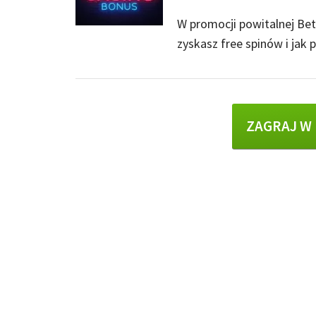
W promocji powitalnej Bet
zyskasz free spinów i jak 
ZAGRAJ W