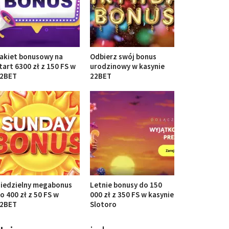
akiet bonusowy na
Odbierz swój bonus
tart 6300 zł z 150 FS w
urodzinowy w kasynie
2BET
22BET
iedzielny megabonus
Letnie bonusy do 150
o 400 zł z 50 FS w
000 zł z 350 FS w kasynie
2BET
Slotoro