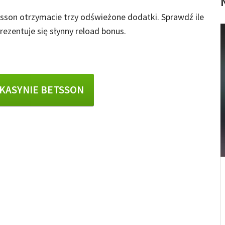
sson otrzymacie trzy odświeżone dodatki. Sprawdź ile
prezentuje się słynny reload bonus.
 KASYNIE BETSSON