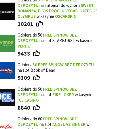
DEPOZYTU
na automat do wyboru
SWEET
BONANZA, ELVIS FROG IN VEGAS, GATES OF
OLYMPUS
w kasynie
OSCARSPIN
10201
Odbierz do 50
FREE SPINÓW BEZ
DEPOZYTU
na slot STARBURST w kasynie
VERDE
9433
Odbierz
50 FREE SPINÓW BEZ DEPOZYTU
na slot Book of Dead
9309
Odbierz do 50
FREE SPINÓW BEZ
DEPOZYTU
na slot
FIRE JOKER
w kasynie
ICE CASINO
8840
Odbierz do 60
FREE SPINÓW BEZ
DEPOZYTU
na slot
ANGEL VS SINNER
w