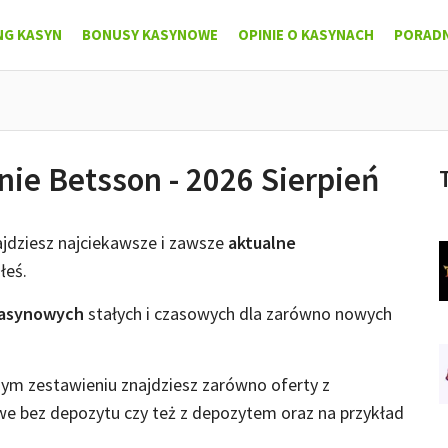
NG KASYN
BONUSY KASYNOWE
OPINIE O KASYNACH
PORADN
ie Betsson - 2026 Sierpień
ajdziesz najciekawsze i zawsze
aktualne
łeś.
kasynowych
stałych i czasowych dla zarówno nowych
zym zestawieniu znajdziesz zarówno oferty z
we bez depozytu czy też z depozytem oraz na przykład