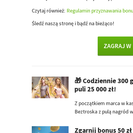
Czytaj również:
Regulamin przyznawania bon
Śledź naszą stronę i bądź na bieżąco!
ZAGRAJ W
🎁 Codziennie 300 
puli 25 000 zł!
Z początkiem marca w kas
Beztroska z pulą nagród w
Zgarnij bonus 50 z