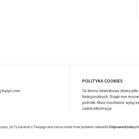
POLITYKA COOKIES
g-kasyn.com
Ta strona internetowa zbiera plik
funkcjonalnych. Dzięki nim może
potrzeb. Masz możliwość wyłączen
żadne informacje.
zujesz, że Ty lub ktoś z Twojego otoczenia może mieć problem odwiedź
Odpowiedzialny h