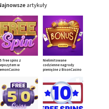
Najnowsze
artykuły
5 free spins z
Nielimitowane
epozytem w
codzienne nagrody
emonCasino
pieniężne z BisonCasino