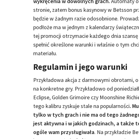
wykręcenia w dowolnych grach.
Automaty ow
stronie, zatem bonus kasynowy w Betsson prz
będzie w żadnym razie odosobnione. Prowadz
podłoże ma w jednym z kalendarzy świątecznyc
tej promocji otrzymacie każdego dnia szans
spełnić określone warunki i właśnie o tym ch
materiału.
Regulamin i jego warunki
Przykładowa akcja z darmowymi obrotami, o 
na konkretne gry. Przykładowo od poniedział
Eclipse, Golden Grimoire czy Moonshine Richi
tego kalibru zyskuje stale na popularności
. M
tylko w tych grach i nie ma od tego żadneg
jest aktywna i w jakich godzinach, a także t
ogóle wam przysługiwała
. Na przykładzie Be