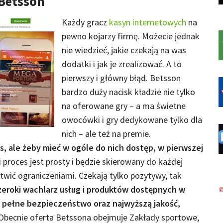
Betsson
Każdy gracz
kasyn internetowych
na
ODBIERZ SPINY
pewno kojarzy firmę. Możecie jednak
nie wiedzieć, jakie czekają na was
dodatki i jak je zrealizować. A to
pierwszy i główny błąd. Betsson
bardzo duży nacisk kładzie nie tylko
na oferowane gry – a ma świetne
owocówki i gry dedykowane tylko dla
nich – ale też na premie.
s, ale żeby mieć w ogóle do nich dostęp, w pierwszej
 proces jest prosty i będzie skierowany do każdej
rtwić ograniczeniami. Czekają tylko pozytywy, tak
szeroki wachlarz usług i produktów dostępnych w
ym pełne bezpieczeństwo oraz najwyższą jakość,
 Obecnie oferta Betssona obejmuje Zakłady sportowe,