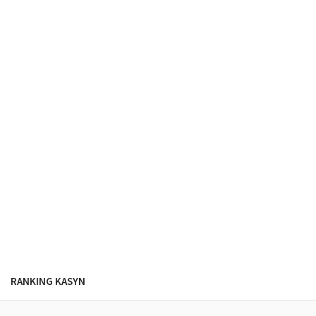
RANKING KASYN