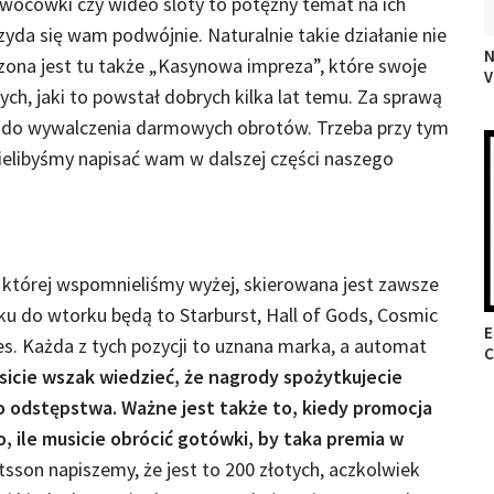
ocówki czy wideo sloty to potężny temat na ich
yda się wam podwójnie. Naturalnie takie działanie nie
N
ona jest tu także „Kasynowa impreza”, które swoje
V
h, jaki to powstał dobrych kilka lat temu. Za sprawą
ę do wywalczenia darmowych obrotów. Trzeba przy tym
cielibyśmy napisać wam w dalszej części naszego
której wspomnieliśmy wyżej, skierowana jest zawsze
ku do wtorku będą to Starburst, Hall of Gods, Cosmic
E
es. Każda z tych pozycji to uznana marka, a automat
C
usicie wszak wiedzieć, że nagrody spożytkujecie
o odstępstwa. Ważne jest także to, kiedy promocja
o, ile musicie obrócić gotówki, by taka premia w
tsson napiszemy, że jest to 200 złotych, aczkolwiek