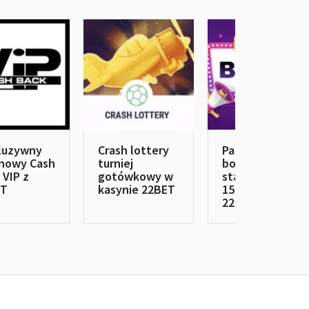
luzywny
Crash lottery
Pakiet
nowy Cash
turniej
bonusowy na
 VIP z
gotówkowy w
start 6300 zł z
ET
kasynie 22BET
150 FS w
22BET