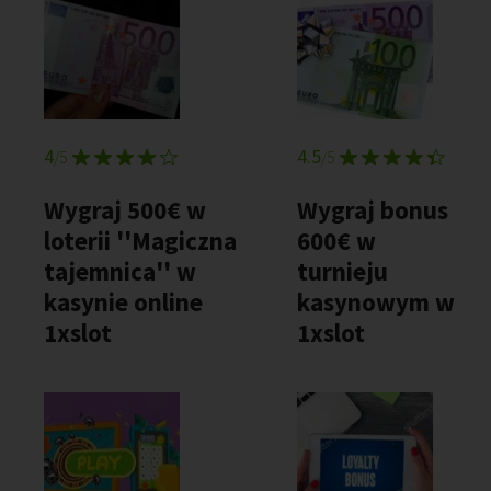
4
4.5
/5
/5
Wygraj 500€ w
Wygraj bonus
loterii ''Magiczna
600€ w
tajemnica'' w
turnieju
kasynie online
kasynowym w
1xslot
1xslot