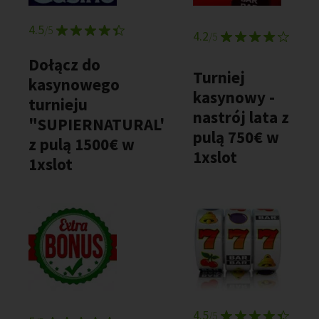
4.5
/5
4.2
/5
Dołącz do
Turniej
kasynowego
kasynowy -
turnieju
nastrój lata z
"SUPIERNATURAL'
pulą 750€ w
z pulą 1500€ w
1xslot
1xslot
4.5
/5