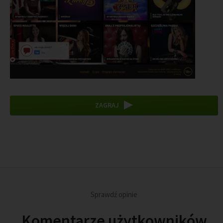
ZAGRAJ
Sprawdź opinie
Komentarze użytkowników