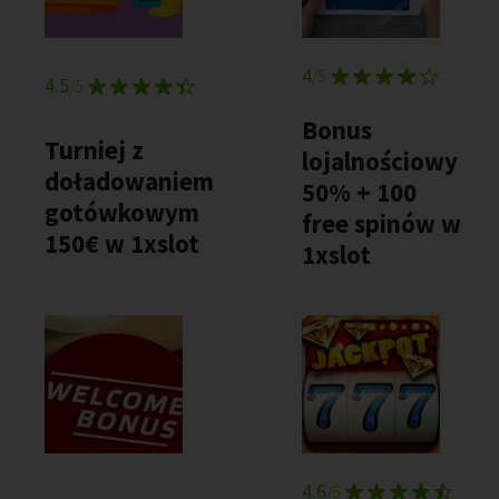
4
/5
4.5
/5
Bonus
Turniej z
lojalnościowy
doładowaniem
50% + 100
gotówkowym
free spinów w
150€ w 1xslot
1xslot
4.6
/5