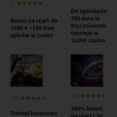
5
/5
Do zgarnięcia
700 euro w
Bonus na start do
Styczniowym
1500 € +150 free
turnieju w
spinów w 1xslot
1xslot casino
4.5
/5
4.5
/5
100% bonus
Turniej kasynowy
na start i 30