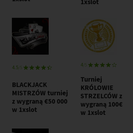
1xslot
4
/5
4.5
/5
Turniej
BLACKJACK
KRÓLOWIE
MISTRZÓW turniej
STRZELCÓW z
z wygraną €50 000
wygraną 100€
w 1xslot
w 1xslot