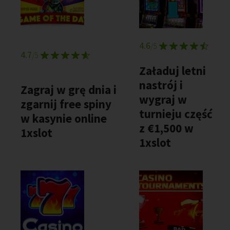
4.6
/5
4.7
/5
Załaduj letni
nastrój i
Zagraj w grę dnia i
wygraj w
zgarnij free spiny
turnieju część
w kasynie online
z €1,500 w
1xslot
1xslot