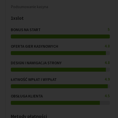
Podsumowanie kasyna
1xslot
5
BONUS NA START
4.8
OFERTA GIER KASYNOWYCH
4.8
DESIGN I NAWIGACJA STRONY
4.9
ŁATWOŚĆ WPŁAT I WYPŁAT
4.5
OBSŁUGA KLIENTA
Metody płatności