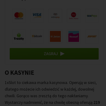
ZAGRAJ
O KASYNIE
1xSlot to ciekawa marka kasynowa. Operują w sieci,
dlatego możecie ich odwiedzić w każdej, dowolnej
chwili. Gorąco was zresztą do tego nakłaniamy.
Wystarczy nadmienić, że na chwilę obecną oferują
219