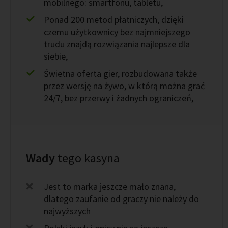
mobilnego: smartfonu, tabletu,
Ponad 200 metod płatniczych, dzięki
czemu użytkownicy bez najmniejszego
trudu znajdą rozwiązania najlepsze dla
siebie,
Świetna oferta gier, rozbudowana także
przez wersję na żywo, w którą można grać
24/7, bez przerwy i żadnych ograniczeń,
Wady
tego kasyna
Jest to marka jeszcze mało znana,
dlatego zaufanie od graczy nie należy do
najwyższych