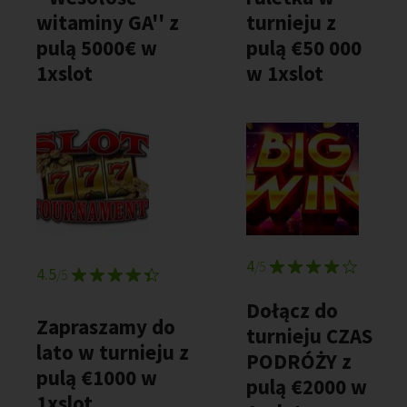
witaminy GA'' z
turnieju z
pulą 5000€ w
pulą €50 000
1xslot
w 1xslot
4
/5
4.5
/5
Dołącz do
Zapraszamy do
turnieju CZAS
lato w turnieju z
PODRÓŻY z
pulą €1000 w
pulą €2000 w
1xslot