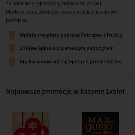
że polecamy rejestrację, zwłaszcza, że jest
błyskawiczna, a korzyści odczujecie już na samym
początku.
Wpłaty i wypłaty poprzez Entropay i Trustly
30 Free Spinów z pierwszym depozytem
Gry kasynowe od najlepszych producentów
Najnowsze promocje w kasynie 1xslot