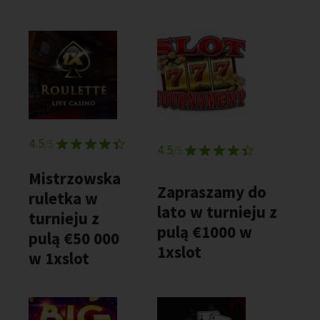
4.5
/5
4.5
/5
Mistrzowska
Zapraszamy do
ruletka w
lato w turnieju z
turnieju z
pulą €1000 w
pulą €50 000
1xslot
w 1xslot