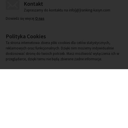
Kontakt
Zapraszamy do kontaktu na info[@]ranking-kasyn.com
Dowiedz się więcej
O nas
Polityka Cookies
Ta strona internetowa zbiera pliki cookies dla celów statystycznych,
reklamowych oraz funkcjonalnych. Dzięki nim możemy indywidualnie
dostosować stronę do twoich potrzeb. Masz możliwość wyłączenia ich w
przeglądarce, dzięki temu nie będą zbierane żadne informacje.
WAŻNE: Pamiętaj, że hazard uzależnia. Jeśli czujesz, że Ty lub ktoś z
Twojego otoczenia może mieć problem odwiedź
Odpowiedzialny hazard
|
GambleAware
|
Anonimowi Hazardziści
Serwis dla osób pełnoletnich 18+
UWAGA: Serwis internetowy ranking-kasyn.com nie zachęca do grania w gry