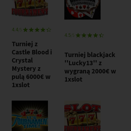
4.4
/5
4.5
/5
Turniej z
Castle Blood i
Turniej blackjack
Crystal
''Lucky13'' z
Mystery z
wygraną 2000€ w
pulą 6000€ w
1xslot
1xslot