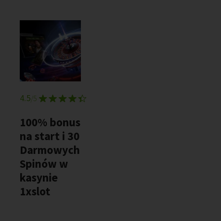
4.5
/5
100% bonus
na start i 30
Darmowych
Spinów w
kasynie
1xslot