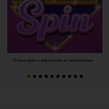
75 free spins z depozytem w LemonCasino