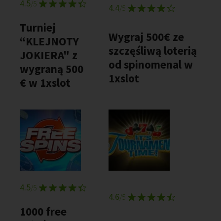
4.5
/5
4.4
/5
Turniej
Wygraj 500€ ze
“KLEJNOTY
szczęśliwą loterią
JOKIERA" z
od spinomenal w
wygraną 500
1xslot
€ w 1xslot
4.5
/5
4.6
/5
1000 free