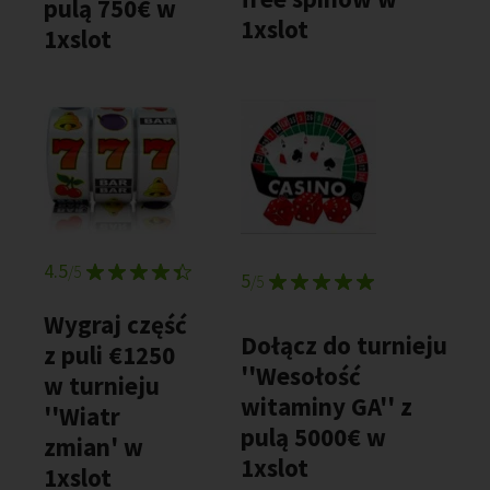
pulą 750€ w
1xslot
1xslot
4.5
/5
5
/5
Wygraj część
Dołącz do turnieju
z puli €1250
''Wesołość
w turnieju
witaminy GA'' z
''Wiatr
pulą 5000€ w
zmian' w
1xslot
1xslot