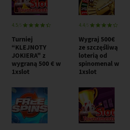
4.5
4.4
/5
/5
Turniej
Wygraj 500€
“KLEJNOTY
ze szczęśliwą
JOKIERA" z
loterią od
wygraną 500 € w
spinomenal w
1xslot
1xslot