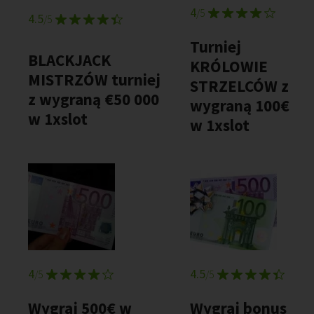
4
/5
4.5
/5
Turniej
BLACKJACK
KRÓLOWIE
MISTRZÓW turniej
STRZELCÓW z
z wygraną €50 000
wygraną 100€
w 1xslot
w 1xslot
4
4.5
/5
/5
Wygraj 500€ w
Wygraj bonus