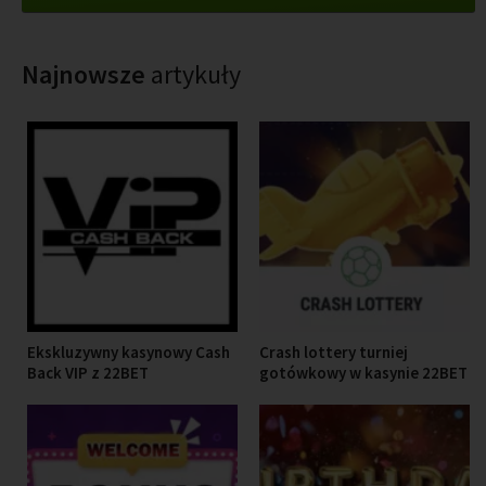
Najnowsze
artykuły
Ekskluzywny kasynowy Cash
Crash lottery turniej
Back VIP z 22BET
gotówkowy w kasynie 22BET