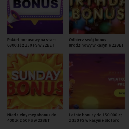
Pakiet bonusowy na start
Odbierz swój bonus
6300 zł z 150 FS w 22BET
urodzinowy w kasynie 22BET
Niedzielny megabonus do
Letnie bonusy do 150 000 zł
400 zł z 50 FS w 22BET
z 350 FS w kasynie Slotoro