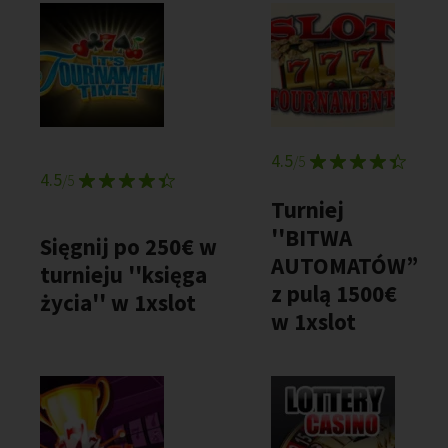
4.5
/5
4.5
/5
Turniej
''BITWA
Sięgnij po 250€ w
AUTOMATÓW”
turnieju ''księga
z pulą 1500€
życia'' w 1xslot
w 1xslot