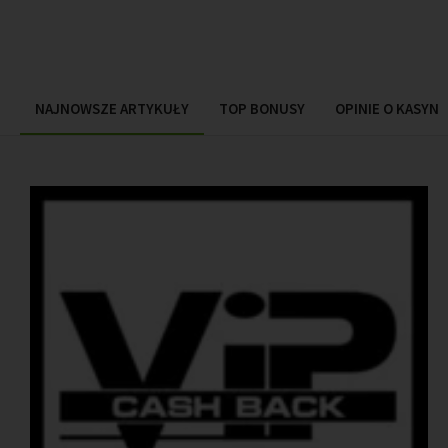
NAJNOWSZE ARTYKUŁY
TOP BONUSY
OPINIE O KASYN