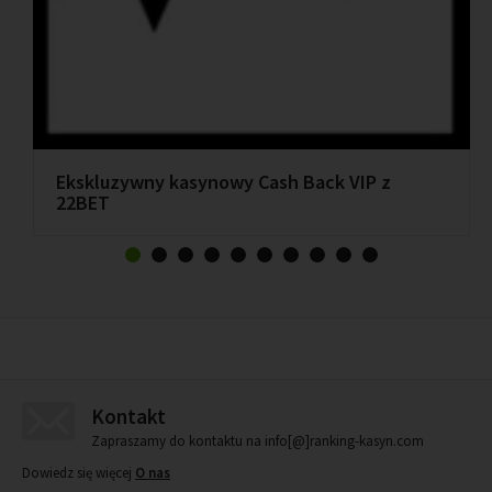
Ekskluzywny kasynowy Cash Back VIP z
22BET
Kontakt
Zapraszamy do kontaktu na info[@]ranking-kasyn.com
Dowiedz się więcej
O nas