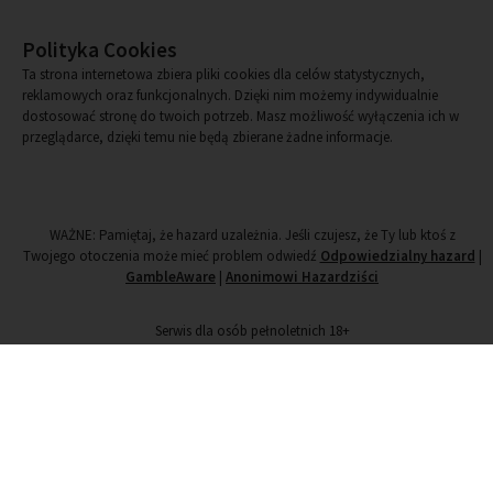
Polityka Cookies
Ta strona internetowa zbiera pliki cookies dla celów statystycznych,
reklamowych oraz funkcjonalnych. Dzięki nim możemy indywidualnie
dostosować stronę do twoich potrzeb. Masz możliwość wyłączenia ich w
przeglądarce, dzięki temu nie będą zbierane żadne informacje.
WAŻNE: Pamiętaj, że hazard uzależnia. Jeśli czujesz, że Ty lub ktoś z
Twojego otoczenia może mieć problem odwiedź
Odpowiedzialny hazard
|
GambleAware
|
Anonimowi Hazardziści
Serwis dla osób pełnoletnich 18+
UWAGA: Serwis internetowy ranking-kasyn.com nie zachęca do grania w gry
hazardowe. Wszelkie opinie na tej stronie są subiektywnymi opiniami
twórców Serwisu. Serwis ten prowadzony jest w języku polskim dla
polskojęzycznych użytkowników, którzy przebywają w krajach, w których
korzystanie z hazardu online jest dozwolone. Jeśli przebywasz w kraju, w
którym hazard online jest zakazany opuść tę stronę. Każdy użytkownik ma