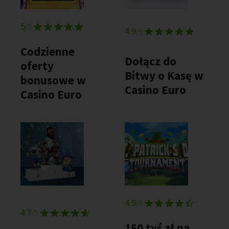
5
/5
4.9
/5
Codzienne
Dołącz do
oferty
Bitwy o Kasę w
bonusowe w
Casino Euro
Casino Euro
4.5
/5
4.7
/5
150 tyś zł na