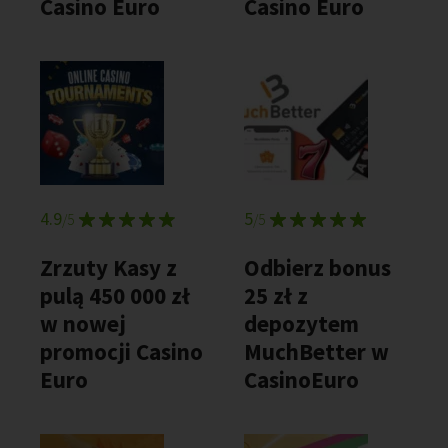
Casino Euro
Casino Euro
4.9
5
/5
/5
Zrzuty Kasy z
Odbierz bonus
pulą 450 000 zł
25 zł z
w nowej
depozytem
promocji Casino
MuchBetter w
Euro
CasinoEuro