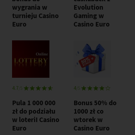
wygrania w
Evolution
turnieju Casino
Gaming w
Euro
Casino Euro
4.7
4
/5
/5
Pula 1 000 000
Bonus 50% do
zł do podziału
1000 zł co
w loteriI Casino
wtorek w
Euro
Casino Euro