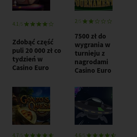
2
/5
4.1
/5
7500 zł do
Zdobąć część
wygrania w
puli 20 000 zł co
turnieju z
tydzień w
nagrodami
Casino Euro
Casino Euro
4.7
4.6
/5
/5