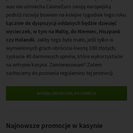
was nie uśmiecha.CasinoEuro swoją europejską
podróż rozwija bowiem na kolejne tygodnie tego roku.
Łącznie do dyspozycji oddanych będzie dziesięć
wycieczek, w tym na Maltę, do Niemiec, Hiszpanii
czy Holandii.
Jakby tego było mało, jeśli tylko w
wymienionych grach obrócicie kwotę 100 złotych,
zyskacie 40 darmowych spinów, które wykorzystacie
na witrynie kasyna. Zainteresowani? Zatem
zachęcamy do poznania regulaminu tej promocji.
WYGRAJ WYCIECZKĘ DO SZWECJI
Najnowsze promocje w kasynie