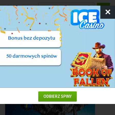
Ranking
Kasyn
✕
KASYNO ONLINE
BONUSY KASYNOWE
PROMOCJE CASINO 
Dołącz do Europejskiej podróży do
Szwecji z CasinoEuro
ODBIERZ SPINY