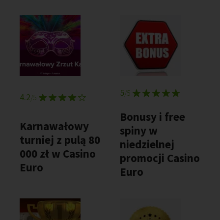
5
/5
4.2
/5
Bonusy i free
Karnawałowy
spiny w
turniej z pulą 80
niedzielnej
000 zł w Casino
promocji Casino
Euro
Euro