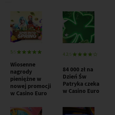
5
/5
4.2
/5
Wiosenne
84 000 zł na
nagrody
Dzień Św
pieniężne w
Patryka czeka
nowej promocji
w Casino Euro
w Casino Euro