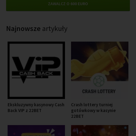
ZAWALCZ O 600 EURO
Najnowsze
artykuły
Ekskluzywny kasynowy Cash
Crash lottery turniej
Back VIP z 22BET
gotówkowy w kasynie
22BET