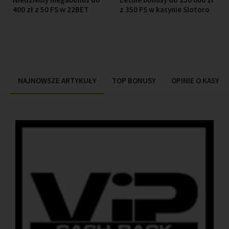
400 zł z 50 FS w 22BET
z 350 FS w kasynie Slotoro
NAJNOWSZE ARTYKUŁY
TOP BONUSY
OPINIE O KASYN