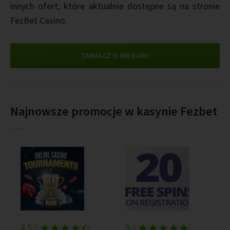
innych ofert, które aktualnie dostępne są na stronie
FezBet Casino.
ZAWALCZ O 600 EURO
Najnowsze promocje w kasynie Fezbet
4.5
5
/5
/5