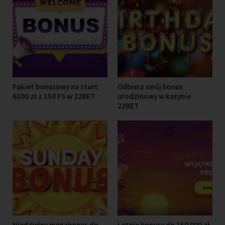
Pakiet bonusowy na start
Odbierz swój bonus
6300 zł z 150 FS w 22BET
urodzinowy w kasynie
22BET
Niedzielny megabonus do
Letnie bonusy do 150 000 zł