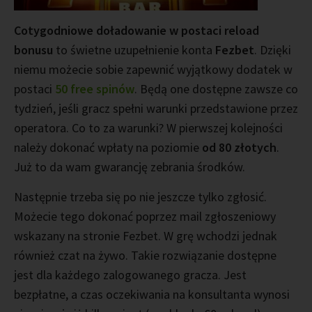
Cotygodniowe doładowanie w postaci reload
bonusu
to świetne uzupełnienie konta
Fezbet
. Dzięki
niemu możecie sobie zapewnić wyjątkowy dodatek w
postaci
50 free spinów
. Będą one dostępne zawsze co
tydzień, jeśli gracz spełni warunki przedstawione przez
operatora. Co to za warunki? W pierwszej kolejności
należy dokonać wpłaty na poziomie
od 80 złotych
.
Już to da wam gwarancję zebrania środków.
Następnie trzeba się po nie jeszcze tylko zgłosić.
Możecie tego dokonać poprzez mail zgłoszeniowy
wskazany na stronie Fezbet. W grę wchodzi jednak
również czat na żywo. Takie rozwiązanie dostępne
jest dla każdego zalogowanego gracza. Jest
bezpłatne, a czas oczekiwania na konsultanta wynosi