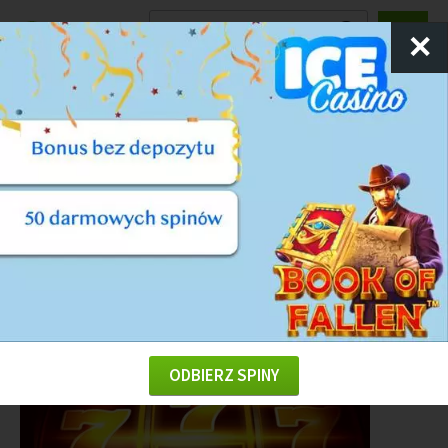
Ranking
Kasyn
✕
KASYNO ONLINE
BONUSY KASYNOWE
PROMOCJE FEZBET
Odbierz reload bonus 50 darmowych
obrotów w kasynie Fezbet
ODBIERZ SPINY