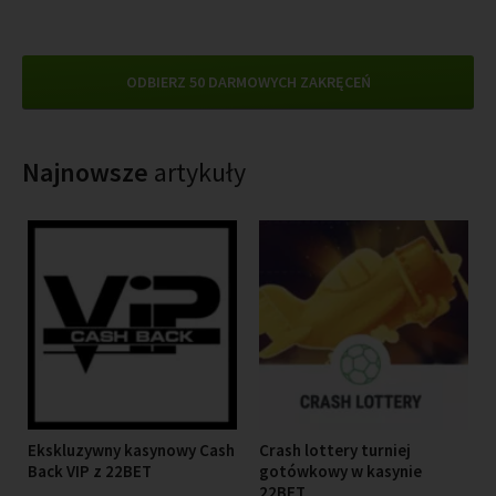
ODBIERZ 50 DARMOWYCH ZAKRĘCEŃ
Najnowsze
artykuły
Ekskluzywny kasynowy Cash
Crash lottery turniej
Back VIP z 22BET
gotówkowy w kasynie
22BET