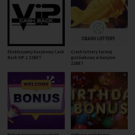
Ekskluzywny kasynowy Cash
Crash lottery turniej
Back VIP z 22BET
gotówkowy w kasynie
22BET
Pakiet bonusowy na start
Odbierz swój bonus