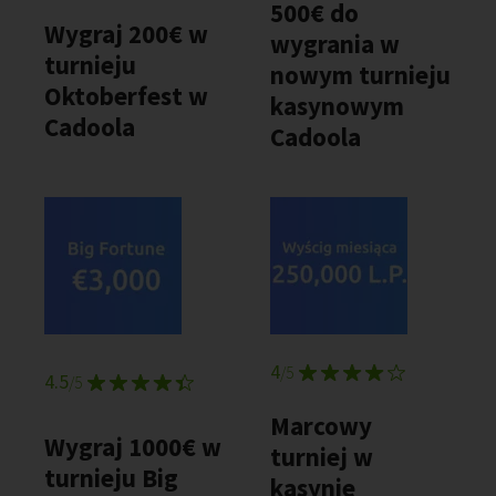
500€ do
Wygraj 200€ w
wygrania w
turnieju
nowym turnieju
Oktoberfest w
kasynowym
Cadoola
Cadoola
4
/5
4.5
/5
Marcowy
Wygraj 1000€ w
turniej w
turnieju Big
kasynie