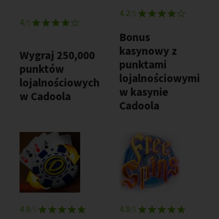
4.2
/5
4
/5
Bonus
kasynowy z
Wygraj 250,000
punktami
punktów
lojalnościowymi
lojalnościowych
w kasynie
w Cadoola
Cadoola
4.8
4.8
/5
/5