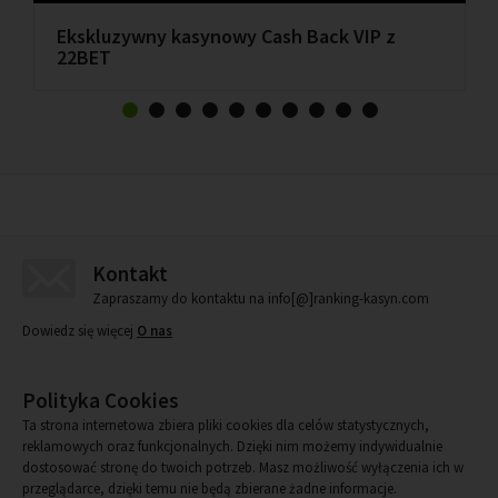
Ekskluzywny kasynowy Cash Back VIP z
22BET
Kontakt
Zapraszamy do kontaktu na info[@]ranking-kasyn.com
Dowiedz się więcej
O nas
Polityka Cookies
Ta strona internetowa zbiera pliki cookies dla celów statystycznych,
reklamowych oraz funkcjonalnych. Dzięki nim możemy indywidualnie
dostosować stronę do twoich potrzeb. Masz możliwość wyłączenia ich w
przeglądarce, dzięki temu nie będą zbierane żadne informacje.