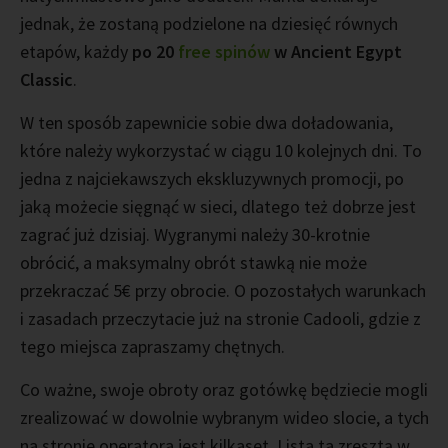
jednak, że zostaną podzielone na dziesięć równych
etapów, każdy
po 20
free spinów
w Ancient Egypt
Classic
.
W ten sposób zapewnicie sobie dwa doładowania,
które należy wykorzystać w ciągu 10 kolejnych dni. To
jedna z najciekawszych ekskluzywnych promocji, po
jaką możecie sięgnąć w sieci, dlatego też dobrze jest
zagrać już dzisiaj. Wygranymi należy 30-krotnie
obrócić, a maksymalny obrót stawką nie może
przekraczać 5€ przy obrocie. O pozostałych warunkach
i zasadach przeczytacie już na stronie Cadooli, gdzie z
tego miejsca zapraszamy chętnych.
Co ważne, swoje obroty oraz gotówkę będziecie mogli
zrealizować w dowolnie wybranym wideo slocie, a tych
na stronie operatora jest kilkaset. Lista ta zresztą w