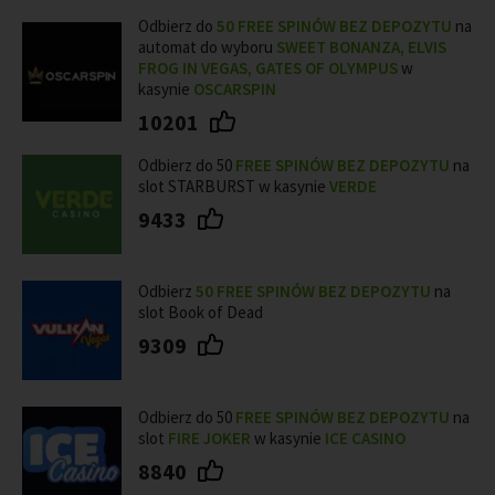
Odbierz do
50
FREE SPINÓW BEZ DEPOZYTU
na
automat do wyboru
SWEET BONANZA, ELVIS
FROG IN VEGAS, GATES OF OLYMPUS
w
kasynie
OSCARSPIN
10201
Odbierz do 50
FREE SPINÓW BEZ DEPOZYTU
na
slot STARBURST w kasynie
VERDE
9433
Odbierz
50 FREE SPINÓW BEZ DEPOZYTU
na
slot Book of Dead
9309
Odbierz do 50
FREE SPINÓW BEZ DEPOZYTU
na
slot
FIRE JOKER
w kasynie
ICE CASINO
8840