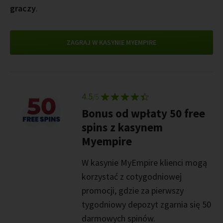
graczy
.
ZAGRAJ W KASYNIE MYEMPIRE
4.5
/5
Bonus od wpłaty 50 free
spins z kasynem
Myempire
W kasynie MyEmpire klienci mogą
korzystać z cotygodniowej
promocji, gdzie za pierwszy
tygodniowy depozyt zgarnia się 50
darmowych spinów.