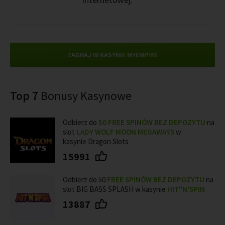
ZAGRAJ W KASYNIE MYEMPIRE
Top 7
Bonusy Kasynowe
Odbierz do
50 FREE SPINÓW BEZ DEPOZYTU
na
slot
LADY WOLF MOON MEGAWAYS
w
kasynie Dragon Slots
15991
Odbierz do 50
FREE SPINÓW BEZ DEPOZYTU
na
slot BIG BASS SPLASH w kasynie
HIT"N'SPIN
13887