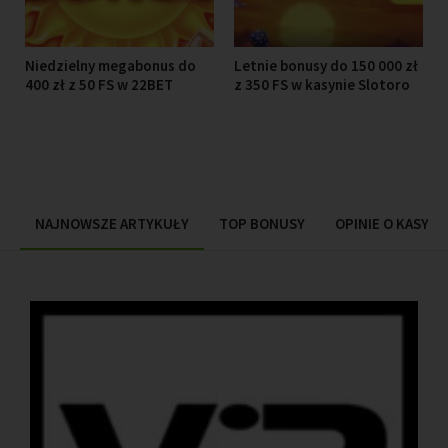
Niedzielny megabonus do
Letnie bonusy do 150 000 zł
400 zł z 50 FS w 22BET
z 350 FS w kasynie Slotoro
NAJNOWSZE ARTYKUŁY
TOP BONUSY
OPINIE O KASYN