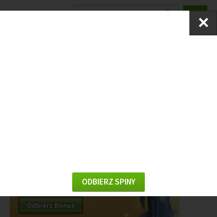
Ranking
Kasyn
✕
KASYNO ONLINE
BONUSY KASYNOWE
PROMOCJE MYEMPI
Weekendowy bonus do 3 150 zł z 50 FS
w MyEpmire
ODBIERZ SPINY