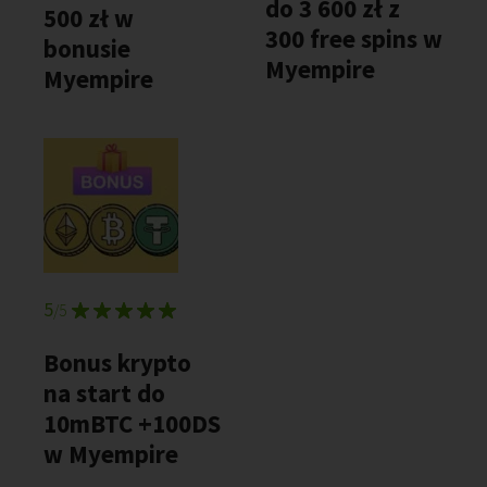
do 3 600 zł z
500 zł w
300 free spins w
bonusie
Myempire
Myempire
5
/5
Bonus krypto
na start do
10mBTC +100DS
w Myempire