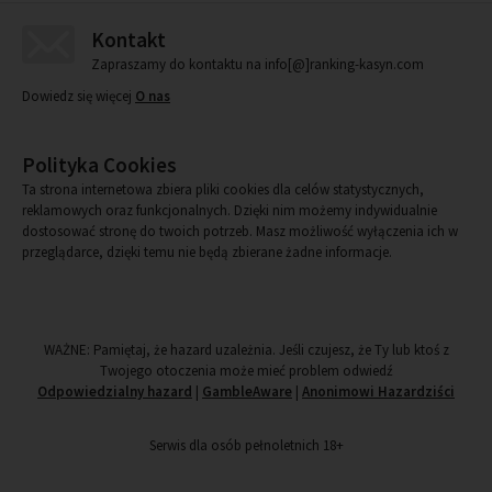
Kontakt
Zapraszamy do kontaktu na info[@]ranking-kasyn.com
Dowiedz się więcej
O nas
Polityka Cookies
Ta strona internetowa zbiera pliki cookies dla celów statystycznych,
reklamowych oraz funkcjonalnych. Dzięki nim możemy indywidualnie
dostosować stronę do twoich potrzeb. Masz możliwość wyłączenia ich w
przeglądarce, dzięki temu nie będą zbierane żadne informacje.
WAŻNE: Pamiętaj, że hazard uzależnia. Jeśli czujesz, że Ty lub ktoś z
Twojego otoczenia może mieć problem odwiedź
Odpowiedzialny hazard
|
GambleAware
|
Anonimowi Hazardziści
Serwis dla osób pełnoletnich 18+