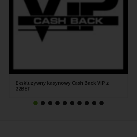
Ekskluzywny kasynowy Cash Back VIP z
22BET