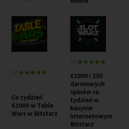
online
5
/5
5
/5
€1000 i 250
darmowych
spinów co
Co tydzień
tydzień w
€1000 w Table
kasynie
Wars w Bitstarz
internetowym
Bitstarz