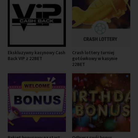
Ekskluzywny kasynowy Cash
Crash lottery turniej
Back VIP z 22BET
gotówkowy w kasynie
22BET
Pakiet bonusowy na start
Odbierz swój bonus