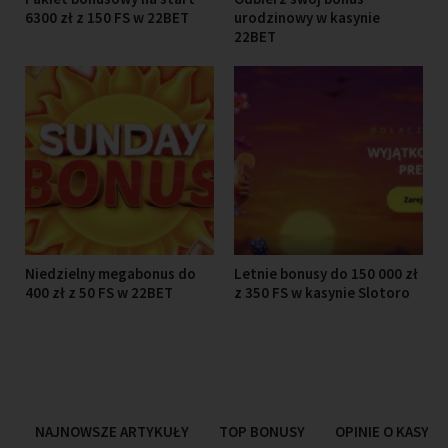
6300 zł z 150 FS w 22BET
urodzinowy w kasynie
22BET
Niedzielny megabonus do
Letnie bonusy do 150 000 zł
400 zł z 50 FS w 22BET
z 350 FS w kasynie Slotoro
NAJNOWSZE ARTYKUŁY
TOP BONUSY
OPINIE O KASYN