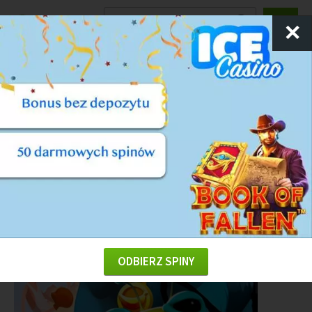
Ranking
Kasyn
✕
KASYNO ONLINE
BONUSY KASYNOWE
PROMOCJE BITSTAR
Zarejestruj się i odbierz 20 free spins
bez depozytu w Bitstarz
ODBIERZ SPINY