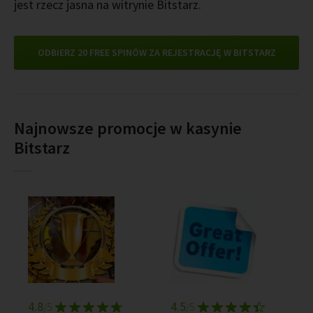
jest rzecz jasna na witrynie Bitstarz.
ODBIERZ 20 FREE SPINÓW ZA REJESTRACJĘ W BITSTARZ
Najnowsze promocje w kasynie
Bitstarz
4.8
4.5
/5
/5