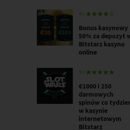
4
/5
Bonus kasynowy
50% za depozyt 
Bitstarz kasyno
online
5
/5
€1000 i 250
darmowych
spinów co tydzie
w kasynie
internetowym
Bitstarz