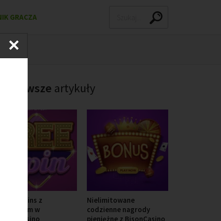
IK GRACZA
✕
Najnowsze
artykuły
5 free spins z
Nielimitowane
epozytem w
codzienne nagrody
emonCasino
pieniężne z BisonCasino