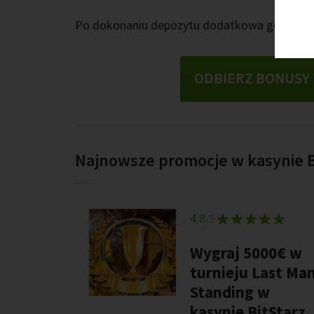
Po dokonaniu depozytu dodatkowa gotówka a
ODBIERZ BONUSY
Najnowsze promocje w kasynie B
4.8
/5
Wygraj 5000€ w
turnieju Last Ma
Standing w
kasynie BitStarz