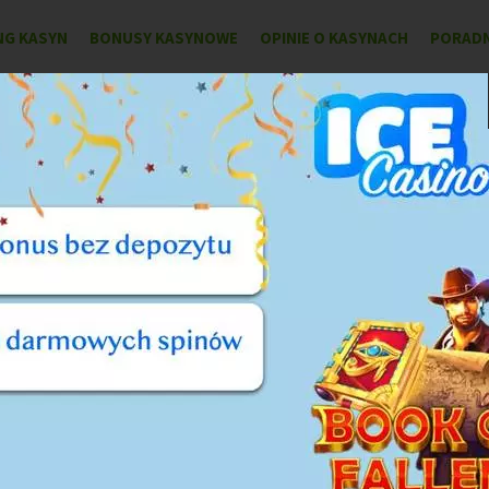
NG KASYN
BONUSY KASYNOWE
OPINIE O KASYNACH
PORADN
BITSTARZ
e Wars w Bitstarz
ział w turnieju kasynowym z
li jesteś fanem gier stołowych to ten
bonus kasynowy
t dla Ciebie.
ażdym tygodniu grając w Bitstarz w
gry stołowe
E
erasz punkty.
C