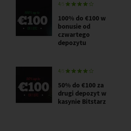
4
/5
100% do €100 w
bonusie od
czwartego
depozytu
4
/5
50% do €100 za
drugi depozyt w
kasynie Bitstarz