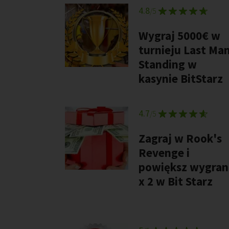
4.8
/5
Wygraj 5000€ w
turnieju Last Ma
Standing w
kasynie BitStarz
4.7
/5
Zagraj w Rook's
Revenge i
powiększ wygran
x 2 w Bit Starz