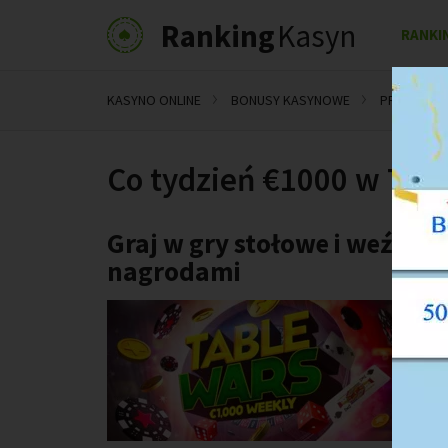
Ranking
Kasyn
RANKI
KASYNO ONLINE
BONUSY KASYNOWE
PROMOCJE 
Co tydzień €1000 w Tabl
Graj w gry stołowe i weź ud
nagrodami
Jeś
jes
W k
zbi