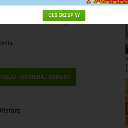
tępnie w zależności od ilości zebranych punktów
ych graczy
.
ODBIERZ SPINY
y czym za pierwsze miejsce przyznane jest aż
€500
brotu.
P
s
2
NIEJU I ODBIERAJ BONUSY
itstarz