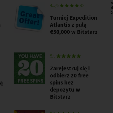
N
4.5
/5
d
2
Turniej Expedition
n
Atlantis z pulą
€50,000 w Bitstarz
5
/5
Zarejestruj się i
odbierz 20 free
ą
spins bez
depozytu w
Bitstarz