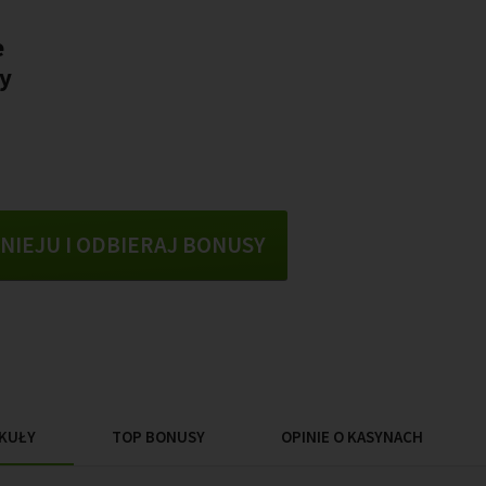
e
y
NIEJU I ODBIERAJ BONUSY
KUŁY
TOP BONUSY
OPINIE O KASYNACH