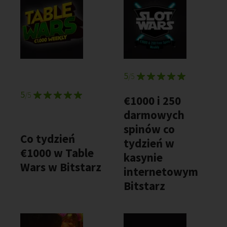
5
/5
5
/5
€1000 i 250
darmowych
spinów co
Co tydzień
tydzień w
€1000 w Table
kasynie
Wars w Bitstarz
internetowym
Bitstarz