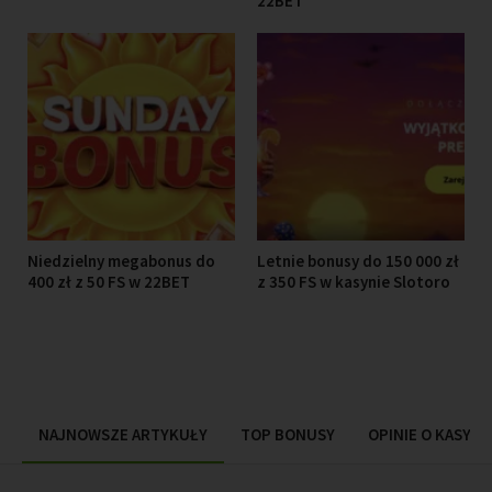
22BET
Niedzielny megabonus do
Letnie bonusy do 150 000 zł
400 zł z 50 FS w 22BET
z 350 FS w kasynie Slotoro
NAJNOWSZE ARTYKUŁY
TOP BONUSY
OPINIE O KASYN