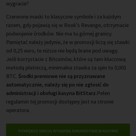
wygracie?
Czerwone maski to klasyczne symbole i za każdym
razem, gdy pojawią się w Rook’s Revange, otrzymacie
podwojenie środków. Nie ma tu górnej granicy.
Pamiętać należy jedynie, że w promocji liczą się stawki
od 0,25 euro, te niższe nie będą brane pod uwagę.
Jeśli korzystacie z Bitcoinów, które są tam kluczową
metodą płatniczą, minimalna stawka za spin to 0,001
BTC.
Środki premiowe nie są przyznawane
automatycznie, należy się po nie zgłosić do
administracji i obsługi kasyna BitStarz.
Pełen
regulamin tej promocji dostępny jest na stronie
operatora.
POWIĘKSZ SWOJĄ WYGRANĄ DWUKROTNIE W KASYNIE