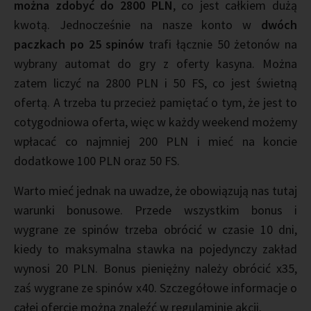
można zdobyć do 2800 PLN
, co jest całkiem dużą
kwotą. Jednocześnie na nasze konto w
dwóch
paczkach po 25 spinów
trafi łącznie 50 żetonów na
wybrany automat do gry z oferty kasyna. Można
zatem liczyć na 2800 PLN i 50 FS, co jest świetną
ofertą. A trzeba tu przecież pamiętać o tym, że jest to
cotygodniowa oferta, więc w każdy weekend możemy
wpłacać co najmniej 200 PLN i mieć na koncie
dodatkowe 100 PLN oraz 50 FS.
Warto mieć jednak na uwadze, że obowiązują nas tutaj
warunki bonusowe. Przede wszystkim bonus i
wygrane ze spinów trzeba obrócić w czasie 10 dni,
kiedy to maksymalna stawka na pojedynczy zakład
wynosi 20 PLN. Bonus pieniężny należy obrócić x35,
zaś wygrane ze spinów x40. Szczegółowe informacje o
całej ofercie można znaleźć w regulaminie akcji.