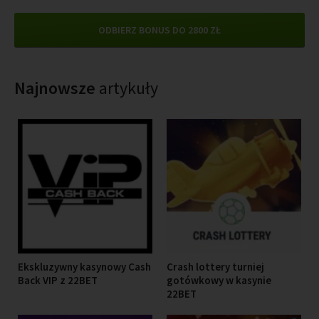
ODBIERZ BONUS DO 2800 ZŁ
Najnowsze
artykuły
Ekskluzywny kasynowy Cash
Crash lottery turniej
Back VIP z 22BET
gotówkowy w kasynie
22BET