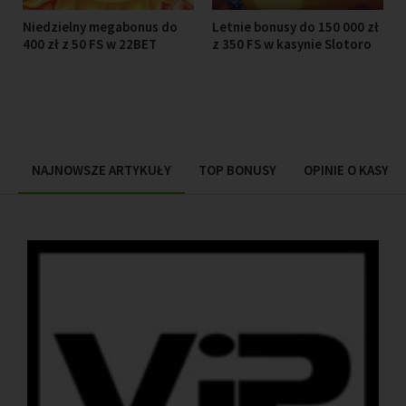
Niedzielny megabonus do
Letnie bonusy do 150 000 zł
400 zł z 50 FS w 22BET
z 350 FS w kasynie Slotoro
NAJNOWSZE ARTYKUŁY
TOP BONUSY
OPINIE O KASYN