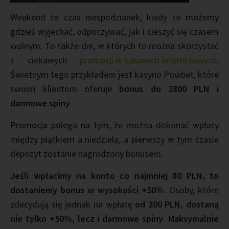
Weekend to czas niespodzianek, kiedy to możemy
gdzieś wyjechać, odpoczywać, jak i cieszyć się czasem
wolnym. To także dni, w których to można skorzystać
z ciekawych
promocji w kasynach internetowych
.
Świetnym tego przykładem jest kasyno Powbet, które
swoim klientom oferuje
bonus do 2800 PLN i
darmowe spiny
.
Promocja polega na tym, że można dokonać wpłaty
między piątkiem a niedzielą, a pierwszy w tym czasie
depozyt zostanie nagrodzony bonusem.
Jeśli wpłacimy na konto co najmniej 80 PLN, to
dostaniemy bonus w wysokości +50%
. Osoby, które
zdecydują się jednak na wpłatę
od 200 PLN, dostaną
nie tylko +50%, lecz i darmowe spiny
.
Maksymalnie