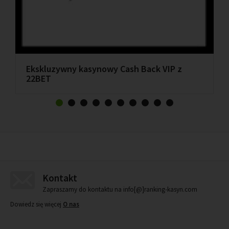
Ekskluzywny kasynowy Cash Back VIP z
22BET
Kontakt
Zapraszamy do kontaktu na info[@]ranking-kasyn.com
Dowiedz się więcej
O nas