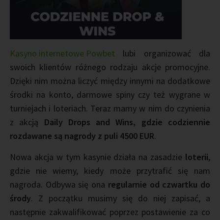
Kasyno internetowe Powbet
lubi organizować dla
swoich klientów różnego rodzaju akcje promocyjne.
Dzięki nim można liczyć między innymi na dodatkowe
środki na konto, darmowe spiny czy też wygrane w
turniejach i loteriach. Teraz mamy w nim do czynienia
z akcją
Daily Drops and Wins, gdzie codziennie
rozdawane są nagrody z puli 4500 EUR
.
Nowa akcja w tym kasynie działa na zasadzie
loterii
,
gdzie nie wiemy, kiedy może przytrafić się nam
nagroda. Odbywa się ona
regularnie od czwartku do
środy
. Z początku musimy się do niej zapisać, a
następnie zakwalifikować poprzez postawienie za co