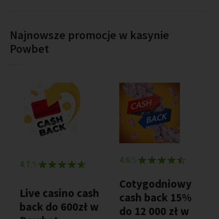
Najnowsze promocje w kasynie
Powbet
4.6
/5
4.7
/5
Cotygodniowy
Live casino cash
cash back 15%
back do 600zł w
do 12 000 zł w