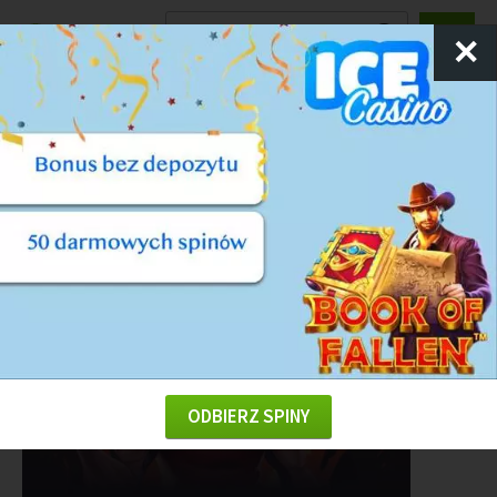
Ranking
Kasyn
✕
KASYNO ONLINE
BONUSY KASYNOWE
PROMOCJE POWBE
Cotygodniowe 50 free spins w promocji
kasyna Powerbet
ODBIERZ SPINY