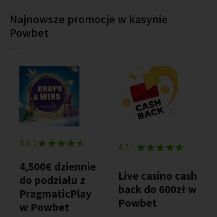
Najnowsze promocje w kasynie
Powbet
4.6
/5
4.7
/5
4,500€ dziennie
Live casino cash
do podziału z
back do 600zł w
PragmaticPlay
Powbet
w Powbet