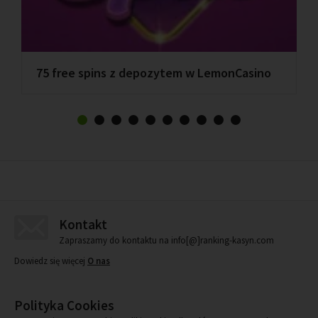
75 free spins z depozytem w LemonCasino
Kontakt
Zapraszamy do kontaktu na info[@]ranking-kasyn.com
Dowiedz się więcej
O nas
Polityka Cookies