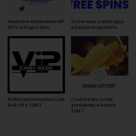
Niedzielne doładowanie VIP
10 free spins z subskrypcja
50 FS w Dragon Slots
w kasynie DragonSlots
Ekskluzywny kasynowy Cash
Crash lottery turniej
Back VIP z 22BET
gotówkowy w kasynie
22BET