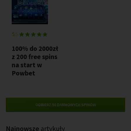
5
/5
100% do 2000zł
z 200 free spins
na start w
Powbet
ODBIERZ 50 DARMOWYCH SPINÓW
Najnowsze
artykuły