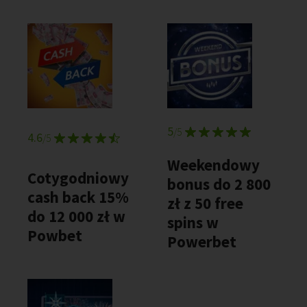
5
/5
4.6
/5
Weekendowy
Cotygodniowy
bonus do 2 800
cash back 15%
zł z 50 free
do 12 000 zł w
spins w
Powbet
Powerbet