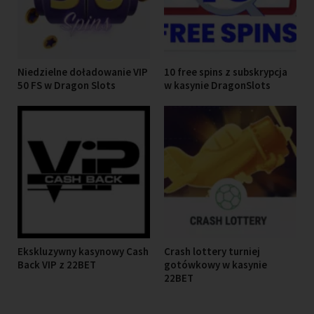
Niedzielne doładowanie VIP
10 free spins z subskrypcja
50 FS w Dragon Slots
w kasynie DragonSlots
Ekskluzywny kasynowy Cash
Crash lottery turniej
Back VIP z 22BET
gotówkowy w kasynie
22BET