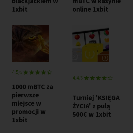
blackjackiem w
mBTC w kasynie
1xbit
online 1xbit
4.5
/5
4.4
/5
1000 mBTC za
pierwsze
Turniej 'KSIĘGA
miejsce w
ŻYCIA' z pulą
promocji w
500€ w 1xbit
1xbit