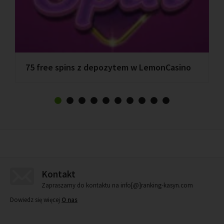
75 free spins z depozytem w LemonCasino
Kontakt
Zapraszamy do kontaktu na info[@]ranking-kasyn.com
Dowiedz się więcej
O nas