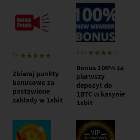
4.3
/5
5
/5
Bonus 100% za
Zbieraj punkty
pierwszy
bonusowe za
depozyt do
postawione
1BTC w kasynie
zakłady w 1xbit
1xbit