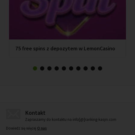
75 free spins z depozytem w LemonCasino
Kontakt
Zapraszamy do kontaktu na info[@]ranking-kasyn.com
Dowiedz się więcej
O nas