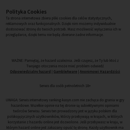
Polityka Cookies
Ta strona internetowa zbiera pliki cookies dla celów statystycznych,
reklamowych oraz funkcjonalnych. Dzięki nim możemy indywidualnie
dostosować stronę do twoich potrzeb. Masz możliwość wyłączenia ich w
przeglądarce, dzięki temu nie będą zbierane żadne informacje.
WAŻNE: Pamiętaj, że hazard uzależnia. Jeśli czujesz, że Ty lub ktoś z
Twojego otoczenia może mieć problem odwiedź
Odpowiedzialny hazard
|
GambleAware
|
Anonimowi Hazardziści
Serwis dla osób pełnoletnich 18+
UWAGA: Serwis internetowy ranking-kasyn.com nie zachęca do grania w gry
hazardowe. Wszelkie opinie na tej stronie są subiektywnymi opiniami
twórców Serwisu. Serwis ten prowadzony jest w języku polskim dla
polskojęzycznych użytkowników, którzy przebywają w krajach, w których
korzystanie z hazardu online jest dozwolone. Jeśli przebywasz w kraju, w
którym hazard online jest zakazany opuść tę stronę. Każdy użytkownik ma