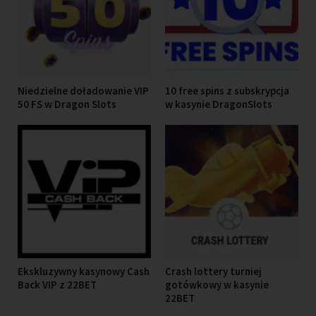
Niedzielne doładowanie VIP
10 free spins z subskrypcja
50 FS w Dragon Slots
w kasynie DragonSlots
Ekskluzywny kasynowy Cash
Crash lottery turniej
Back VIP z 22BET
gotówkowy w kasynie
22BET