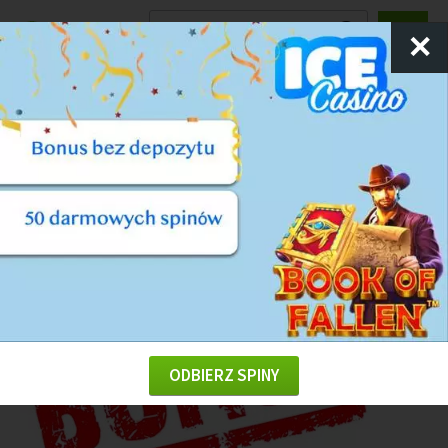
Ranking
Kasyn
✕
KASYNO ONLINE
BONUSY KASYNOWE
PROMOCJE 1XBIT
Bonus 100% za pierwszy depozyt do
1BTC w kasynie 1xbit
ODBIERZ SPINY