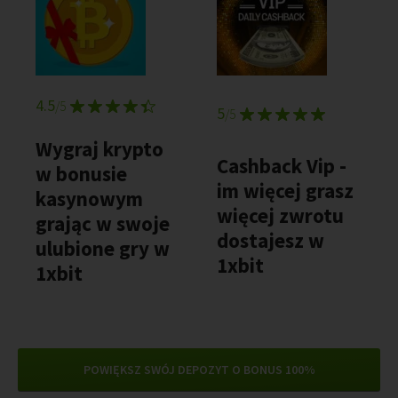
4.5
/5
5
/5
Wygraj krypto
Cashback Vip -
w bonusie
im więcej grasz
kasynowym
więcej zwrotu
grając w swoje
dostajesz w
ulubione gry w
1xbit
1xbit
POWIĘKSZ SWÓJ DEPOZYT O BONUS 100%