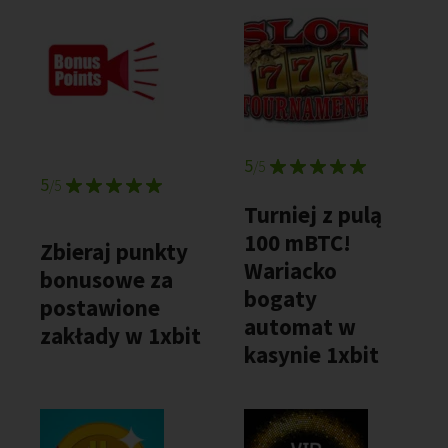
5
/5
5
/5
Turniej z pulą
100 mBTC!
Zbieraj punkty
Wariacko
bonusowe za
bogaty
postawione
automat w
zakłady w 1xbit
kasynie 1xbit