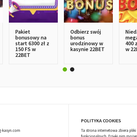
Pakiet
Odbierz swój
Nied
bonusowy na
bonus
mega
start 6300 zł z
urodzinowy w
400 z
150 FS w
kasynie 22BET
w 22
22BET
POLITYKA COOKIES
g-kasyn.com
Ta strona internetowa zbiera plik
funkcjonalnych. Dzięki nim może