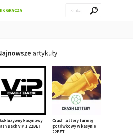
IK GRACZA
✕
Najnowsze
artykuły
kskluzywny kasynowy
Crash lottery turniej
ash Back VIP z 22BET
gotówkowy w kasynie
22BET