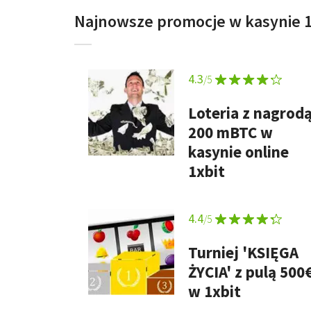
Najnowsze promocje w kasynie 1
4.3
/5
Loteria z nagrod
200 mBTC w
kasynie online
1xbit
4.4
/5
Turniej 'KSIĘGA
ŻYCIA' z pulą 500
w 1xbit