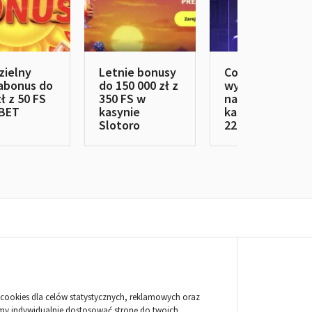
zielny
Letnie bonusy
Cotygodniowy
bonus do
do 150 000 zł z
wyścig o
ł z 50 FS
350 FS w
nagrody w
BET
kasynie
kasynie online
Slotoro
22Bet
i cookies dla celów statystycznych, reklamowych oraz
my indywidualnie dostosować stronę do twoich