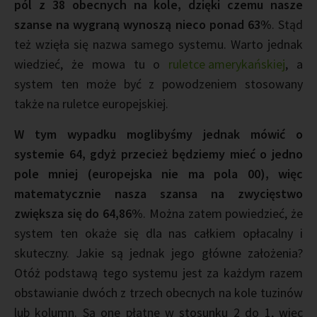
pól z 38 obecnych na kole, dzięki czemu nasze
szanse na wygraną wynoszą nieco ponad 63%
. Stąd
też wzięła się nazwa samego systemu. Warto jednak
wiedzieć, że mowa tu o
ruletce amerykańskiej
, a
system ten może być z powodzeniem stosowany
także na ruletce europejskiej.
W tym wypadku moglibyśmy jednak mówić o
systemie 64, gdyż przecież będziemy mieć o jedno
pole mniej (europejska nie ma pola 00), więc
matematycznie nasza szansa na zwycięstwo
zwiększa się do 64,86%
. Można zatem powiedzieć, że
system ten okaże się dla nas całkiem opłacalny i
skuteczny. Jakie są jednak jego główne założenia?
Otóż podstawą tego systemu jest za każdym razem
obstawianie dwóch z trzech obecnych na kole tuzinów
lub kolumn. Są one płatne w stosunku 2 do 1, więc