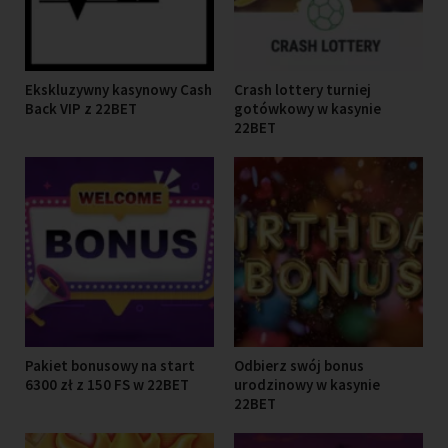
Ekskluzywny kasynowy Cash
Crash lottery turniej
Back VIP z 22BET
gotówkowy w kasynie
22BET
Pakiet bonusowy na start
Odbierz swój bonus
6300 zł z 150 FS w 22BET
urodzinowy w kasynie
22BET