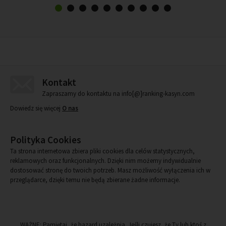
Kontakt
Zapraszamy do kontaktu na info[@]ranking-kasyn.com
Dowiedz się więcej
O nas
Polityka Cookies
Ta strona internetowa zbiera pliki cookies dla celów statystycznych,
reklamowych oraz funkcjonalnych. Dzięki nim możemy indywidualnie
dostosować stronę do twoich potrzeb. Masz możliwość wyłączenia ich w
przeglądarce, dzięki temu nie będą zbierane żadne informacje.
WAŻNE: Pamiętaj, że hazard uzależnia. Jeśli czujesz, że Ty lub ktoś z