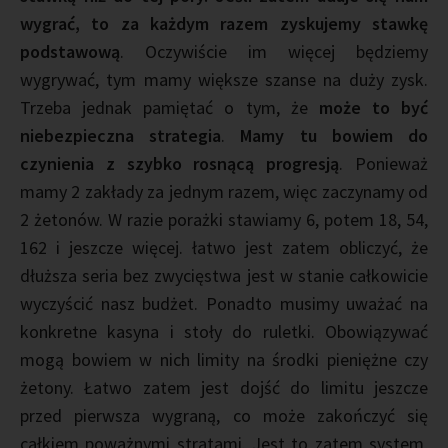
wygrać, to za każdym razem zyskujemy stawkę
podstawową
. Oczywiście im więcej będziemy
wygrywać, tym mamy większe szanse na duży zysk.
Trzeba jednak pamiętać o tym, że
może to być
niebezpieczna strategia
.
Mamy tu bowiem do
czynienia z szybko rosnącą progresją
. Ponieważ
mamy 2 zakłady za jednym razem, więc zaczynamy od
2 żetonów. W razie porażki stawiamy 6, potem 18, 54,
162 i jeszcze więcej. łatwo jest zatem obliczyć, że
dłuższa seria bez zwycięstwa jest w stanie całkowicie
wyczyścić nasz budżet. Ponadto musimy uważać na
konkretne kasyna i stoły do ruletki. Obowiązywać
mogą bowiem w nich limity na środki pieniężne czy
żetony. Łatwo zatem jest dojść do limitu jeszcze
przed pierwsza wygraną, co może zakończyć się
całkiem poważnymi stratami. Jest to zatem system,