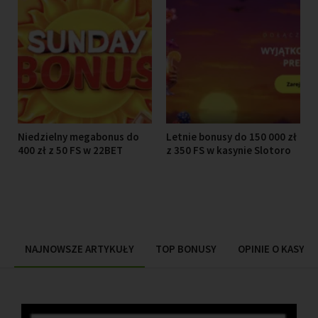
Niedzielny megabonus do
Letnie bonusy do 150 000 zł
400 zł z 50 FS w 22BET
z 350 FS w kasynie Slotoro
NAJNOWSZE ARTYKUŁY
TOP BONUSY
OPINIE O KASYN