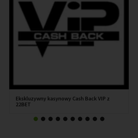
Ekskluzywny kasynowy Cash Back VIP z
22BET