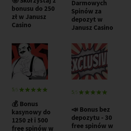
🤓 Skorzystaj z
Darmowych
bonusu do 250
Spinów za
zł w Janusz
depozyt w
Casino
Janusz Casino
5
/5
5
/5
💰 Bonus
📣 Bonus bez
kasynowy do
depozytu - 30
1250 zł i 500
free spinów w
free spinów w