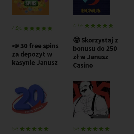
4.7
/5
4.9
/5
🤓 Skorzystaj z
📣 30 free spins
bonusu do 250
za depozyt w
zł w Janusz
kasynie Janusz
Casino
5
5
/5
/5