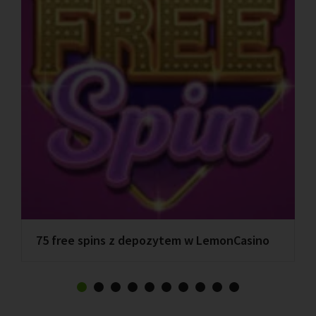
75 free spins z depozytem w LemonCasino