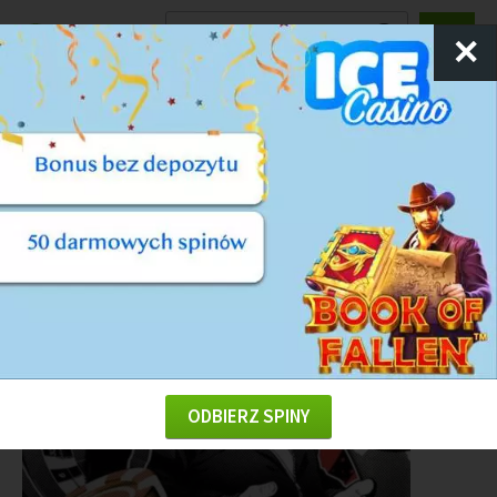
Ranking
Kasyn
✕
KASYNO ONLINE
BONUSY KASYNOWE
PROMOCJE JANUSZ
🤓 Reload bonus do 500 zł z Janusz
Casino
ODBIERZ SPINY