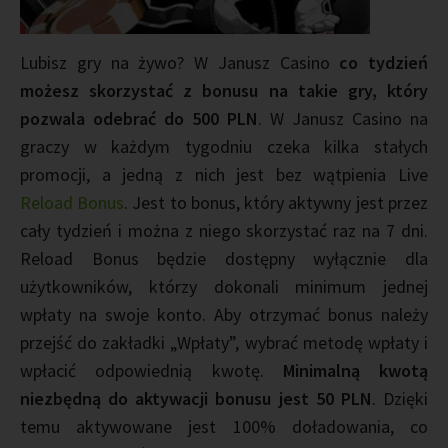
Lubisz gry na żywo? W Janusz Casino
co tydzień
możesz skorzystać z bonusu na takie gry, który
pozwala odebrać do 500 PLN
. W Janusz Casino na
graczy w każdym tygodniu czeka kilka stałych
promocji, a jedną z nich jest bez wątpienia Live
Reload Bonus
. Jest to bonus, który aktywny jest przez
cały tydzień i można z niego skorzystać raz na 7 dni.
Reload Bonus będzie dostępny wyłącznie dla
użytkowników, którzy dokonali minimum jednej
wpłaty na swoje konto. Aby otrzymać bonus należy
przejść do zakładki „Wpłaty”, wybrać metodę wpłaty i
wpłacić odpowiednią kwotę.
Minimalną kwotą
niezbędną do aktywacji bonusu jest 50 PLN
. Dzięki
temu aktywowane jest 100% doładowania, co