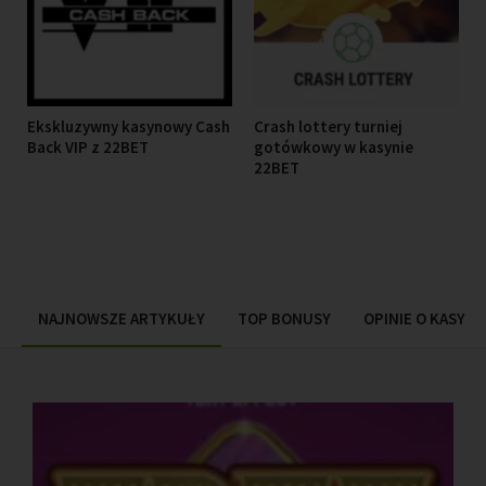
Ekskluzywny kasynowy Cash
Crash lottery turniej
Back VIP z 22BET
gotówkowy w kasynie
22BET
NAJNOWSZE ARTYKUŁY
TOP BONUSY
OPINIE O KASYN