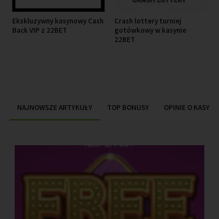
Ekskluzywny kasynowy Cash
Crash lottery turniej
Back VIP z 22BET
gotówkowy w kasynie
22BET
NAJNOWSZE ARTYKUŁY
TOP BONUSY
OPINIE O KASYN