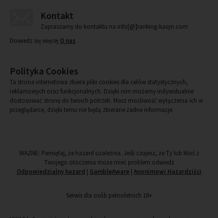
Kontakt
Zapraszamy do kontaktu na info[@]ranking-kasyn.com
Dowiedz się więcej
O nas
Polityka Cookies
Ta strona internetowa zbiera pliki cookies dla celów statystycznych,
reklamowych oraz funkcjonalnych. Dzięki nim możemy indywidualnie
dostosować stronę do twoich potrzeb. Masz możliwość wyłączenia ich w
przeglądarce, dzięki temu nie będą zbierane żadne informacje.
WAŻNE: Pamiętaj, że hazard uzależnia. Jeśli czujesz, że Ty lub ktoś z
Twojego otoczenia może mieć problem odwiedź
Odpowiedzialny hazard
|
GambleAware
|
Anonimowi Hazardziści
Serwis dla osób pełnoletnich 18+