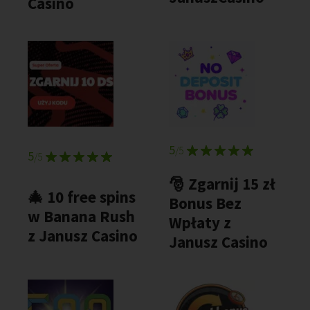
Casino
5
/5
5
/5
🎅 Zgarnij 15 zł
🎄 10 free spins
Bonus Bez
w Banana Rush
Wpłaty z
z Janusz Casino
Janusz Casino