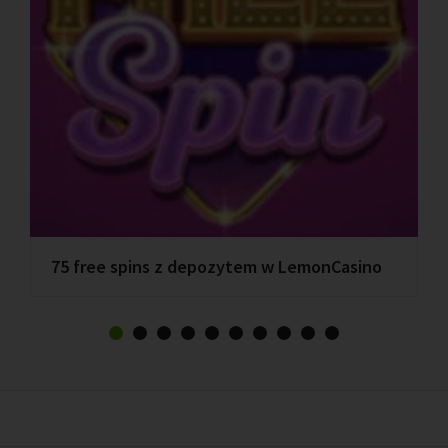
75 free spins z depozytem w LemonCasino