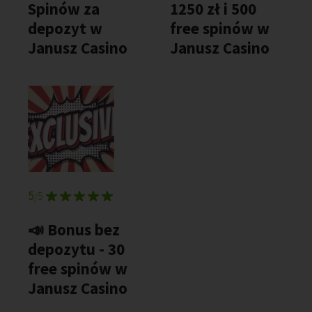
Spinów za
1250 zł i 500
depozyt w
free spinów w
Janusz Casino
Janusz Casino
5
/5
📣 Bonus bez
depozytu - 30
free spinów w
Janusz Casino