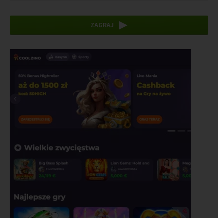
ZAGRAJ