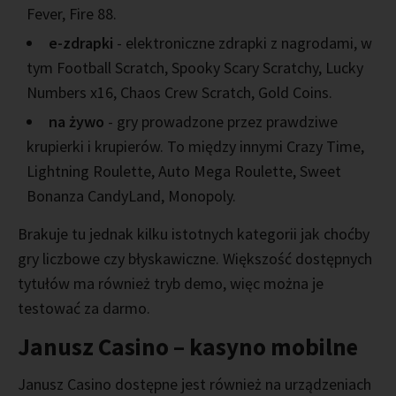
Fever, Fire 88.
e-zdrapki
- elektroniczne zdrapki z nagrodami, w
tym Football Scratch, Spooky Scary Scratchy, Lucky
Numbers x16, Chaos Crew Scratch, Gold Coins.
na żywo
- gry prowadzone przez prawdziwe
krupierki i krupierów. To między innymi Crazy Time,
Lightning Roulette, Auto Mega Roulette, Sweet
Bonanza CandyLand, Monopoly.
Brakuje tu jednak kilku istotnych kategorii jak choćby
gry liczbowe czy błyskawiczne. Większość dostępnych
tytułów ma również tryb demo, więc można je
testować za darmo.
Janusz Casino – kasyno mobilne
Janusz Casino dostępne jest również na urządzeniach