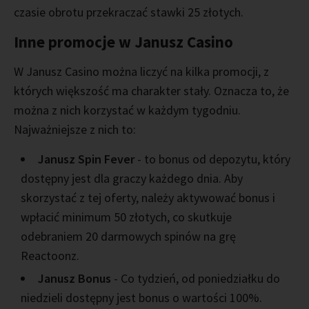
czasie obrotu przekraczać stawki 25 złotych.
Inne promocje w Janusz Casino
W Janusz Casino można liczyć na kilka promocji, z
których większość ma charakter stały. Oznacza to, że
można z nich korzystać w każdym tygodniu.
Najważniejsze z nich to:
Janusz Spin Fever
- to bonus od depozytu, który
dostępny jest dla graczy każdego dnia. Aby
skorzystać z tej oferty, należy aktywować bonus i
wpłacić minimum 50 złotych, co skutkuje
odebraniem 20 darmowych spinów na grę
Reactoonz.
Janusz Bonus
- Co tydzień, od poniedziałku do
niedzieli dostępny jest bonus o wartości 100%.