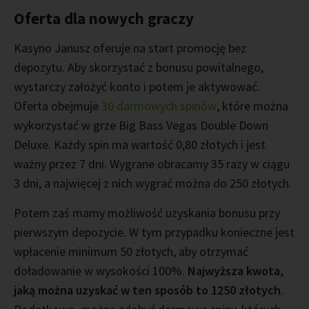
Oferta dla nowych graczy
Kasyno Janusz oferuje na start promocję bez
depozytu. Aby skorzystać z bonusu powitalnego,
wystarczy założyć konto i potem je aktywować.
Oferta obejmuje
30 darmowych spinów
, które można
wykorzystać w grze Big Bass Vegas Double Down
Deluxe. Każdy spin ma wartość 0,80 złotych i jest
ważny przez 7 dni. Wygrane obracamy 35 razy w ciągu
3 dni, a najwięcej z nich wygrać można do 250 złotych.
Potem zaś mamy możliwość uzyskania bonusu przy
pierwszym depozycie. W tym przypadku konieczne jest
wpłacenie minimum 50 złotych, aby otrzymać
doładowanie w wysokości 100%.
Najwyższa kwota,
jaką można uzyskać w ten sposób to 1250 złotych
.