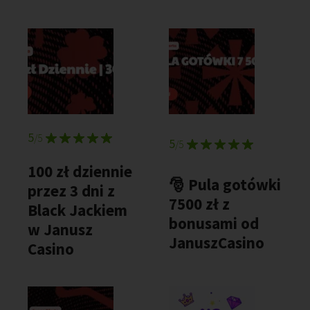
5
/5
5
/5
100 zł dziennie
🎅 Pula gotówki
przez 3 dni z
7500 zł z
Black Jackiem
bonusami od
w Janusz
JanuszCasino
Casino