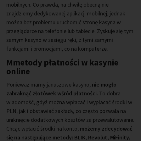
mobilnych. Co prawda, na chwilę obecną nie
znajdziemy dedykowanej aplikacji mobilnej, jednak
można bez problemu uruchomić stronę kasyna w
przeglądarce na telefonie lub tablecie. Zyskuje się tym
samym kasyno w zasięgu ręki, z tymi samymi
funkcjami i promocjami, co na komputerze.
Mmetody płatności w kasynie
online
Ponieważ mamy januszowe kasyno,
nie mogło
zabraknąć złotówek wśród płatności.
To dobra
wiadomość, gdyż można wpłacać i wypłacać środki w
PLN, jak i obstawiać zakłady, co często pozwala na
uniknięcie dodatkowych kosztów za przewalutowanie.
Chcąc wpłacić środki na konto,
możemy zdecydować
się na następujące metody: BLIK, Revolut, MiFinity,