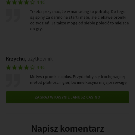
4.4
/5
Trzeba przyznać, że w marketing to potrafią. Do tego
są spiny za darmo na start i małe, ale ciekawe promki
co tydzień. Ja także mogę od siebie polecić to miejsce
do gry.
Krzychu,
użytkownik
4.4
/5
Motyw i promki na plus. Przydałoby się trochę więcej
metod płatności i gier, bo inne kasyna mają przewagę.
ZAGRAJ W KASYNIE JANUSZ CASINO
Napisz komentarz