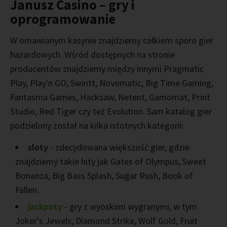
Janusz Casino – gry i
oprogramowanie
W omawianym kasynie znajdziemy całkiem sporo gier
hazardowych. Wśród dostępnych na stronie
producentów znajdziemy między innymi Pragmatic
Play, Play'n GO, Swintt, Novomatic, Big Time Gaming,
Fantasma Games, Hacksaw, Netent, Gamomat, Print
Studio, Red Tiger czy też Evolution. Sam katalog gier
podzielony został na kilka istotnych kategorii:
sloty
- zdecydowana większość gier, gdzie
znajdziemy takie hity jak Gates of Olympus, Sweet
Bonanza, Big Bass Splash, Sugar Rush, Book of
Fallen.
jackpoty
- gry z wyoskimi wygranymi, w tym
Joker's Jewels, Diamond Strike, Wolf Gold, Fruit