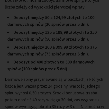
Dodatkowo, można zdobyć darmowe spiny, których
liczba zależy od wysokości pierwszej wpłaty:
Depozyt między 50 a 124,99 złotych to 100
darmowych spinów (20 spinów przez 5 dni).
Depozyt między 125 a 199,99 złotych to 250
darmowych spinów (50 spinów przez 5 dni).
Depozyt między 200 a 399,99 złotych to 375
darmowych spinów (75 spinów przez 5 dni).
Depozyt od 400 złotych to 500 darmowych
spinów (100 spinów przez 5 dni).
Darmowe spiny przyznawane są w paczkach, z których
każda jest ważna przez 24 godziny. Wartość jednego
spinu wynosi 0,50 złotych. Środki bonusowe trzeba
potem obrócić 40 razy w ciągu 30 dni, zaś wygrane z
spinów wymagają obrotu 35 razy w 3 dni. Nie można w