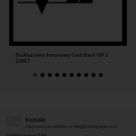
Ekskluzywny kasynowy Cash Back VIP z
22BET
Kontakt
Zapraszamy do kontaktu na info[@]ranking-kasyn.com
Dowiedz się więcej
O nas