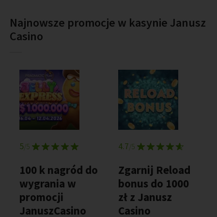
Najnowsze promocje w kasynie Janusz
Casino
5
4.7
/5
/5
100 k nagród do
Zgarnij Reload
wygrania w
bonus do 1000
promocji
zł z Janusz
JanuszCasino
Casino