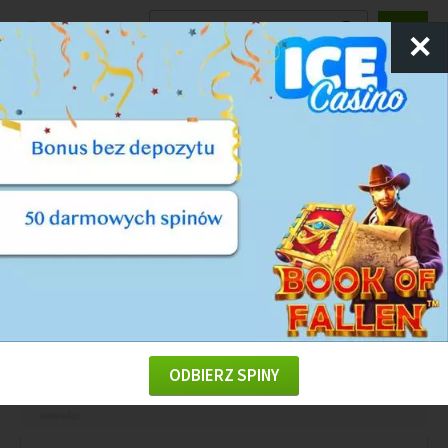
Ranking
Kasyn
✕
KASYNO ONLINE
OPINIE O KASYNACH
🎖 Kasyno Internetowe JanuszCasino -
opinie ekspertów i graczy
/5
4.8
ODBIERZ SPINY