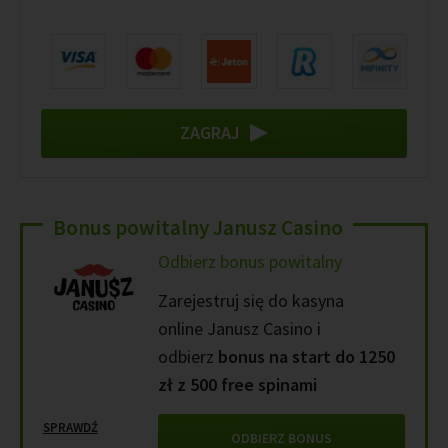
ZAGRAJ
Bonus powitalny Janusz Casino
Odbierz bonus powitalny
Zarejestruj się do kasyna
online Janusz Casino i
odbierz
bonus na start do 1250
zł z 500 free spinami
SPRAWDŹ
ODBIERZ BONUS