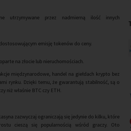
e utrzymywane przez nadmierną ilość innych
 dostosowującym emisję tokenów do ceny.
 oparte na złocie lub nieruchomościach.
sakcje międzynarodowe, handel na giełdach krypto bez
mi rynku. Dzięki temu, że gwarantują stabilność, są o
czy niż właśnie BTC czy ETH.
asyna zazwyczaj ograniczają się jedynie do kilku, które
ostu cieszą się popularnością wśród graczy. Oto