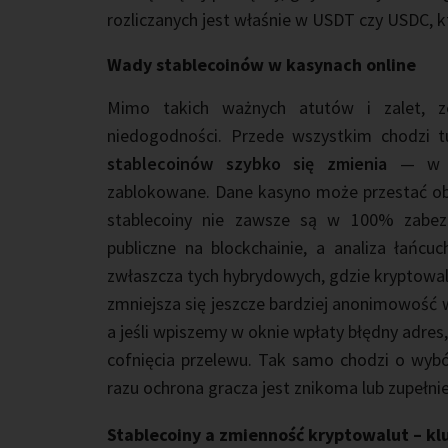
rozliczanych jest właśnie w USDT czy USDC, k
Wady stablecoinów w kasynach online
Mimo takich ważnych atutów i zalet, z
niedogodności. Przede wszystkim chodzi 
stablecoinów szybko się zmienia
— w ni
zablokowane. Dane kasyno może przestać obs
stablecoiny nie zawsze są w 100% zabez
publiczne na blockchainie, a analiza łańcu
zwłaszcza tych hybrydowych, gdzie kryptowalu
zmniejsza się jeszcze bardziej anonimowość w
a jeśli wpiszemy w oknie wpłaty błędny adres
cofnięcia przelewu. Tak samo chodzi o wybór 
razu ochrona gracza jest znikoma lub zupełni
Stablecoiny a zmienność kryptowalut – kl