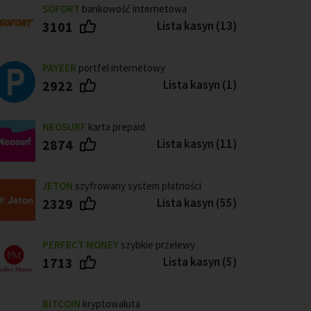
SOFORT
bankowość internetowa
3101
Lista kasyn (13)
PAYEER
portfel internetowy
2922
Lista kasyn (1)
NEOSURF
karta prepaid
2874
Lista kasyn (11)
JETON
szyfrowany system płatności
2329
Lista kasyn (55)
PERFECT MONEY
szybkie przelewy
1713
Lista kasyn (5)
BITCOIN
kryptowaluta