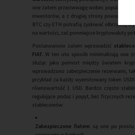
one zatem przeciwwagę wobec popularnych kr
inwestorów, a z drugiej strony poważne zag
BTC czy ETH potrafią zyskiwać olbrzymią wy
na wartości, zaś pomniejsze kryptowaluty potr
Postanowiono zatem wprowadzić
stableco
FIAT.
W ten oto sposób minimalizują one z
służąc jako pomost między światem krypt
wprowadzono zabezpieczenie rezerwami, taki
przykład za każdy wyemitowany token USDC
równowartość 1 USD. Bardzo często stabil
regulujące podaż i popyt, bez fizycznych re
stablecoinów:
Zabezpieczone fiatem
: są one po prostu
rezerwami w bankach.