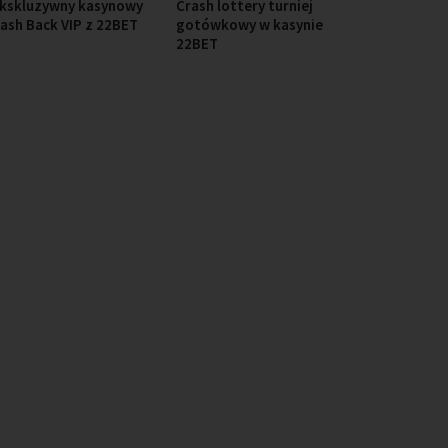
kskluzywny kasynowy
Crash lottery turniej
ash Back VIP z 22BET
gotówkowy w kasynie
22BET