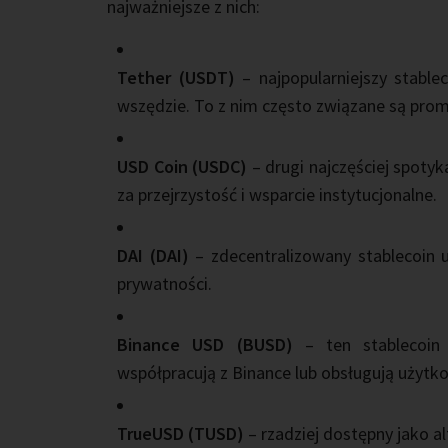
najważniejsze z nich:
Tether (USDT)
– najpopularniejszy stable
wszędzie. To z nim często związane są prom
USD Coin (USDC)
– drugi najczęściej spotyka
za przejrzystość i wsparcie instytucjonalne.
DAI (DAI)
– zdecentralizowany stablecoin 
prywatności.
Binance USD (BUSD)
– ten stablecoin 
współpracują z Binance lub obsługują użytk
TrueUSD (TUSD)
– rzadziej dostępny jako a