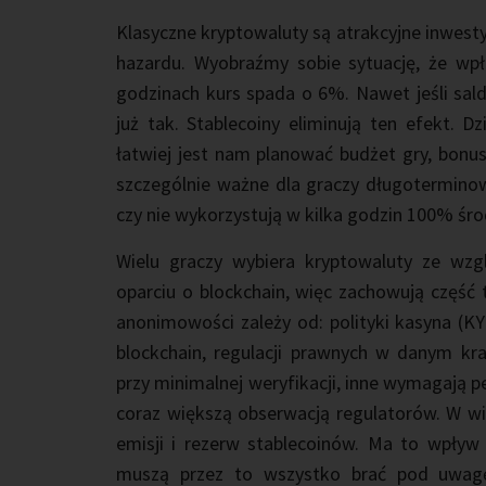
Klasyczne kryptowaluty są atrakcyjne inwesty
hazardu. Wyobraźmy sobie sytuację, że 
godzinach kurs spada o 6%. Nawet jeśli sald
już tak. Stablecoiny eliminują ten efekt. Dz
łatwiej jest nam planować budżet gry, bonus
szczególnie ważne dla graczy długoterminow
czy nie wykorzystują w kilka godzin 100% śr
Wielu graczy wybiera kryptowaluty ze wzg
oparciu o blockchain, więc zachowują część 
anonimowości zależy od: polityki kasyna (KY
blockchain, regulacji prawnych w danym kr
przy minimalnej weryfikacji, inne wymagają p
coraz większą obserwacją regulatorów. W wi
emisji i rezerw stablecoinów. Ma to wpływ
muszą przez to wszystko brać pod uwagę: 