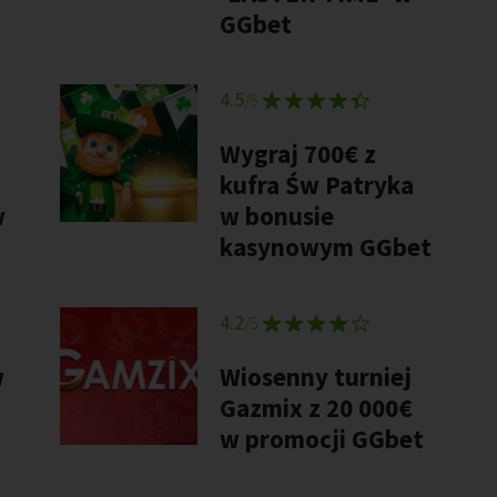
GGbet
4.5
/5
Wygraj 700€ z
kufra Św Patryka
w
w bonusie
kasynowym GGbet
4.2
/5
w
Wiosenny turniej
Gazmix z 20 000€
w promocji GGbet