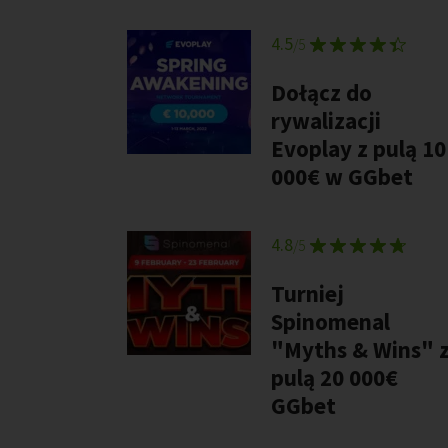
4.5
/5
Dołącz do
rywalizacji
Evoplay z pulą 10
000€ w GGbet
4.8
/5
Turniej
Spinomenal
"Myths & Wins" 
pulą 20 000€
GGbet