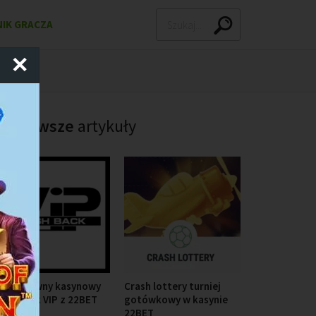
IK GRACZA
✕
Najnowsze
artykuły
kskluzywny kasynowy
Crash lottery turniej
ash Back VIP z 22BET
gotówkowy w kasynie
22BET