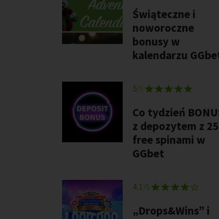
Świąteczne i
noworoczne
bonusy w
kalendarzu GGbe
5
/5
Co tydzień BONU
z depozytem z 25
free spinami w
GGbet
4.1
/5
„Drops&Wins” i