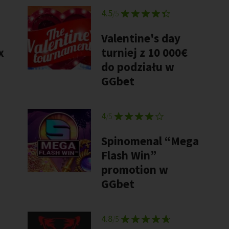
4.5
/5
Valentine's day
x
turniej z 10 000€
do podziału w
GGbet
4
/5
Spinomenal “Mega
Flash Win”
promotion w
GGbet
4.8
/5