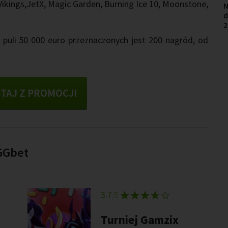
Vikings,JetX, Magic Garden, Burning Ice 10, Moonstone,
N
d
2
 puli 50 000 euro przeznaczonych jest 200 nagród, od
TAJ Z PROMOCJI
GGbet
3.7
/5
Turniej Gamzix