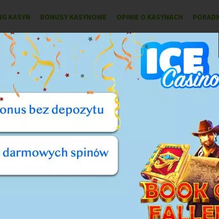
NG KASYN
BONUSY KASYNOWE
OPINIE O KASYNACH
PORADN
 GGBET
oard z szansą na część z
Kwiecień to niezwykle intensywny czas w kasynach
online. Możemy bowiem korzystać z
promocji
związanych z początkiem wiosny
, jak i również
świętami wielkanocnymi. To też oznacza, że czeka
na nas wiele ciekawych akcji. Jedna z nich ma
E
miejsce
w kasynie GG.BET, gdzie odbywa się
C
wydarzenie Smartsoft's "Spring Leaderboard". W