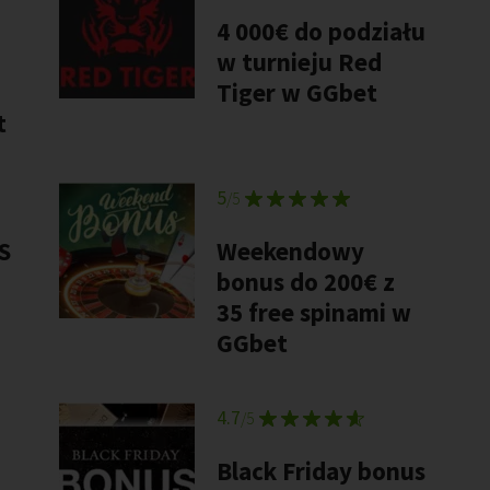
4 000€ do podziału
w turnieju Red
Tiger w GGbet
t
5
/5
S
Weekendowy
bonus do 200€ z
35 free spinami w
GGbet
4.7
/5
Black Friday bonus