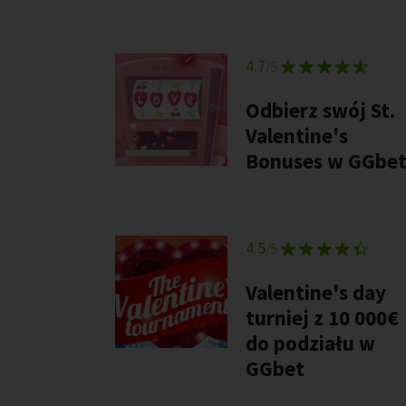
4.7
/5
Odbierz swój St.
Valentine's
Bonuses w GGbe
4.5
/5
Valentine's day
turniej z 10 000€
do podziału w
GGbet