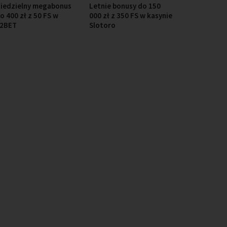
iedzielny megabonus
Letnie bonusy do 150
o 400 zł z 50 FS w
000 zł z 350 FS w kasynie
2BET
Slotoro