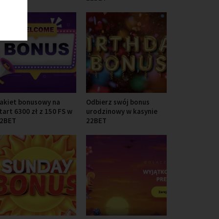
akiet bonusowy na
Odbierz swój bonus
tart 6300 zł z 150 FS w
urodzinowy w kasynie
2BET
22BET