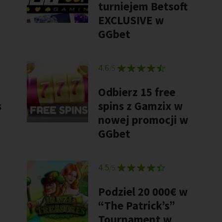
turniejem Betsoft
EXCLUSIVE w
GGbet
4.6
/5
Odbierz 15 free
s
spins z Gamzix w
nowej promocji w
GGbet
4.5
/5
Podziel 20 000€ w
“The Patrick’s”
Tournament w