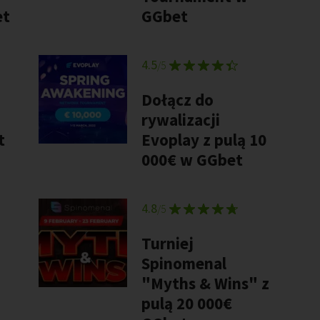
et
GGbet
4.5
/5
Dołącz do
rywalizacji
t
Evoplay z pulą 10
000€ w GGbet
4.8
/5
Turniej
Spinomenal
"Myths & Wins" z
pulą 20 000€