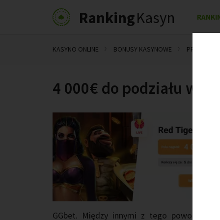
Ranking
Kasyn
RANKI
KASYNO ONLINE
BONUSY KASYNOWE
PROMOCJE
4 000€ do podziału w tu
GGbet. Między innymi z tego powodu zorga