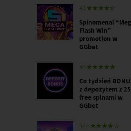
4
/5
Spinomenal “Me
Flash Win”
promotion w
GGbet
5
/5
Co tydzień BONU
z depozytem z 25
free spinami w
GGbet
4.1
/5