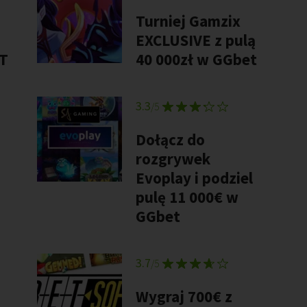
Turniej Gamzix
EXCLUSIVE z pulą
ET
40 000zł w GGbet
3.3
/5
Dołącz do
rozgrywek
Evoplay i podziel
pulę 11 000€ w
GGbet
3.7
/5
Wygraj 700€ z