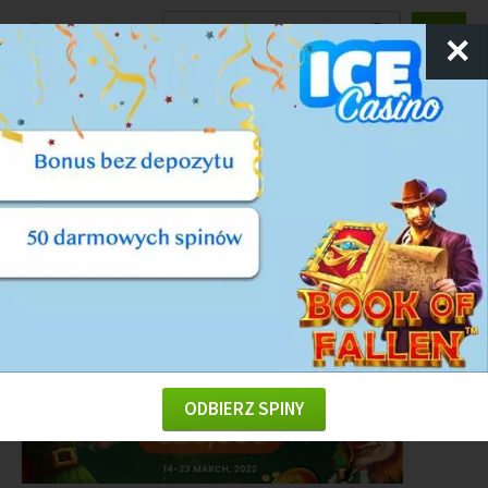
Ranking
Kasyn
✕
KASYNO ONLINE
BONUSY KASYNOWE
PROMOCJE GGBET
Podziel 20 000€ w “The Patrick’s”
Tournament w GGbet
ODBIERZ SPINY