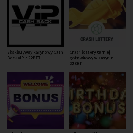
Ekskluzywny kasynowy Cash
Crash lottery turniej
Back VIP z 22BET
gotówkowy w kasynie
22BET