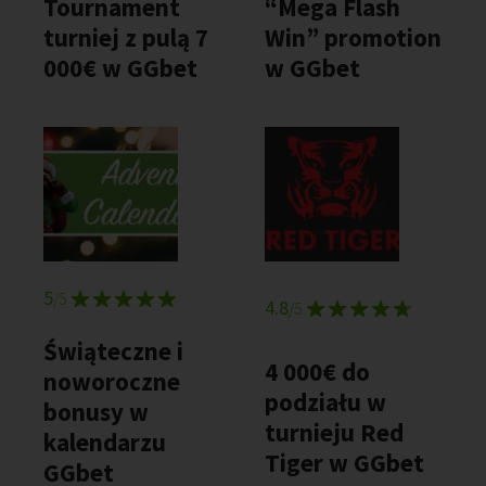
Tournament
“Mega Flash
turniej z pulą 7
Win” promotion
000€ w GGbet
w GGbet
5
/5
4.8
/5
Świąteczne i
4 000€ do
noworoczne
podziału w
bonusy w
turnieju Red
kalendarzu
Tiger w GGbet
GGbet