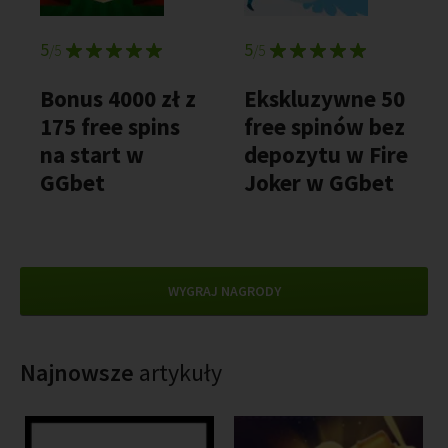
5
5
/5
/5
Bonus 4000 zł z
Ekskluzywne 50
175 free spins
free spinów bez
na start w
depozytu w Fire
GGbet
Joker w GGbet
WYGRAJ NAGRODY
Najnowsze
artykuły