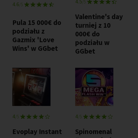
4.5
/5
4.6
/5
Valentine's day
Pula 15 000€ do
turniej z 10
podziału z
000€ do
Gazmix 'Love
podziału w
Wins' w GGbet
GGbet
4
4
/5
/5
Evoplay Instant
Spinomenal