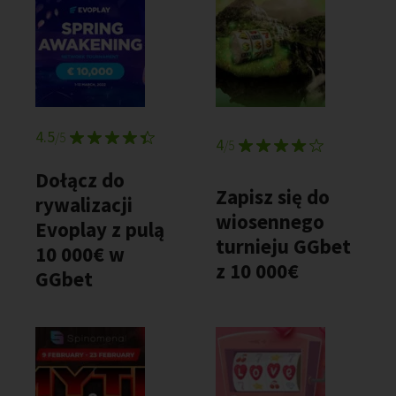
4.5
/5
4
/5
Dołącz do
Zapisz się do
rywalizacji
wiosennego
Evoplay z pulą
turnieju GGbet
10 000€ w
z 10 000€
GGbet