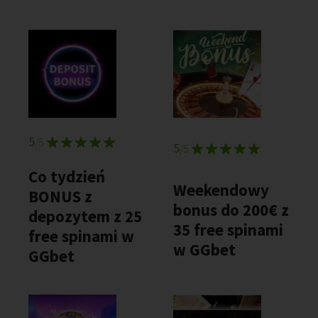
5
/5
5
/5
Co tydzień
Weekendowy
BONUS z
bonus do 200€ z
depozytem z 25
35 free spinami
free spinami w
w GGbet
GGbet