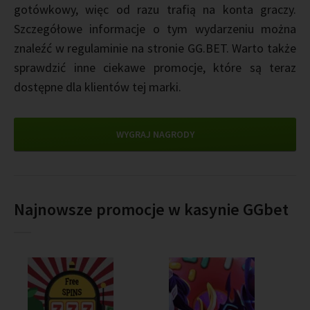
gotówkowy, więc od razu trafią na konta graczy.
Szczegółowe informacje o tym wydarzeniu można
znaleźć w regulaminie na stronie GG.BET. Warto także
sprawdzić inne ciekawe promocje, które są teraz
dostępne dla klientów tej marki.
WYGRAJ NAGRODY
Najnowsze promocje w kasynie GGbet