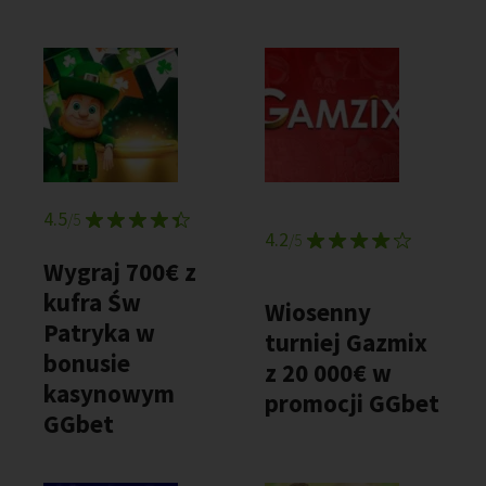
4.5
/5
4.2
/5
Wygraj 700€ z
kufra Św
Wiosenny
Patryka w
turniej Gazmix
bonusie
z 20 000€ w
kasynowym
promocji GGbet
GGbet