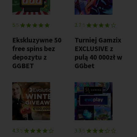
5
3.7
/5
/5
Ekskluzywne 50
Turniej Gamzix
free spins bez
EXCLUSIVE z
depozytu z
pulą 40 000zł w
GGBET
GGbet
4.3
3.3
/5
/5