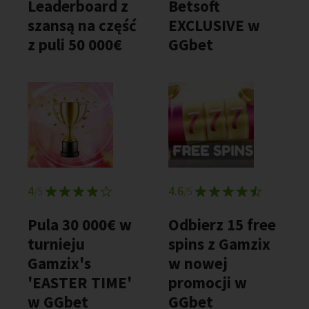
Leaderboard z
Betsoft
szansą na część
EXCLUSIVE w
z puli 50 000€
GGbet
4
4.6
/5
/5
Pula 30 000€ w
Odbierz 15 free
turnieju
spins z Gamzix
Gamzix's
w nowej
'EASTER TIME'
promocji w
w GGbet
GGbet