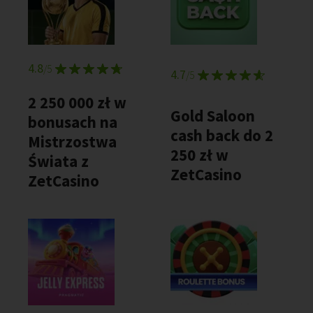
4.8
/5
4.7
/5
2 250 000 zł w
Gold Saloon
bonusach na
cash back do 2
Mistrzostwa
250 zł w
Świata z
ZetCasino
ZetCasino