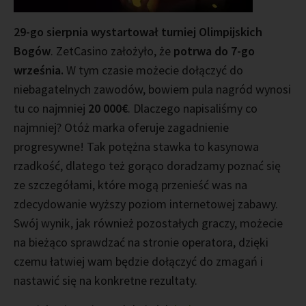
29-go sierpnia wystartował turniej Olimpijskich
Bogów
. ZetCasino założyło, że
potrwa do 7-go
września.
W tym czasie możecie dołączyć do
niebagatelnych zawodów, bowiem pula nagród wynosi
tu co najmniej
20 000€
. Dlaczego napisaliśmy co
najmniej? Otóż marka oferuje zagadnienie
progresywne! Tak potężna stawka to kasynowa
rzadkość, dlatego też gorąco doradzamy poznać się
ze szczegółami, które mogą przenieść was na
zdecydowanie wyższy poziom internetowej zabawy.
Swój wynik, jak również pozostałych graczy, możecie
na bieżąco sprawdzać na stronie operatora, dzięki
czemu łatwiej wam będzie dołączyć do zmagań i
nastawić się na konkretne rezultaty.