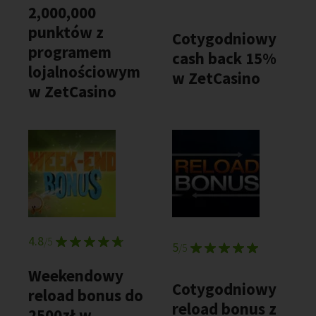
2,000,000
punktów z
Cotygodniowy
programem
cash back 15%
lojalnościowym
w ZetCasino
w ZetCasino
4.8
/5
5
/5
Weekendowy
Cotygodniowy
reload bonus do
reload bonus z
2500zł w