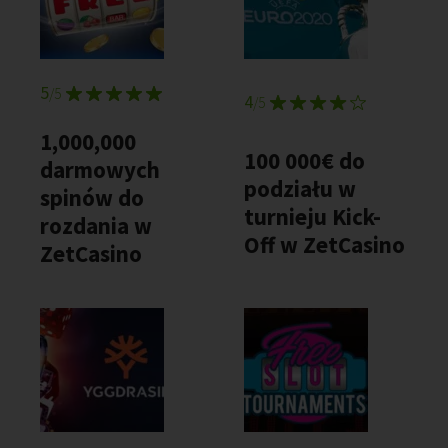
5
/5
4
/5
1,000,000
100 000€ do
darmowych
podziału w
spinów do
turnieju Kick-
rozdania w
Off w ZetCasino
ZetCasino