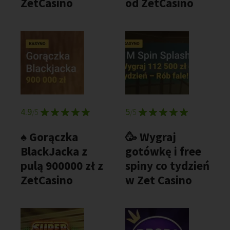
ZetCasino
od ZetCasino
4.9
5
/5
/5
♠ Gorączka
🥳 Wygraj
BlackJacka z
gotówkę i free
pulą 900000 zł z
spiny co tydzień
ZetCasino
w Zet Casino