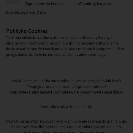
Zapraszamy do kontaktu na info[@]ranking-kasyn.com
Dowiedz się więcej
O nas
Polityka Cookies
Ta strona internetowa zbiera pliki cookies dla celów statystycznych,
reklamowych oraz funkcjonalnych. Dzięki nim możemy indywidualnie
dostosować stronę do twoich potrzeb. Masz możliwość wyłączenia ich w
przeglądarce, dzięki temu nie będą zbierane żadne informacje.
WAŻNE: Pamiętaj, że hazard uzależnia. Jeśli czujesz, że Ty lub ktoś z
Twojego otoczenia może mieć problem odwiedź
Odpowiedzialny hazard
|
GambleAware
|
Anonimowi Hazardziści
Serwis dla osób pełnoletnich 18+
UWAGA: Serwis internetowy ranking-kasyn.com nie zachęca do grania w gry
hazardowe. Wszelkie opinie na tej stronie są subiektywnymi opiniami
twórców Serwisu. Serwis ten prowadzony jest w języku polskim dla