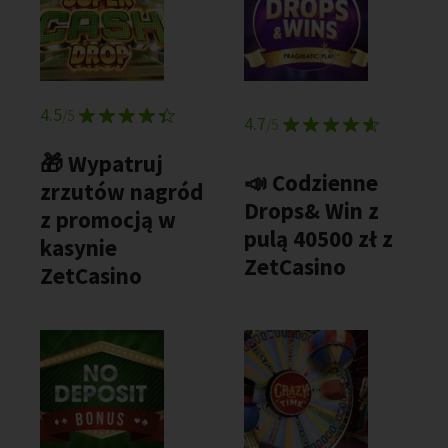
4.5
/5
4.7
/5
🎁 Wypatruj
📣 Codzienne
zrzutów nagród
Drops& Win z
z promocją w
pulą 40500 zł z
kasynie
ZetCasino
ZetCasino