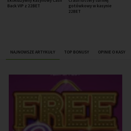
Ekskluzywny kasynowy Cash
Crash lottery turniej
Back VIP z 22BET
gotówkowy w kasynie
22BET
NAJNOWSZE ARTYKUŁY
TOP BONUSY
OPINIE O KASYN