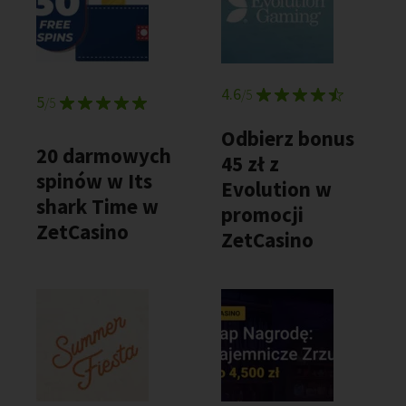
4.6
/5
5
/5
Odbierz bonus
20 darmowych
45 zł z
spinów w Its
Evolution w
shark Time w
promocji
ZetCasino
ZetCasino