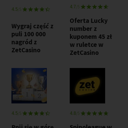
4.7
/5
4.5
/5
Oferta Lucky
Wygraj część z
number z
puli 100 000
kuponem 45 zł
nagród z
w ruletce w
ZetCasino
ZetCasino
4.5
4.8
/5
/5
Pnij się w górę
Spinoleague w