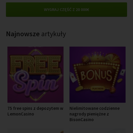
WYGRAJ CZĘŚĆ Z 20 000€
Najnowsze
artykuły
75 free spins z depozytem w
Nielimitowane codzienne
LemonCasino
nagrody pieniężne z
BisonCasino