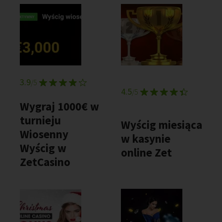
3.9
/5
4.5
/5
Wygraj 1000€ w
turnieju
Wyścig miesiąca
Wiosenny
w kasynie
Wyścig w
online Zet
ZetCasino