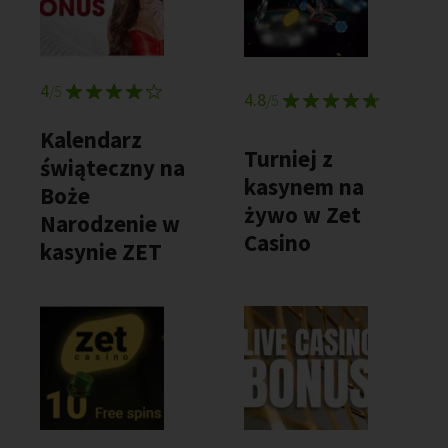
4
/5
4.8
/5
Kalendarz
Turniej z
świąteczny na
kasynem na
Boże
żywo w Zet
Narodzenie w
Casino
kasynie ZET