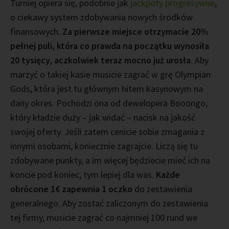
Turniej opiera się, podobnie jak
jackpoty progresywne
,
o ciekawy system zdobywania nowych środków
finansowych.
Za pierwsze miejsce otrzymacie 20%
pełnej puli, która co prawda na początku wynosiła
20 tysięcy, aczkolwiek teraz mocno już urosła
. Aby
marzyć o takiej kasie musicie zagrać w grę Olympian
Gods, która jest tu głównym hitem kasynowym na
dany okres. Pochodzi ona od dewelopera Booongo,
który kładzie duży – jak widać – nacisk na jakość
swojej oferty. Jeśli zatem cenicie sobie zmagania z
innymi osobami, koniecznie zagrajcie. Liczą się tu
zdobywane punkty, a im więcej będziecie mieć ich na
koncie pod koniec, tym lepiej dla was.
Każde
obrócone 1€ zapewnia 1 oczko
do zestawienia
generalnego. Aby zostać zaliczonym do zestawienia
tej firmy, musicie zagrać co najmniej 100 rund we