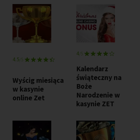
4
/5
4.5
/5
Kalendarz
świąteczny na
Wyścig miesiąca
Boże
w kasynie
Narodzenie w
online Zet
kasynie ZET