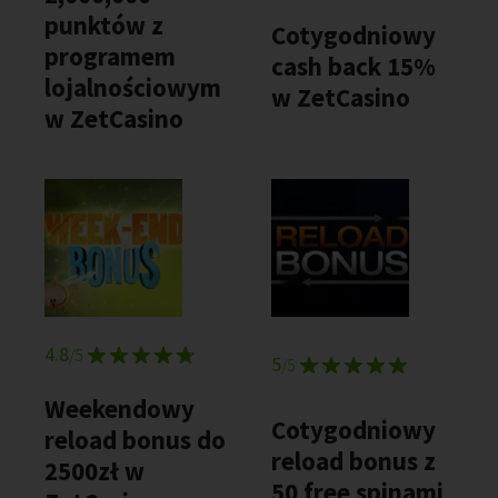
punktów z
Cotygodniowy
programem
cash back 15%
lojalnościowym
w ZetCasino
w ZetCasino
4.8
/5
5
/5
Weekendowy
Cotygodniowy
reload bonus do
reload bonus z
2500zł w
50 free spinami