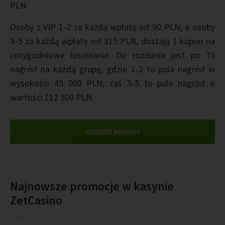
PLN.
Osoby z VIP 1-2 za każdą wpłatę od 90 PLN, a osoby
3-5 za każdą wpłatę od 315 PLN, dostają 1 kupon na
cotygodniowe losowanie. Do rozdania jest po 75
nagród na każdą grupę, gdzie 1-2 to pula nagród w
wysokości 45 000 PLN, zaś 3-5 to pula nagród o
wartości 112 500 PLN.
ODBIERZ BONUSY
Najnowsze promocje w kasynie
ZetCasino