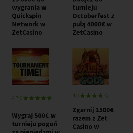
wygrania w
turnieju
Quickspin
Octoberfest z
Network w
pulą 4000€ w
ZetCasino
ZetCasino
4
/5
4.7
/5
Zgarnij 1500€
Wygraj 500€ w
razem z Zet
turnieju pogoń
Casino w
za pieniędzmi w