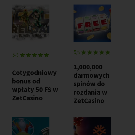
5
/5
5
/5
1,000,000
Cotygodniowy
darmowych
bonus od
spinów do
wpłaty 50 FS w
rozdania w
ZetCasino
ZetCasino