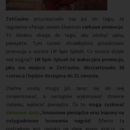
ZetCasino
przyzwyczaiło nas już do tego, że
regularnie oferuje swoim klientom
ciekawe promocje
.
To idealna okazja do tego, aby zdobyć spiny,
pieniądze. Tym razem chcielibyśmy przedstawić
promocję o nazwie 1M Spin Splash. Co można dzięki
niej wygrać?
1M Spin Splash to wakacyjna promocja,
jaka ma miejsce w ZetCasino. Wystartowała 30
czerwca i będzie dostępna do 31 sierpnia
.
Chętne osoby mogą już teraz się do niej
zarejestrować, a następnie wykonywać dzienne
zadania, wpłacać pieniądze. Za to
mogą zyskiwać
darmowe spiny
, bonusowe pieniądze oraz kupony na
cotygodniowe losowania nagród
. Oferta ta
podzielona jest niejako na dwie grupy graczy, ze