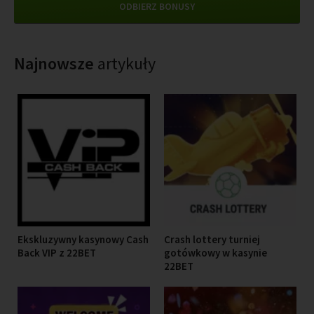
ODBIERZ BONUSY
Najnowsze
artykuły
Ekskluzywny kasynowy Cash
Crash lottery turniej
Back VIP z 22BET
gotówkowy w kasynie
22BET