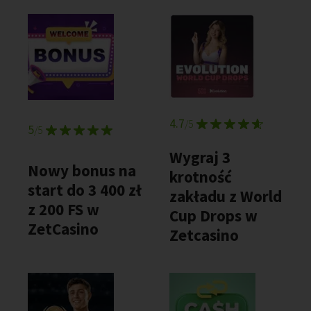
4.7
/5
5
/5
Wygraj 3
Nowy bonus na
krotność
start do 3 400 zł
zakładu z World
z 200 FS w
Cup Drops w
ZetCasino
Zetcasino