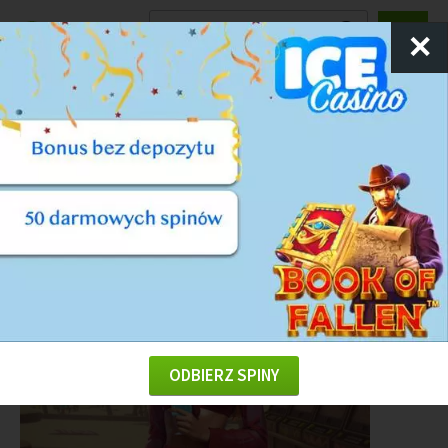
Ranking
Kasyn
✕
KASYNO ONLINE
BONUSY KASYNOWE
PROMOCJE ZETCAS
🥳 Wygraj gotówkę i free spiny co
tydzień w Zet Casino
ODBIERZ SPINY