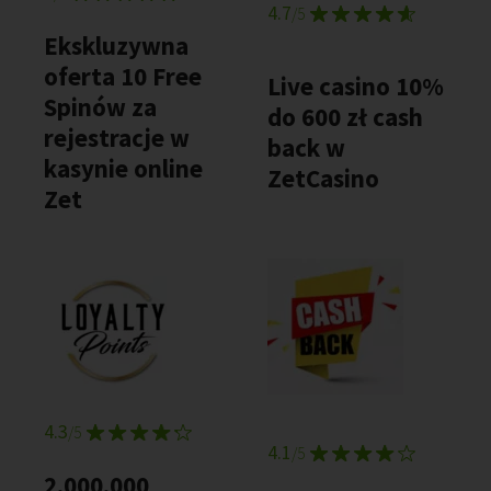
4.7
/5
Ekskluzywna
oferta 10 Free
Live casino 10%
Spinów za
do 600 zł cash
rejestracje w
back w
kasynie online
ZetCasino
Zet
4.3
/5
4.1
/5
2,000,000