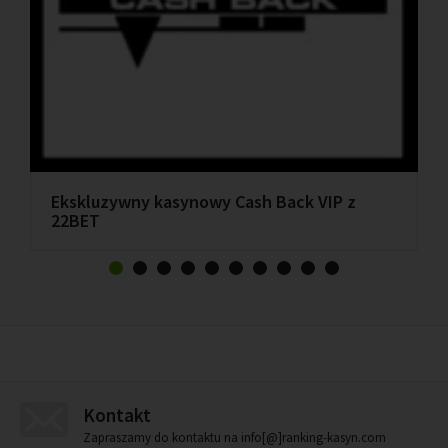
Ekskluzywny kasynowy Cash Back VIP z
22BET
Kontakt
Zapraszamy do kontaktu na info[@]ranking-kasyn.com