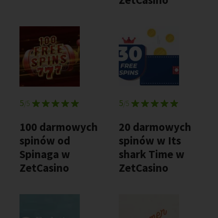
5
5
/5
/5
100 darmowych
20 darmowych
spinów od
spinów w Its
Spinaga w
shark Time w
ZetCasino
ZetCasino