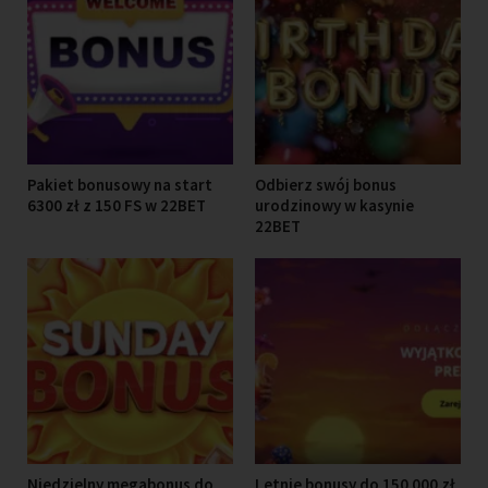
Pakiet bonusowy na start
Odbierz swój bonus
6300 zł z 150 FS w 22BET
urodzinowy w kasynie
22BET
Niedzielny megabonus do
Letnie bonusy do 150 000 zł