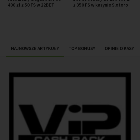
400 zł z 50 FS w 22BET
z 350 FS w kasynie Slotoro
NAJNOWSZE ARTYKUŁY
TOP BONUSY
OPINIE O KASYN