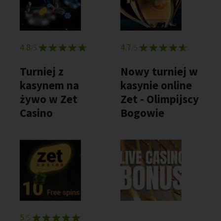
4.8
4.7
/5
/5
Turniej z
Nowy turniej w
kasynem na
kasynie online
żywo w Zet
Zet - Olimpijscy
Casino
Bogowie
5
/5