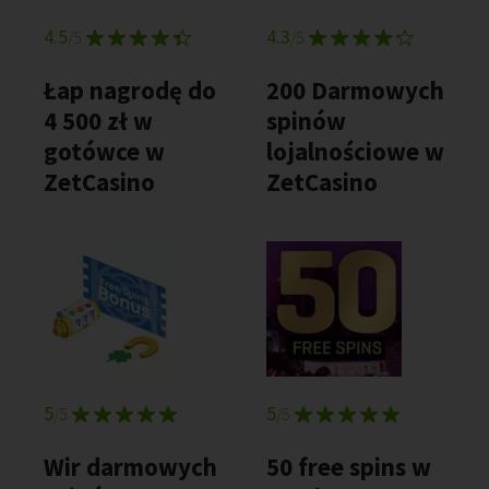
4.5
4.3
/5
/5
Łap nagrodę do
200 Darmowych
4 500 zł w
spinów
gotówce w
lojalnościowe w
ZetCasino
ZetCasino
5
5
/5
/5
Wir darmowych
50 free spins w