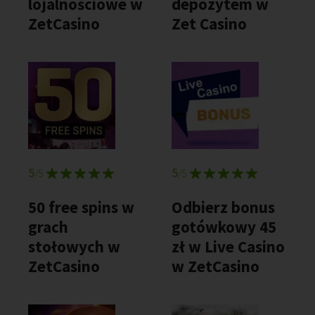
lojalnościowe w
depozytem w
ZetCasino
Zet Casino
5
5
/5
/5
50 free spins w
Odbierz bonus
grach
gotówkowy 45
stołowych w
zł w Live Casino
ZetCasino
w ZetCasino