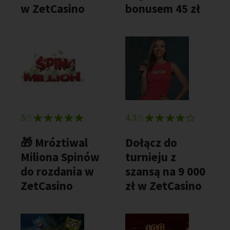
w ZetCasino
bonusem 45 zł
5
4.3
/5
/5
🎁 Mróztiwal
Dołącz do
Miliona Spinów
turnieju z
do rozdania w
szansą na 9 000
ZetCasino
zł w ZetCasino