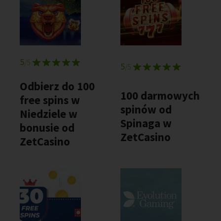
5
/5
5
/5
Odbierz do 100
100 darmowych
free spins w
spinów od
Niedziele w
Spinaga w
bonusie od
ZetCasino
ZetCasino