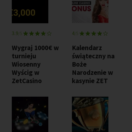
3.9
4
/5
/5
Wygraj 1000€ w
Kalendarz
turnieju
świąteczny na
Wiosenny
Boże
Wyścig w
Narodzenie w
ZetCasino
kasynie ZET