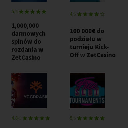
5
/5
4
/5
1,000,000
100 000€ do
darmowych
podziału w
spinów do
turnieju Kick-
rozdania w
Off w ZetCasino
ZetCasino
4.8
5
/5
/5