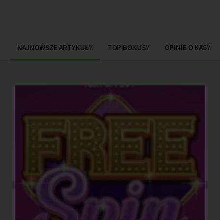
NAJNOWSZE ARTYKUŁY
TOP BONUSY
OPINIE O KASYN