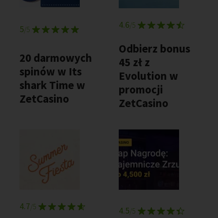
4.6
/5
5
/5
Odbierz bonus
20 darmowych
45 zł z
spinów w Its
Evolution w
shark Time w
promocji
ZetCasino
ZetCasino
4.7
/5
4.5
/5