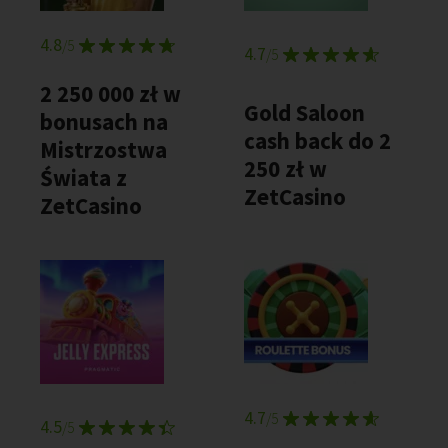
4.8
/5
4.7
/5
2 250 000 zł w
Gold Saloon
bonusach na
cash back do 2
Mistrzostwa
250 zł w
Świata z
ZetCasino
ZetCasino
4.7
/5
4.5
/5