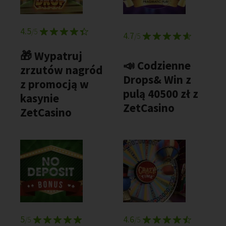
4.5
/5
4.7
/5
🎁 Wypatruj
📣 Codzienne
zrzutów nagród
Drops& Win z
z promocją w
pulą 40500 zł z
kasynie
ZetCasino
ZetCasino
5
4.6
/5
/5