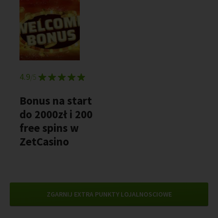
4.9
/5
Bonus na start
do 2000zł i 200
free spins w
ZetCasino
ZGARNIJ EXTRA PUNKTY LOJALNOSCIOWE