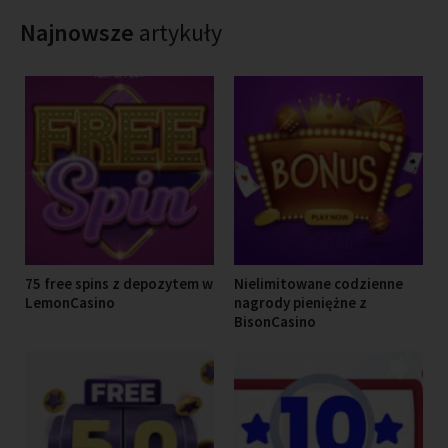
Najnowsze
artykuły
75 free spins z depozytem w
Nielimitowane codzienne
LemonCasino
nagrody pieniężne z
BisonCasino