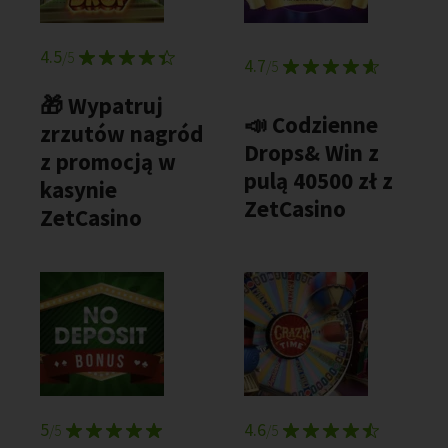
4.5
/5
4.7
/5
🎁 Wypatruj
📣 Codzienne
zrzutów nagród
Drops& Win z
z promocją w
pulą 40500 zł z
kasynie
ZetCasino
ZetCasino
5
4.6
/5
/5