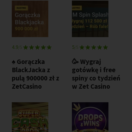
4.9
5
/5
/5
♠ Gorączka
🥳 Wygraj
BlackJacka z
gotówkę i free
pulą 900000 zł z
spiny co tydzień
ZetCasino
w Zet Casino