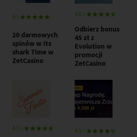
4.6
/5
5
/5
Odbierz bonus
20 darmowych
45 zł z
spinów w Its
Evolution w
shark Time w
promocji
ZetCasino
ZetCasino
4.7
/5
4.5
/5