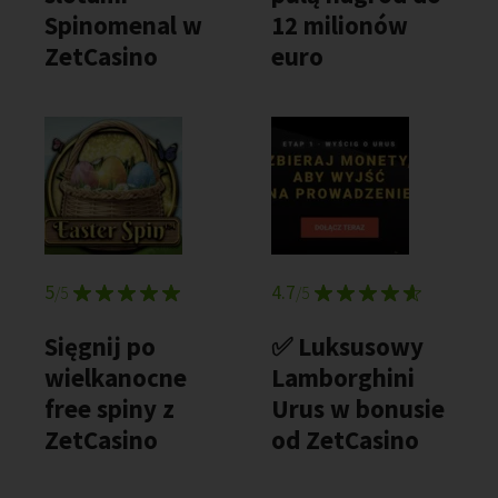
Spinomenal w
12 milionów
ZetCasino
euro
5
4.7
/5
/5
Sięgnij po
✅ Luksusowy
wielkanocne
Lamborghini
free spiny z
Urus w bonusie
ZetCasino
od ZetCasino