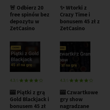
🚨 Odbierz 20
✨ Wtorki z
free spinów bez
Crazy Time i
depozytu w
bonusem 45 zł z
ZetCasino
ZetCasino
4.3
4.3
/5
/5
🎰 Piątki z grą
🎰 Czwartkowe
Gold Blackjack i
gry show
bonusem 45 zł
nagradzane