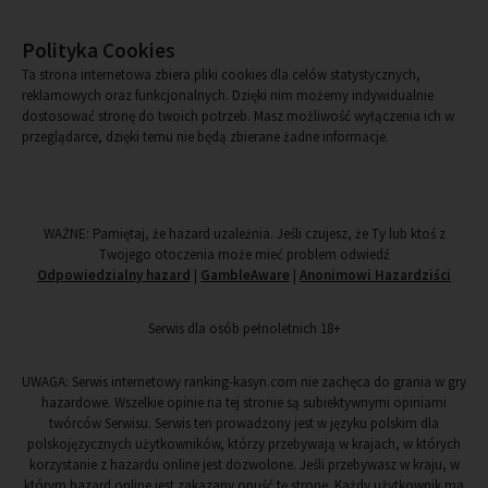
Polityka Cookies
Ta strona internetowa zbiera pliki cookies dla celów statystycznych,
reklamowych oraz funkcjonalnych. Dzięki nim możemy indywidualnie
dostosować stronę do twoich potrzeb. Masz możliwość wyłączenia ich w
przeglądarce, dzięki temu nie będą zbierane żadne informacje.
WAŻNE: Pamiętaj, że hazard uzależnia. Jeśli czujesz, że Ty lub ktoś z
Twojego otoczenia może mieć problem odwiedź
Odpowiedzialny hazard
|
GambleAware
|
Anonimowi Hazardziści
Serwis dla osób pełnoletnich 18+
UWAGA: Serwis internetowy ranking-kasyn.com nie zachęca do grania w gry
hazardowe. Wszelkie opinie na tej stronie są subiektywnymi opiniami
twórców Serwisu. Serwis ten prowadzony jest w języku polskim dla
polskojęzycznych użytkowników, którzy przebywają w krajach, w których
korzystanie z hazardu online jest dozwolone. Jeśli przebywasz w kraju, w
którym hazard online jest zakazany opuść tę stronę. Każdy użytkownik ma