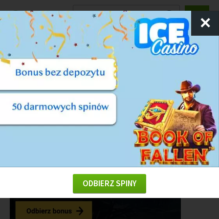
Ranking
Kasyn
✕
KASYNO ONLINE
BONUSY KASYNOWE
PROMOCJE ZETCAS
200 Darmowych spinów lojalnościowe
w ZetCasino
ODBIERZ SPINY