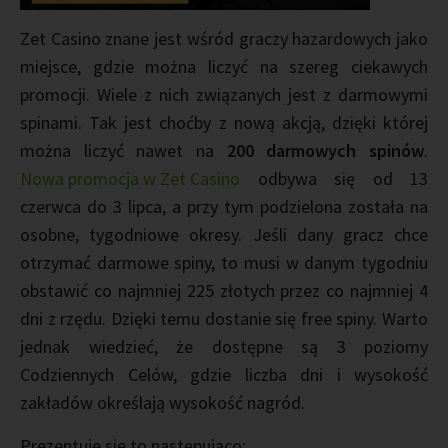
Zet Casino znane jest wśród graczy hazardowych jako
miejsce, gdzie można liczyć na szereg ciekawych
promocji. Wiele z nich związanych jest z darmowymi
spinami. Tak jest choćby z nową akcją, dzięki której
można liczyć nawet na
200 darmowych spinów
.
Nowa promocja w Zet Casino
odbywa się od 13
czerwca do 3 lipca, a przy tym podzielona została na
osobne, tygodniowe okresy. Jeśli dany gracz chce
otrzymać darmowe spiny, to musi w danym tygodniu
obstawić co najmniej 225 złotych przez co najmniej 4
dni z rzędu. Dzięki temu dostanie się free spiny. Warto
jednak wiedzieć, że dostępne są 3 poziomy
Codziennych Celów, gdzie liczba dni i wysokość
zakładów określają wysokość nagród.
Prezentuje się to następująco: