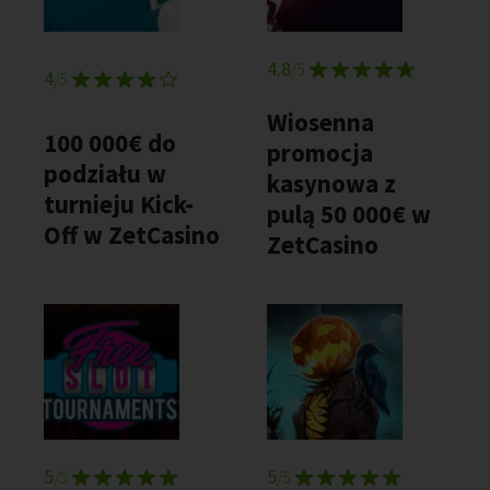
4.8
/5
4
/5
Wiosenna
100 000€ do
promocja
podziału w
kasynowa z
turnieju Kick-
pulą 50 000€ w
Off w ZetCasino
ZetCasino
5
5
/5
/5