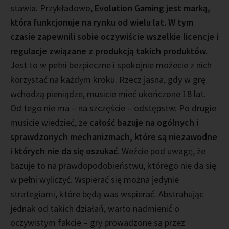
stawia. Przykładowo,
Evolution Gaming jest marką,
która funkcjonuje na rynku od wielu lat. W tym
czasie zapewnili sobie oczywiście wszelkie licencje i
regulacje związane z produkcją takich produktów.
Jest to w pełni bezpieczne i spokojnie możecie z nich
korzystać na każdym kroku. Rzecz jasna, gdy w grę
wchodzą pieniądze, musicie mieć ukończone 18 lat.
Od tego nie ma – na szczęście – odstępstw. Po drugie
musicie wiedzieć, że
całość bazuje na ogólnych i
sprawdzonych mechanizmach, które są niezawodne
i których nie da się oszukać
. Weźcie pod uwagę, że
bazuje to na prawdopodobieństwu, którego nie da się
w pełni wyliczyć. Wspierać się można jedynie
strategiami, które będą was wspierać. Abstrahując
jednak od takich działań, warto nadmienić o
oczywistym fakcie – gry prowadzone są przez