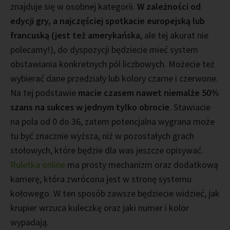
znajduje się w osobnej kategorii.
W zależności od
edycji gry, a najczęściej spotkacie europejską lub
francuską (jest też amerykańska
, ale tej akurat nie
polecamy!), do dyspozycji będziecie mieć system
obstawiania konkretnych pól liczbowych. Możecie też
wybierać dane przedziały lub kolory czarne i czerwone.
Na tej podstawie
macie czasem nawet niemalże 50%
szans na sukces w jednym tylko obrocie
. Stawiacie
na pola od 0 do 36, zatem potencjalna wygrana może
tu być znacznie wyższa, niż w pozostałych grach
stołowych, które będzie dla was jeszcze opisywać.
Ruletka online
ma prosty mechanizm oraz dodatkową
kamerę, która zwrócona jest w stronę systemu
kołowego. W ten sposób zawsze będziecie widzieć, jak
krupier wrzuca kuleczkę oraz jaki numer i kolor
wypadają.