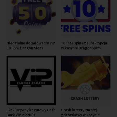
Niedzielne doładowanie VIP
10 free spins z subskrypcja
50 FS w Dragon Slots
w kasynie DragonSlots
Ekskluzywny kasynowy Cash
Crash lottery turniej
Back VIP z 22BET
gotówkowy w kasynie