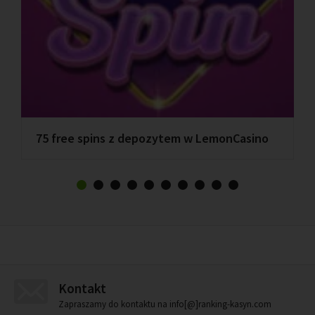
75 free spins z depozytem w LemonCasino
Kontakt
Zapraszamy do kontaktu na info[@]ranking-kasyn.com