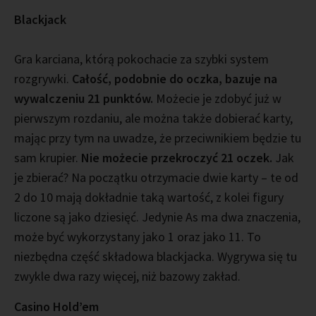
Blackjack
Gra karciana, którą pokochacie za szybki system
rozgrywki.
Całość, podobnie do oczka, bazuje na
wywalczeniu 21 punktów.
Możecie je zdobyć już w
pierwszym rozdaniu, ale można także dobierać karty,
mając przy tym na uwadze, że przeciwnikiem będzie tu
sam krupier.
Nie możecie przekroczyć 21 oczek.
Jak
je zbierać? Na początku otrzymacie dwie karty – te od
2 do 10 mają dokładnie taką wartość, z kolei figury
liczone są jako dziesięć. Jedynie As ma dwa znaczenia,
może być wykorzystany jako 1 oraz jako 11. To
niezbędna część składowa blackjacka. Wygrywa się tu
zwykle dwa razy więcej, niż bazowy zakład.
Casino Hold’em