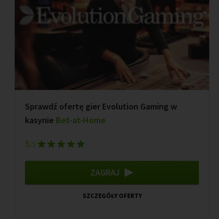
Sprawdź ofertę gier Evolution Gaming w
kasynie
Bet-at-Home
5
/5
ZAGRAJ
SZCZEGÓŁY OFERTY