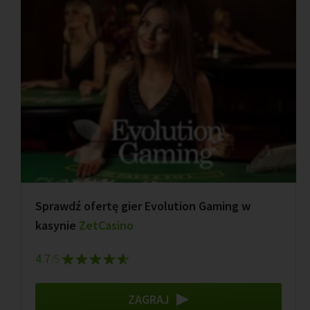
Sprawdź ofertę gier Evolution Gaming w
kasynie
ZetCasino
4.7
/5
ZAGRAJ