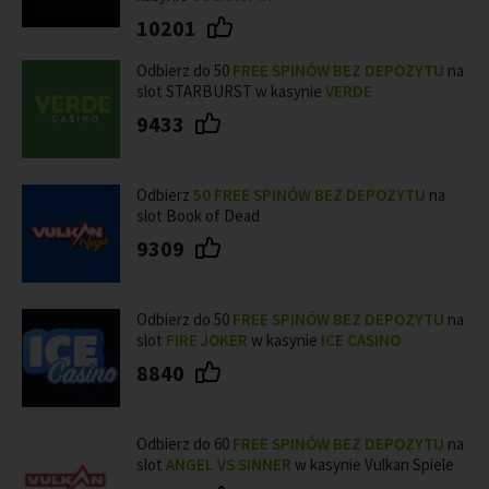
10201
Odbierz do 50
FREE SPINÓW BEZ DEPOZYTU
na
slot STARBURST w kasynie
VERDE
9433
Odbierz
50 FREE SPINÓW BEZ DEPOZYTU
na
slot Book of Dead
9309
Odbierz do 50
FREE SPINÓW BEZ DEPOZYTU
na
slot
FIRE JOKER
w kasynie
ICE CASINO
8840
Odbierz do 60
FREE SPINÓW BEZ DEPOZYTU
na
slot
ANGEL VS SINNER
w kasynie Vulkan Spiele