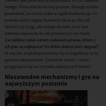
również specjalnie wyszkolona kadra, to coś zupełnie
innego. Firma weszła na inny poziom, dlatego trudno
powiedzieć, że ma na rynku w ogóle konkurencję. Co
prawda ciężko sięgać będziecie także po hity od
NetEnt czy Ezugi, ale wydaje się nam, że w tym
zakresie naprawdę nic ich przeskoczyć nie może.
Zaczęliśmy sobie zatem zadawać pytania, które z
ich gier są najlepsze? Po które dobrze jest sięgnąć?
W naszym artykule postaramy się szczegółowo na te
pytania odpowiedzieć. Zostańcie zatem z nami i
przygotujcie się na rozrywkę najwyższych lotów!
Niezawodne mechanizmy i gra na
najwyższym poziomie