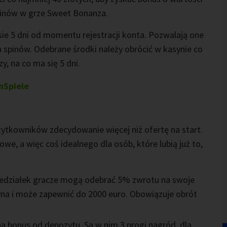
inów w grze Sweet Bonanza.
e 5 dni od momentu rejestracji konta. Pozwalają one
spinów. Odebrane środki należy obrócić w kasynie co
y, na co ma się 5 dni.
nSpiele
ytkowników zdecydowanie więcej niż ofertę na start.
e, a więc coś idealnego dla osób, które lubią już to,
edziałek gracze mogą odebrać 5% zwrotu na swoje
syna i może zapewnić do 2000 euro. Obowiązuje obrót
a bonus od depozytu. Są w nim 3 progi nagród, dla