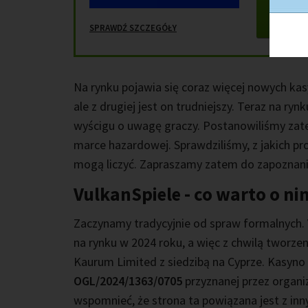
SPRAWDŹ SZCZEGÓŁY
Na rynku pojawia się coraz więcej nowych kas
ale z drugiej jest on trudniejszy. Teraz na ryn
wyścigu o uwagę graczy. Postanowiliśmy zate
marce hazardowej. Sprawdziliśmy, z jakich pro
mogą liczyć. Zapraszamy zatem do zapoznania
VulkanSpiele - co warto o ni
Zaczynamy tradycyjnie od spraw formalnych. 
na rynku w 2024 roku, a więc z chwilą tworze
Kaurum Limited z siedzibą na Cyprze. Kasyno
OGL/2024/1363/0705
przyznanej przez organi
wspomnieć, że strona ta powiązana jest z in