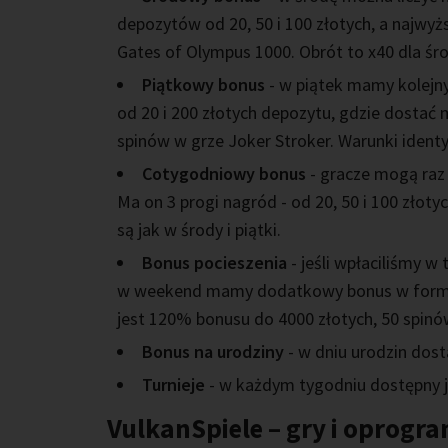
depozytów od 20, 50 i 100 złotych, a najwy
Gates of Olympus 1000. Obrót to x40 dla śro
Piątkowy bonus
- w piątek mamy kolejny
od 20 i 200 złotych depozytu, gdzie dosta
spinów w grze Joker Stroker. Warunki identy
Cotygodniowy bonus
- gracze mogą raz
Ma on 3 progi nagród - od 20, 50 i 100 złot
są jak w środy i piątki.
Bonus pocieszenia
- jeśli wpłaciliśmy w
w weekend mamy dodatkowy bonus w formie 
jest 120% bonusu do 4000 złotych, 50 spinów
Bonus na urodziny
- w dniu urodzin dost
Turnieje
- w każdym tygodniu dostępny j
VulkanSpiele – gry i oprog