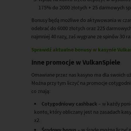
175% do 2000 złotych + 25 darmowych sp
Bonusy będą możliwe do aktywowania w czasi
odebrać do 6000 złotych oraz 225 darmowych 
najmniej 40 razy, zaś wygrane ze spinów 30 raz
Sprawdź aktualne bonusy w kasynie Vulka
Inne promocje w VulkanSpiele
Omawiane przez nas kasyno ma dla swoich uż
Można przy tym liczyć na promocje cotygodniow
co znają:
Cotygodniowy cashback
– w każdy poni
konto, który obliczany jest na zasadach ka
x2.
Środowy bonus
– w środę można liczyć n