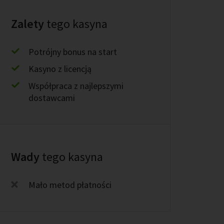
Zalety
tego kasyna
Potrójny bonus na start
Kasyno z licencją
Współpraca z najlepszymi
dostawcami
Wady
tego kasyna
Mało metod płatności