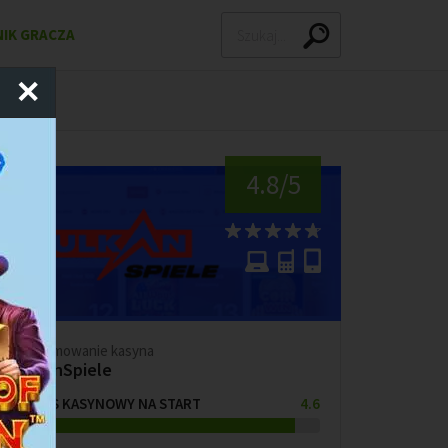
IK GRACZA
✕
4.8
/5
Podsumowanie kasyna
VulkanSpiele
BONUS KASYNOWY NA START
4.6