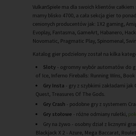
VulkanSpiele ma dla swoich klientów całkie
mamy blisko 4700, a cała sekcja gier to pona
cenionych producentów jak: 1X2 gaming, Amig
Evoplay, Fantasma, GameArt, Habanero, Hacks
Novomatic, Pragmatic Play, Spinomenal, Swin
Katalog gier podzielony został na kilka katego
Sloty
- ogromny wybór automatów do gry
of Ice, Inferno Fireballs: Running Wins, Book
Gry Insta
- gry z szybkimi zakładami jak
Quest, Treasures Of The Gods.
Gry Crash
- podobne gry z systemem Crash
Gry stołowe
- różne odmiany ruletki,
pok
Gry na żywo - osobny dział z licznymi gr
Blackjack X 2 - Azure, Mega Baccarat, Roulet