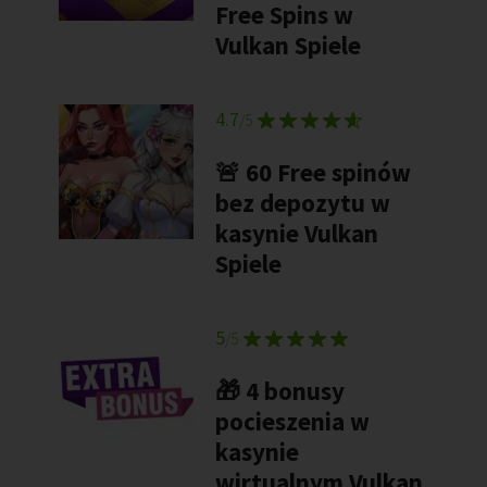
Free Spins w
Vulkan Spiele
4.7
/5
🚨 60 Free spinów
bez depozytu w
kasynie Vulkan
Spiele
5
/5
🎁 4 bonusy
pocieszenia w
kasynie
wirtualnym Vulkan