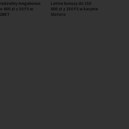
iedzielny megabonus
Letnie bonusy do 150
o 400 zł z 50 FS w
000 zł z 350 FS w kasynie
2BET
Slotoro