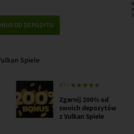
N
d
2
ONUS OD DEPOZYTU
ulkan Spiele
4.7
/5
Zgarnij 200% od
swoich depozytów
z Vulkan Spiele