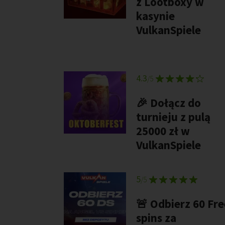
z Lootboxy w
kasynie
VulkanSpiele
4.3
/5
🎉 Dołącz do
turnieju z pulą
25000 zł w
VulkanSpiele
5
/5
🚨 Odbierz 60 Fre
spins za