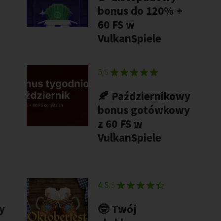
bonus do 120% +
60 FS w
VulkanSpiele
5
/5
🍂 Październikowy
bonus gotówkowy
z 60 FS w
VulkanSpiele
4.5
/5
y
🤓 Twój