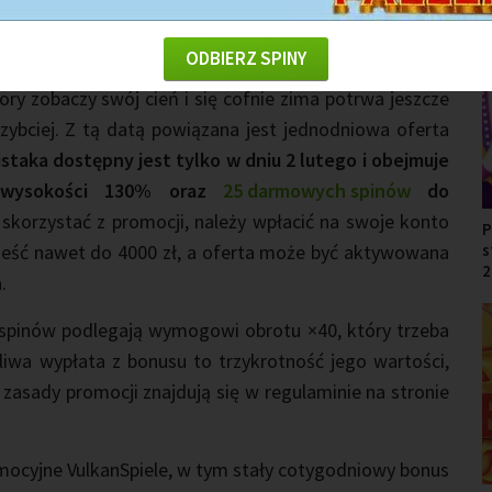
którego symbolicznie przewiduje się dalszy
przebieg zimy.
ODBIERZ SPINY
ory zobaczy swój cień i się cofnie zima potrwa jeszcze
szybciej. Z tą datą powiązana jest jednodniowa oferta
staka dostępny jest tylko w dniu 2 lutego i obejmuje
 wysokości 130% oraz
25 darmowych spinów
do
 skorzystać z promocji, należy wpłacić na swoje konto
P
s
nieść nawet do 4000 zł, a oferta może być aktywowana
2
.
 spinów podlegają wymogowi obrotu ×40, który trzeba
iwa wypłata z bonusu to trzykrotność jego wartości,
zasady promocji znajdują się w regulaminie na stronie
mocyjne VulkanSpiele, w tym stały cotygodniowy bonus