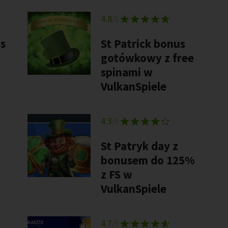
4.8
/5
s
St Patrick bonus
gotówkowy z free
spinami w
VulkanSpiele
4.3
/5
St Patryk day z
bonusem do 125%
z FS w
VulkanSpiele
4.7
/5