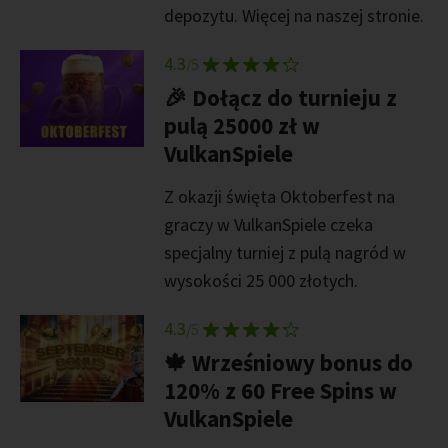
depozytu. Więcej na naszej stronie.
4.3
/5
🎉 Dołącz do turnieju z
pulą 25000 zł w
VulkanSpiele
Z okazji święta Oktoberfest na
graczy w VulkanSpiele czeka
specjalny turniej z pulą nagród w
wysokości 25 000 złotych.
4.3
/5
🍁 Wrześniowy bonus do
120% z 60 Free Spins w
VulkanSpiele