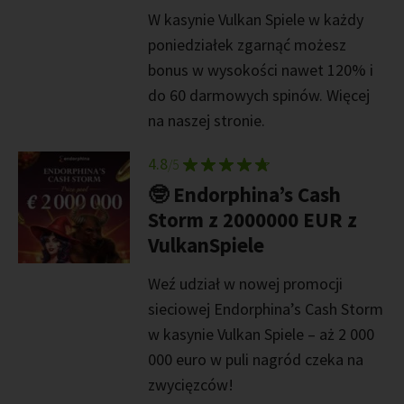
W kasynie Vulkan Spiele w każdy
poniedziałek zgarnąć możesz
bonus w wysokości nawet 120% i
do 60 darmowych spinów. Więcej
na naszej stronie.
4.8
/5
🤓 Endorphina’s Cash
Storm z 2000000 EUR z
VulkanSpiele
Weź udział w nowej promocji
sieciowej Endorphina’s Cash Storm
w kasynie Vulkan Spiele – aż 2 000
000 euro w puli nagród czeka na
zwycięzców!