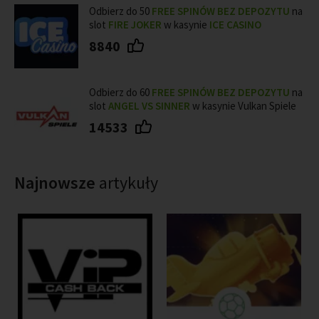
Odbierz do 50
FREE SPINÓW BEZ DEPOZYTU
na
slot
FIRE JOKER
w kasynie
ICE CASINO
8840
Odbierz do 60
FREE SPINÓW BEZ DEPOZYTU
na
slot
ANGEL VS SINNER
w kasynie Vulkan Spiele
14533
Najnowsze
artykuły