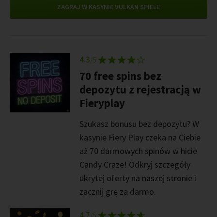
ZAGRAJ W KASYNIE VULKAN SPIELE
4.3
/5
70 free spins bez
depozytu z rejestracją w
Fieryplay
Szukasz bonusu bez depozytu? W
kasynie Fiery Play czeka na Ciebie
aż 70 darmowych spinów w hicie
Candy Craze! Odkryj szczegóły
ukrytej oferty na naszej stronie i
zacznij grę za darmo.
4.7
/5