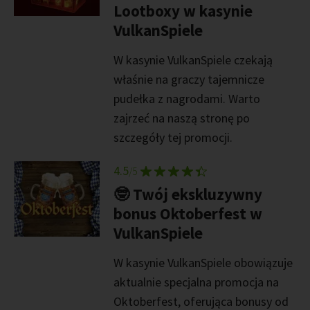
Lootboxy w kasynie
VulkanSpiele
W kasynie VulkanSpiele czekają
właśnie na graczy tajemnicze
pudełka z nagrodami. Warto
zajrzeć na naszą stronę po
szczegóły tej promocji.
4.5
/5
🤓 Twój ekskluzywny
bonus Oktoberfest w
VulkanSpiele
W kasynie VulkanSpiele obowiązuje
aktualnie specjalna promocja na
Oktoberfest, oferująca bonusy od