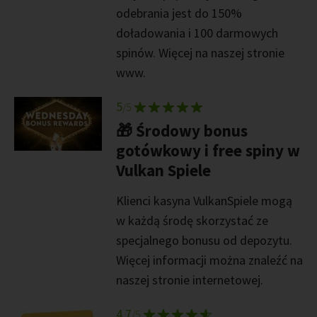
odebrania jest do 150%
doładowania i 100 darmowych
spinów. Więcej na naszej stronie
www.
5
/5
🎁 Środowy bonus
gotówkowy i free spiny w
Vulkan Spiele
Klienci kasyna VulkanSpiele mogą
w każdą środę skorzystać ze
specjalnego bonusu od depozytu.
Więcej informacji można znaleźć na
naszej stronie internetowej.
4.7
/5