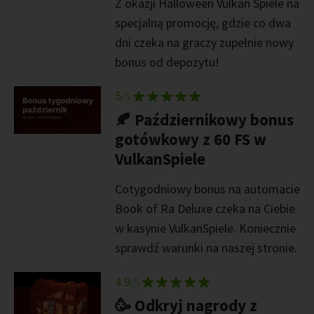
Z okazji Halloween Vulkan Spiele na
specjalną promocję, gdzie co dwa
dni czeka na graczy zupełnie nowy
bonus od depozytu!
5
/5
🍂 Październikowy bonus
gotówkowy z 60 FS w
VulkanSpiele
Cotygodniowy bonus na automacie
Book of Ra Deluxe czeka na Ciebie
w kasynie VulkanSpiele. Koniecznie
sprawdź warunki na naszej stronie.
4.9
/5
🥳 Odkryj nagrody z