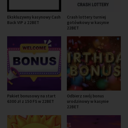
Ekskluzywny kasynowy Cash
Crash lottery turniej
Back VIP z 22BET
gotówkowy w kasynie
22BET
Pakiet bonusowy na start
Odbierz swój bonus
6300 zł z 150 FS w 22BET
urodzinowy w kasynie
22BET