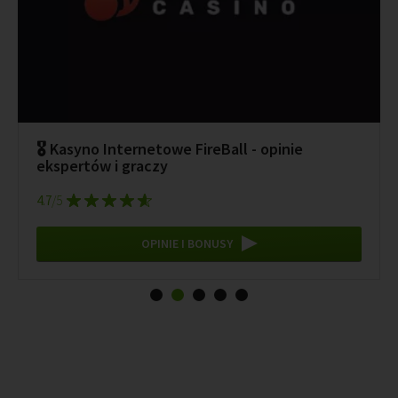
🎖 Kasyno Internetowe FireBall - opinie
ekspertów i graczy
4.7
/5
OPINIE I BONUSY