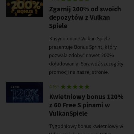
Zgarnij 200% od swoich
depozytów z Vulkan
Spiele
Kasyno online Vulkan Spiele
prezentuje Bonus Sprint, który
pozwala zdobyć nawet 200%
doładowania. Sprawdź szczegóły
promocji na naszej stronie.
4.9
/5
Kwietniowy bonus 120%
z 60 Free S pinami w
VulkanSpiele
Tygodniowy bonus kwietniowy w