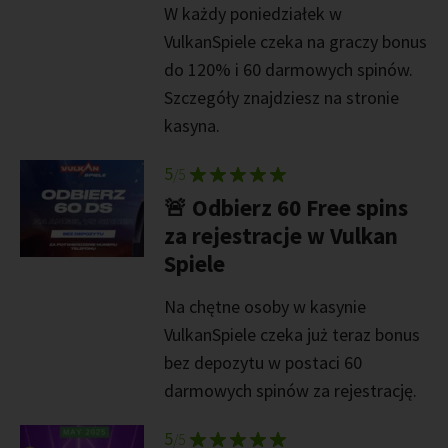
W każdy poniedziałek w
VulkanSpiele czeka na graczy bonus
do 120% i 60 darmowych spinów.
Szczegóły znajdziesz na stronie
kasyna.
5
/5
🚨 Odbierz 60 Free spins
za rejestracje w Vulkan
Spiele
Na chętne osoby w kasynie
VulkanSpiele czeka już teraz bonus
bez depozytu w postaci 60
darmowych spinów za rejestrację.
5
/5