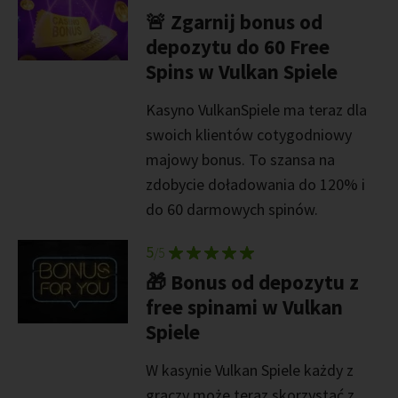
🚨 Zgarnij bonus od
depozytu do 60 Free
Spins w Vulkan Spiele
Kasyno VulkanSpiele ma teraz dla
swoich klientów cotygodniowy
majowy bonus. To szansa na
zdobycie doładowania do 120% i
do 60 darmowych spinów.
5
/5
🎁 Bonus od depozytu z
free spinami w Vulkan
Spiele
W kasynie Vulkan Spiele każdy z
graczy może teraz skorzystać z