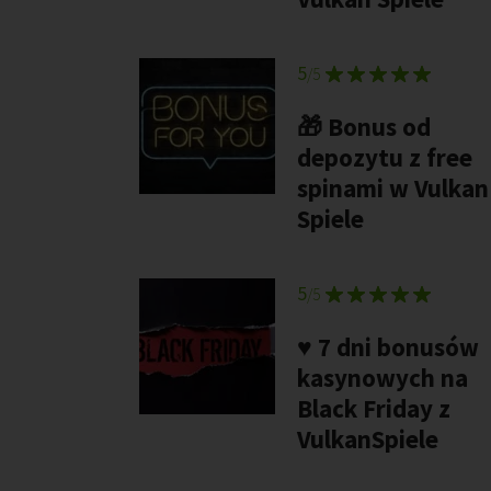
5
/5
🎁 Bonus od
depozytu z free
spinami w Vulkan
Spiele
5
/5
♥ 7 dni bonusów
kasynowych na
Black Friday z
VulkanSpiele