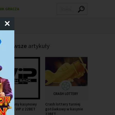
IK GRACZA
✕
Najnowsze
artykuły
kskluzywny kasynowy
Crash lottery turniej
ash Back VIP z 22BET
gotówkowy w kasynie
22BET