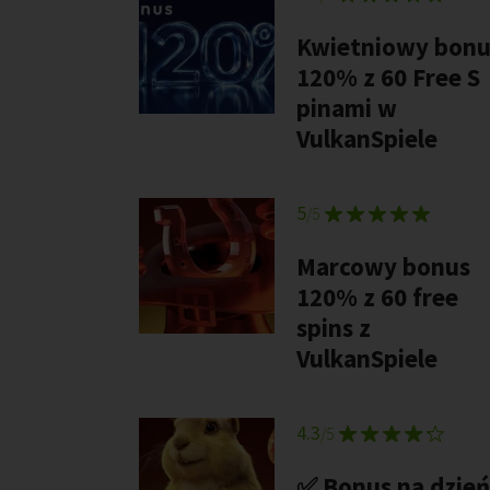
Kwietniowy bonu
120% z 60 Free S
pinami w
VulkanSpiele
5
/5
Marcowy bonus
120% z 60 free
spins z
VulkanSpiele
4.3
/5
✅ Bonus na dzień