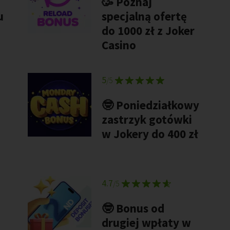
🥳 Poznaj
u
specjalną ofertę
do 1000 zł z Joker
Casino
5
/5
🤓 Poniedziałkowy
zastrzyk gotówki
w Jokery do 400 zł
4.7
/5
🤓 Bonus od
drugiej wpłaty w