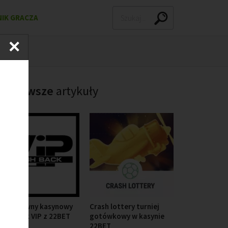
IK GRACZA
✕
Najnowsze
artykuły
kskluzywny kasynowy
Crash lottery turniej
ash Back VIP z 22BET
gotówkowy w kasynie
22BET