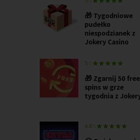
5
/5
🎁 Tygodniowe
pudełko
niespodzianek z
Jokery Casino
5
/5
🎁 Zgarnij 50 free
spins w grze
tygodnia z Joker
4.8
/5