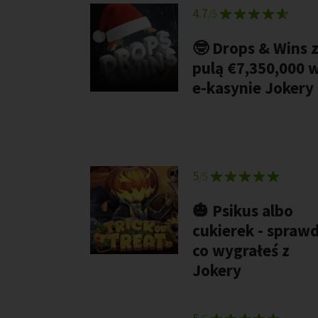
4.7
/5
🤓 Drops & Wins 
pulą €7,350,000 
e-kasynie Jokery
5
/5
🎃 Psikus albo
cukierek - spraw
co wygrałeś z
Jokery