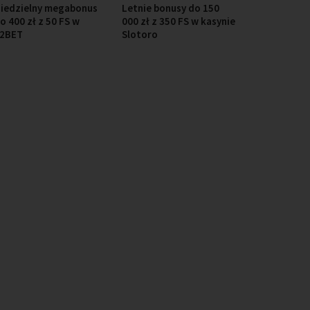
iedzielny megabonus
Letnie bonusy do 150
o 400 zł z 50 FS w
000 zł z 350 FS w kasynie
2BET
Slotoro