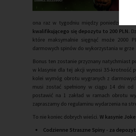
ona raz w tygodniu między poniedziałkiem
kwalifikującego się depozytu to 200 PLN.
Dz
które maksymalnie sięgnąć może 2000 PL
darmowych spinów do wykorzystania w grze
Bonus ten zostanie przyznany natychmiast 
w klasynie dla tej akcji wynosi 35-krotnoś
kolei wymóg obrotu wygranych z darmowyc
musi zostać spełniony w ciągu 14 dni od
postawić na 1 zakład w ramach obrotu wyn
zapraszamy do regulaminu wydarzenia na str
To nie koniec dobrych wieści.
W kasynie Joke
Codzienne Straszne Spiny - za depozy