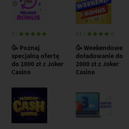
5
4.1
/5
/5
🥳 Poznaj
🥳 Weekendowe
specjalną ofertę
doładowanie do
do 1000 zł z Joker
2000 zł z Joker
Casino
Casino