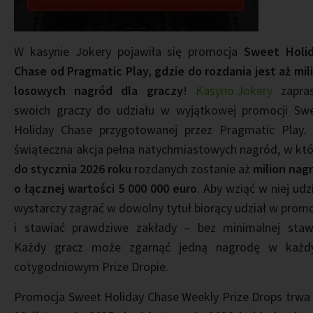
W kasynie Jokery pojawiła się promocja
Sweet Holi
Chase od Pragmatic Play, gdzie do rozdania jest aż mil
losowych nagród dla graczy
!
Kasyno Jokery
zapra
swoich graczy do udziału w wyjątkowej promocji Sw
Holiday Chase przygotowanej przez Pragmatic Play.
świąteczna akcja pełna natychmiastowych nagród, w któ
do stycznia 2026 roku
rozdanych zostanie aż
milion nag
o łącznej wartości 5 000 000 euro
. Aby wziąć w niej udzi
wystarczy zagrać w dowolny tytuł biorący udział w promo
i stawiać prawdziwe zakłady – bez minimalnej staw
Każdy gracz może zgarnąć jedną nagrodę w każ
cotygodniowym Prize Dropie.
Promocja Sweet Holiday Chase Weekly Prize Drops trwa