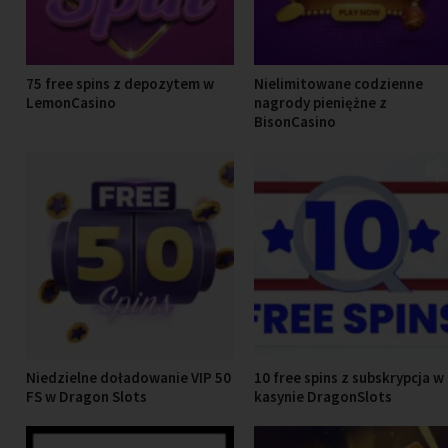
75 free spins z depozytem w
Nielimitowane codzienne
LemonCasino
nagrody pieniężne z
BisonCasino
Niedzielne doładowanie VIP 50
10 free spins z subskrypcja w
FS w Dragon Slots
kasynie DragonSlots