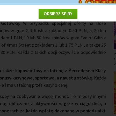
Następnie można wykorzystać zebrane monety,
ODBIERZ SPINY
k Bilety Klasy G, Darmowe Spiny, Darmowe Zakłady,
 Gotówkę.
W przypadku specjalnej oferty na Boże
nów w grze Gift Rush z zakładem 0.50 PLN, 5, 20 lub
em 1 PLN, 10 lub 50 free spinów w grze Eve of Gifts z
 of Xmas Street z zakładem 1 lub 1.75 PLN , a także 25
80 PLN. Każda z takich opcji oczywiście odpowiednio
P
s
2
 także kupować losy na loterię z Mercedesem Klasy
bonusy kasynowe, sportowe, a nawet gotówkę.
Każdy
ie i ma ustaloną przez kasyno cenę.
osoby na zdobywanie więcej monet. To między innymi
ę, obliczane z aktywności w grze w ciągu dnia, a
onetach za każdą wpłatę dokonaną w poniedziałki
.