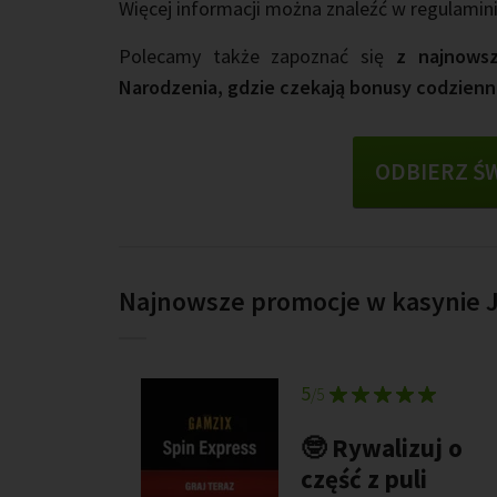
Więcej informacji można znaleźć w regulamini
Polecamy także zapoznać się
z najnows
Narodzenia, gdzie czekają bonusy codzien
ODBIERZ Ś
Najnowsze promocje w kasynie 
5
/5
🤓 Rywalizuj o
część z puli