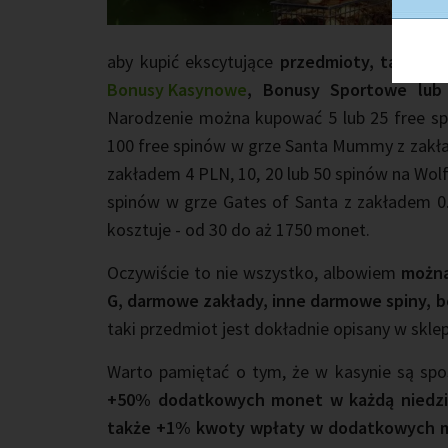
aby kupić ekscytujące
przedmioty, takie ja
Bonusy Kasynowe
, Bonusy Sportowe lub
Narodzenie można kupować 5 lub 25 free spi
100 free spinów w grze Santa Mummy z zakład
zakładem 4 PLN, 10, 20 lub 50 spinów na Wolf
spinów w grze Gates of Santa z zakładem 0.
kosztuje - od 30 do aż 1750 monet.
Oczywiście to nie wszystko, albowiem
można
G, darmowe zakłady, inne darmowe spiny, 
taki przedmiot jest dokładnie opisany w sklep
Warto pamiętać o tym, że w kasynie są sp
+50% dodatkowych monet w każdą niedziel
także +1% kwoty wpłaty w dodatkowych m