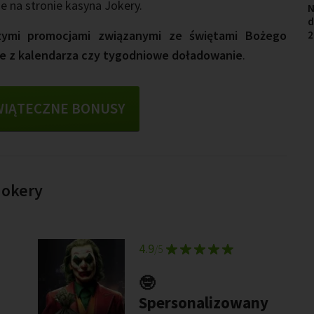
e na stronie kasyna Jokery.
N
d
zymi promocjami związanymi ze świętami Bożego
2
ne z kalendarza czy tygodniowe doładowanie
.
WIĄTECZNE BONUSY
Jokery
4.9
/5
🤓
Spersonalizowany