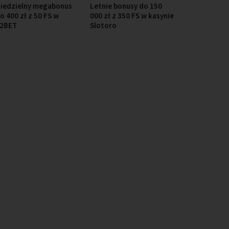
iedzielny megabonus
Letnie bonusy do 150
o 400 zł z 50 FS w
000 zł z 350 FS w kasynie
2BET
Slotoro