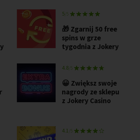
5
/5
🎁 Zgarnij 50 free
spins w grze
ry
tygodnia z Jokery
4.8
/5
😀 Zwiększ swoje
r
nagrody ze sklepu
z Jokery Casino
4.1
/5