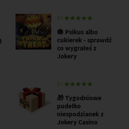
5
/5
🎃 Psikus albo
ą
cukierek - sprawdź
co wygrałeś z
Jokery
5
/5
🎁 Tygodniowe
pudełko
y
niespodzianek z
Jokery Casino