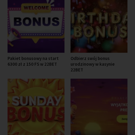
Pakiet bonusowy na start
Odbierz swój bonus
6300 zł z 150 FS w 22BET
urodzinowy w kasynie
22BET