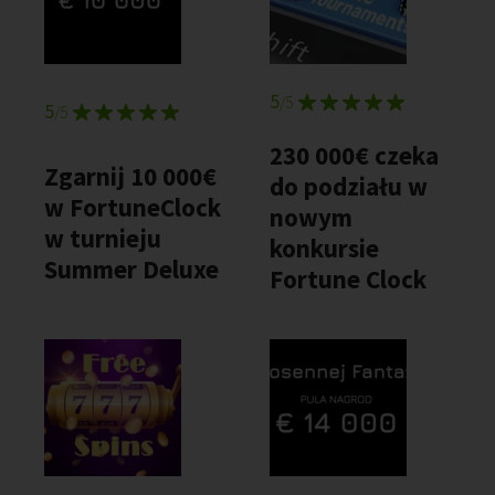
5
/5
5
/5
230 000€ czeka
Zgarnij 10 000€
do podziału w
w FortuneClock
nowym
w turnieju
konkursie
Summer Deluxe
Fortune Clock