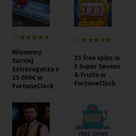
5
/5
5
/5
Wiosenny
25 free spins w
turniej
5 Super Sevens
Extravaganza z
& Fruits w
15 000€ w
FortuneClock
FortuneClock