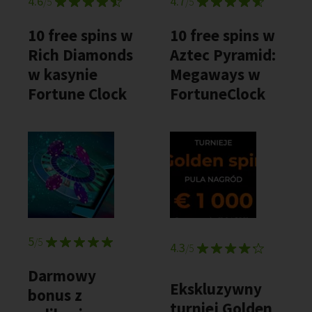
4.6
4.7
/5
/5
10 free spins w
10 free spins w
Rich Diamonds
Aztec Pyramid:
w kasynie
Megaways w
Fortune Clock
FortuneClock
5
/5
4.3
/5
Darmowy
Ekskluzywny
bonus z
turniej Golden