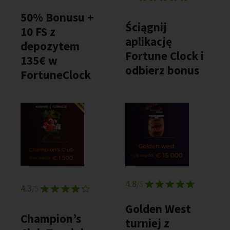
50% Bonusu +
Ściągnij
10 FS z
aplikację
depozytem
Fortune Clock i
135€ w
odbierz bonus
FortuneClock
4.8
/5
4.3
/5
Golden West
Champion’s
turniej z