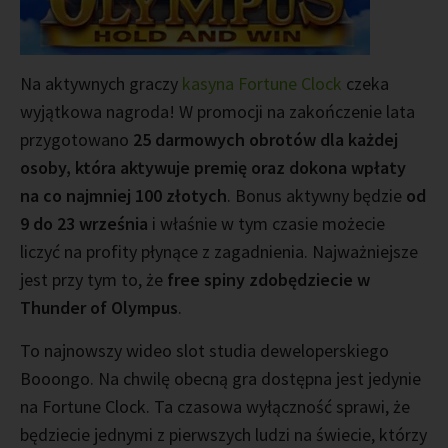
Na aktywnych graczy
kasyna Fortune Clock
czeka
wyjątkowa nagroda! W promocji na zakończenie lata
przygotowano
25 darmowych obrotów dla każdej
osoby, która aktywuje premię oraz dokona wpłaty
na co najmniej 100 złotych
. Bonus aktywny będzie
od
9 do 23 września
i właśnie w tym czasie możecie
liczyć na profity płynące z zagadnienia. Najważniejsze
jest przy tym to, że
free spiny zdobędziecie w
Thunder of Olympus
.
To najnowszy wideo slot studia deweloperskiego
Booongo. Na chwilę obecną gra dostępna jest jedynie
na Fortune Clock. Ta czasowa wyłączność sprawi, że
będziecie jednymi z pierwszych ludzi na świecie, którzy