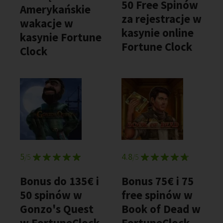
50 Free Spinów
Amerykańskie
za rejestracje w
wakacje w
kasynie online
kasynie Fortune
Fortune Clock
Clock
5
4.8
/5
/5
Bonus do 135€ i
Bonus 75€ i 75
50 spinów w
free spinów w
Gonzo's Quest
Book of Dead w
w FortuneClock
FortuneClock