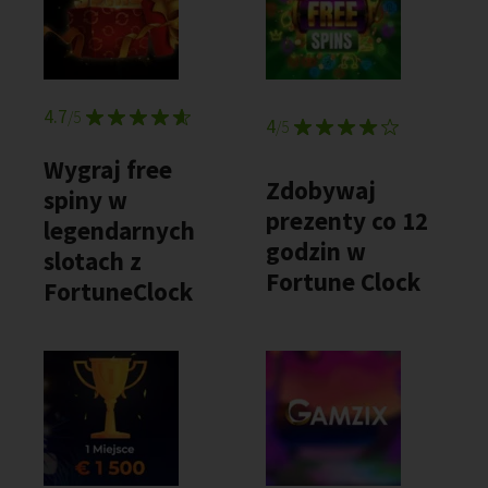
4.7
/5
4
/5
Wygraj free
Zdobywaj
spiny w
prezenty co 12
legendarnych
godzin w
slotach z
Fortune Clock
FortuneClock