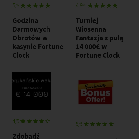
5
4.9
/5
/5
Godzina
Turniej
Darmowych
Wiosenna
Obrotów w
Fantazja z pulą
kasynie Fortune
14 000€ w
Clock
Fortune Clock
4
/5
5
/5
Zdobądź