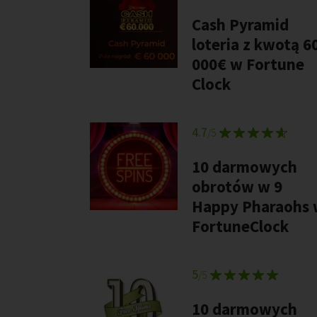
Cash Pyramid
loteria z kwotą 6
000€ w Fortune
Clock
4.7
/5
10 darmowych
obrotów w 9
Happy Pharaohs
FortuneClock
5
/5
10 darmowych