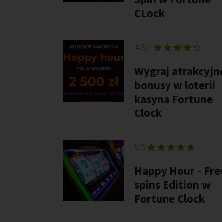
CLock
4.3
/5
Wygraj atrakcyjn
bonusy w loterii
kasyna Fortune
Clock
5
/5
Happy Hour - Fre
spins Edition w
Fortune Clock