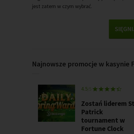
jest zatem w czym wybrać.
SIĘGN
Najnowsze promocje w kasynie 
4.5
/5
Zostań liderem S
Patrick
tournament w
Fortune Clock