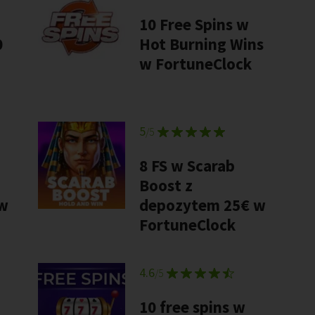
10 Free Spins w
0
Hot Burning Wins
w FortuneClock
5
/5
8 FS w Scarab
Boost z
 w
depozytem 25€ w
FortuneClock
4.6
/5
10 free spins w