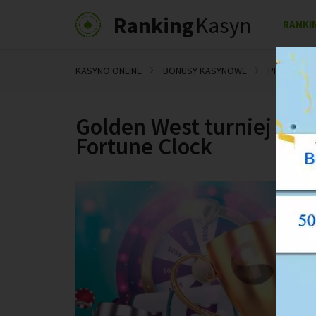
Ranking
Kasyn
RANKI
KASYNO ONLINE
BONUSY KASYNOWE
PROMOCJE
Golden West turniej z b
Fortune Clock