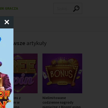
IK GRACZA
✕
Najnowsze
artykuły
5 free spins z
Nielimitowane
epozytem w
codzienne nagrody
emonCasino
pieniężne z BisonCasino