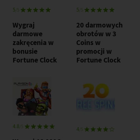
5
5
/5
/5
Wygraj
20 darmowych
darmowe
obrotów w 3
zakręcenia w
Coins w
bonusie
promocji w
Fortune Clock
Fortune Clock
4.8
/5
4
/5