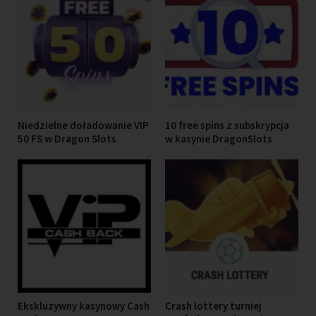
Niedzielne doładowanie VIP
10 free spins z subskrypcja
50 FS w Dragon Slots
w kasynie DragonSlots
Ekskluzywny kasynowy Cash
Crash lottery turniej