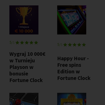
5
/5
5
/5
Wygraj 10 000€
Happy Hour -
w Turnieju
Free spins
Playson w
Edition w
bonusie
Fortune Clock
Fortune Clock