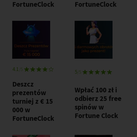
FortuneClock
FortuneClock
4.1
/5
5
/5
Deszcz
Wpłać 100 zł i
prezentów
odbierz 25 free
turniej z € 15
spinów w
000 w
Fortune Clock
FortuneClock