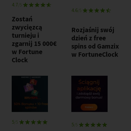
4.7
/5
4.6
/5
Zostań
zwycięzcą
Rozjaśnij swój
turnieju i
dzień z free
zgarnij 15 000€
spins od Gamzix
w Fortune
w FortuneClock
Clock
5
/5
5
/5