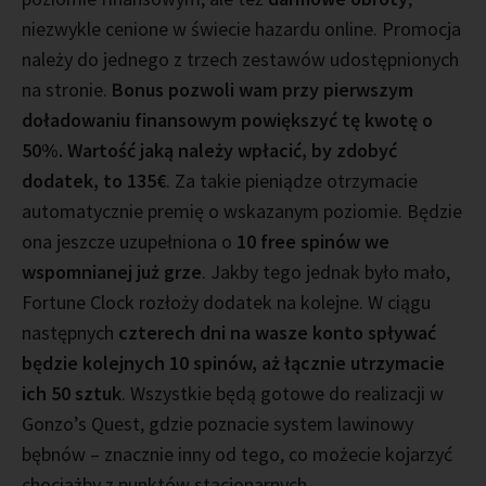
niezwykle cenione w świecie hazardu online. Promocja
należy do jednego z trzech zestawów udostępnionych
na stronie.
Bonus pozwoli wam przy pierwszym
doładowaniu finansowym powiększyć tę kwotę o
50%. Wartość jaką należy wpłacić, by zdobyć
dodatek, to 135€
. Za takie pieniądze otrzymacie
automatycznie premię o wskazanym poziomie. Będzie
ona jeszcze uzupełniona o
10 free spinów we
wspomnianej już grze
. Jakby tego jednak było mało,
Fortune Clock rozłoży dodatek na kolejne. W ciągu
następnych
czterech dni na wasze konto spływać
będzie kolejnych 10 spinów, aż łącznie utrzymacie
ich 50 sztuk
. Wszystkie będą gotowe do realizacji w
Gonzo’s Quest, gdzie poznacie system lawinowy
bębnów – znacznie inny od tego, co możecie kojarzyć
chociażby z punktów stacjonarnych.