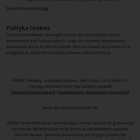
Dowiedz się więcej
O nas
Polityka Cookies
Ta strona internetowa zbiera pliki cookies dla celów statystycznych,
reklamowych oraz funkcjonalnych. Dzięki nim możemy indywidualnie
dostosować stronę do twoich potrzeb. Masz możliwość wyłączenia ich w
przeglądarce, dzięki temu nie będą zbierane żadne informacje.
WAŻNE: Pamiętaj, że hazard uzależnia. Jeśli czujesz, że Ty lub ktoś z
Twojego otoczenia może mieć problem odwiedź
Odpowiedzialny hazard
|
GambleAware
|
Anonimowi Hazardziści
Serwis dla osób pełnoletnich 18+
UWAGA: Serwis internetowy ranking-kasyn.com nie zachęca do grania w gry
hazardowe. Wszelkie opinie na tej stronie są subiektywnymi opiniami
twórców Serwisu. Serwis ten prowadzony jest w języku polskim dla