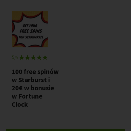
5
/5
100 free spinów
w Starburst i
20€ w bonusie
w Fortune
Clock