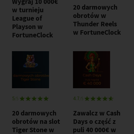
Wygraj 10 000€
20 darmowych
w turnieju
obrotów w
League of
Thunder Reels
Playson w
w FortuneClock
FortuneClock
5
4.7
/5
/5
20 darmowych
Zawalcz w Cash
obrotów na slot
Days o część z
Tiger Stone w
puli 40 000€ w