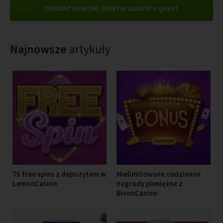
ODBIERZ DAMOWE SPINY W GONZO'S QUEST
Najnowsze
artykuły
75 free spins z depozytem w
Nielimitowane codzienne
LemonCasino
nagrody pieniężne z
BisonCasino