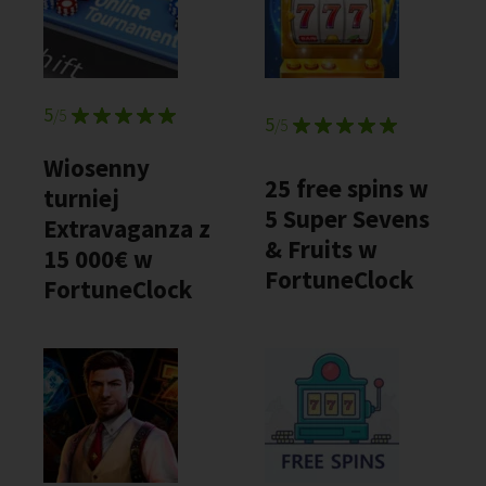
5
/5
5
/5
Wiosenny
25 free spins w
turniej
5 Super Sevens
Extravaganza z
& Fruits w
15 000€ w
FortuneClock
FortuneClock