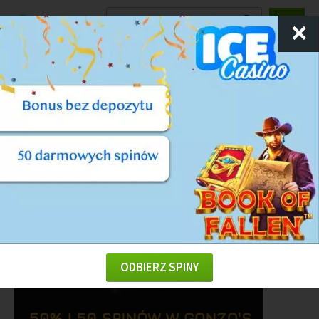
Ranking
Kasyn
✕
KASYNO ONLINE
BONUSY KASYNOWE
PROMOCJE FORTUN
Bonus do 135€ i 50 spinów w Gonzo's
Quest w FortuneClock
ODBIERZ SPINY